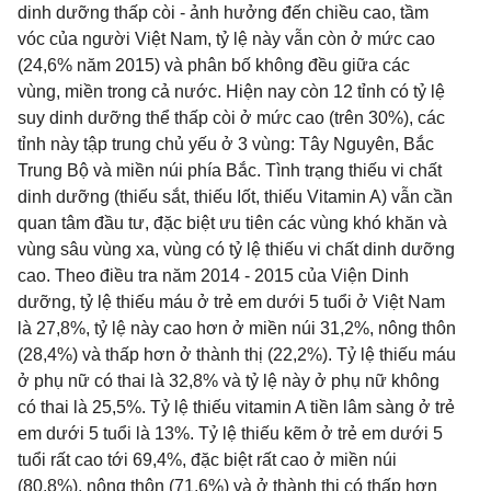
dinh dưỡng thấp còi - ảnh hưởng đến chiều cao, tầm
vóc của người Việt Nam, tỷ lệ này vẫn còn ở mức cao
(24,6% năm 2015) và phân bố không đều giữa các
vùng, miền trong cả nước. Hiện nay còn 12 tỉnh có tỷ lệ
suy dinh dưỡng thể thấp còi ở mức cao (trên 30%), các
tỉnh này tập trung chủ yếu ở 3 vùng: Tây Nguyên, Bắc
Trung Bộ và miền núi phía Bắc. Tình trạng thiếu vi chất
dinh dưỡng (thiếu sắt, thiếu Iốt, thiếu Vitamin A) vẫn cần
quan tâm đầu tư, đặc biệt ưu tiên các vùng khó khăn và
vùng sâu vùng xa, vùng có tỷ lệ thiếu vi chất dinh dưỡng
cao. Theo điều tra năm 2014 - 2015 của Viện Dinh
dưỡng, tỷ lệ thiếu máu ở trẻ em dưới 5 tuổi ở Việt Nam
là 27,8%, tỷ lệ này cao hơn ở miền núi 31,2%, nông thôn
(28,4%) và thấp hơn ở thành thị (22,2%). Tỷ lệ thiếu máu
ở phụ nữ có thai là 32,8% và tỷ lệ này ở phụ nữ không
có thai là 25,5%. Tỷ lệ thiếu vitamin A tiền lâm sàng ở trẻ
em dưới 5 tuổi là 13%. Tỷ lệ thiếu kẽm ở trẻ em dưới 5
tuổi rất cao tới 69,4%, đặc biệt rất cao ở miền núi
(80,8%), nông thôn (71,6%) và ở thành thị có thấp hơn