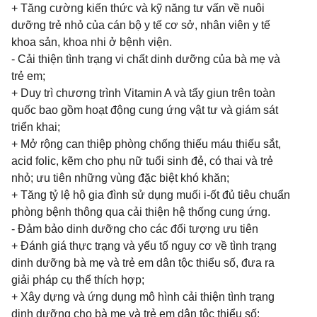
+ Tăng cường kiến thức và kỹ năng tư vấn về nuôi
dưỡng trẻ nhỏ của cán bộ y tế cơ sở, nhân viên y tế
khoa sản, khoa nhi ở bệnh viện.
- Cải thiện tình trạng vi chất dinh dưỡng của bà mẹ và
trẻ em;
+ Duy trì chương trình Vitamin A và tẩy giun trên toàn
quốc bao gồm hoạt động cung ứng vật tư và giám sát
triển khai;
+ Mở rộng can thiệp phòng chống thiếu máu thiếu sắt,
acid folic, kẽm cho phụ nữ tuổi sinh đẻ, có thai và trẻ
nhỏ; ưu tiên những vùng đặc biệt khó khăn;
+ Tăng tỷ lệ hộ gia đình sử dụng muối i-ốt đủ tiêu chuẩn
phòng bệnh thông qua cải thiện hệ thống cung ứng.
- Đảm bảo dinh dưỡng cho các đối tượng ưu tiên
+ Đánh giá thực trạng và yếu tố nguy cơ về tình trạng
dinh dưỡng bà mẹ và trẻ em dân tộc thiểu số, đưa ra
giải pháp cụ thể thích hợp;
+ Xây dựng và ứng dụng mô hình cải thiện tình trạng
dinh dưỡng cho bà mẹ và trẻ em dân tộc thiểu số;