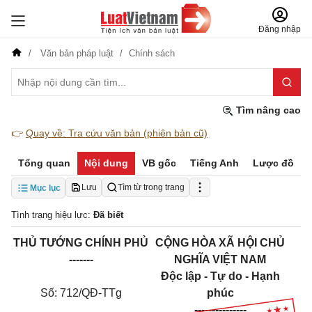
Đăng nhập
Văn bản pháp luật
Chính sách
Tìm nâng cao
👉
Quay về: Tra cứu văn bản (phiên bản cũ)
Tổng quan
Nội dung
VB gốc
Tiếng Anh
Lược đồ
Lưu
Tìm từ trong trang
Mục lục
Tình trạng hiệu lực:
Đã biết
THỦ TƯỚNG CHÍNH PHỦ
CỘNG HÒA XÃ HỘI CHỦ
-------
NGHĨA VIỆT NAM
Độc lập - Tự do - Hạnh
Số: 712/QĐ-TTg
phúc
---------------