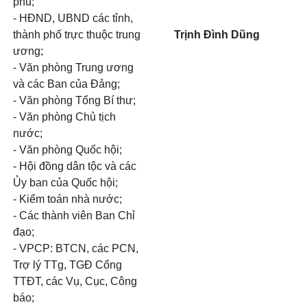
phủ;
- HĐND, UBND các tỉnh,
thành phố trực thuộc
trung
Trịnh Đình Dũng
ươ
ng
;
- Văn phòng Trung ương
và các Ban của Đảng;
- Văn phòng Tổng Bí thư;
- Văn phòng Chủ tịch
nước;
- Văn phòng Quốc hội;
-
Hội đồng dân tộc và các
Ủy ban của Quốc h
ội;
- Kiểm toán nhà nước;
- Các thành viên Ban Chỉ
đạo;
- VPCP: BTCN, các PCN,
Trợ lý TTg, TGĐ Cổng
TTĐT, các Vụ, Cục, Công
báo;