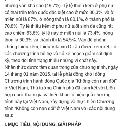
nhưng vẫn khá cao (49,7%). Tỷ lệ thiếu kẽm ở phụ nữ
có thai trên toàn quốc đặc biệt cao ở mức 80,3%, và ở
miền núi là 87%, ở nông thôn là 80,1%, ở thành phố là
70,8%. Tỷ lệ thiếu kẽm ở phụ nữ tuổi sinh đẻ cũng rất
cao chiếm 63,6%, tỷ lệ này ở miền núi là 73,4%, nông
thôn là 60,3% và thành thị là 54,5%. Vấn đề phòng
chống thiếu kẽm, thiếu Vitamin D cần được xem xét, có
các chương trình hỗ trợ và có kế hoạch giám sát định
kỳ, theo dõi tình trạng thiếu những vi chất này.
Nhận thức được tầm quan trọng của chương trình, ngày
14 tháng 01 năm 2015, tại lễ phát động khởi động
Chương trình hành động Quốc gia “Không còn nạn đói”
ở Việt Nam, Thủ tướng Chính phủ đã cam kết với Liên
hợp quốc tham gia và triển khai có hiệu quả chương
trình này tại Việt Nam, xây dựng và thực hiện Chương
trình “Không còn nạn đói” ở Việt Nam với các nội dung
sau:
I. MỤC TIÊU, NỘI DUNG, GIẢI PHÁP