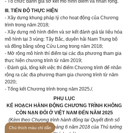
- Tổ chức đánh giá sơ kết mô hình điểm và nhân rộng.
III. TIẾN ĐỘ THỰC HIỆN
- Xây dựng khung pháp lý cho hoạt động của Chương
trình trong năm 2018;
- Xây dựng mô hình điểm và sơ kết đánh giá tài liệu hóa
mô hình tại 3 vùng: Tây Bắc, duyên hải Nam Trung bộ
và đồng bằng sông Cửu Long trong năm 2018;
- Mở rộng mô hình thí điểm tại các địa phương tham gia
thực hiện chương trình từ năm 2019;
- Đánh giá, tổng kết việc thí điểm Chương trình để nhân
rộng ra các địa phương tham gia chương trình từ năm
2020;
- Tổng kết Chương trình trong năm 2025./.
PHỤ LỤC
KẾ HOẠCH HÀNH ĐỘNG CHƯƠNG TRÌNH KHÔNG
CÒN NẠN ĐÓI Ở VIỆT NAM ĐẾN NĂM 2025
(Kèm theo Chương trình hành động tại Quyết định số
712/QĐ-TTg ngày 12 tháng 6 năm 2018 của Thủ tướng
Chú thích màu chỉ dẫn