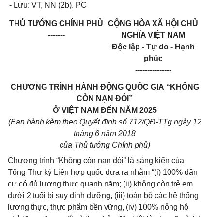
- L
ưu
: VT, NN (2b). PC
THỦ TƯỚNG CHÍNH PHỦ
CỘNG HÒA XÃ HỘI CHỦ
-------
NGHĨA VIỆT NAM
Độc lập - Tự do - Hạnh
phúc
---------------
CHƯƠNG TRÌNH HÀNH ĐỘNG QUỐC GIA
“KHÔNG
CÒN NẠN ĐÓI”
Ở VIỆT NAM ĐẾN NĂM 2025
(Ban hành kèm theo Quyết định số
712
/QĐ-TTg ngày
12
t
háng 6 năm 2018
của Thủ tướng Chính phủ)
Chương trình “Không còn nạn đói” là sáng kiến của
Tổng Thư ký Liên hợp quốc đưa ra nhằm “(i) 100% dân
cư có đủ lương thực quanh năm; (ii) không còn trẻ em
dưới 2 tuổi bị suy dinh dưỡng, (iii) toàn bộ các hệ thống
lương thực, thực phẩm bền vững, (iv) 100% nông hộ