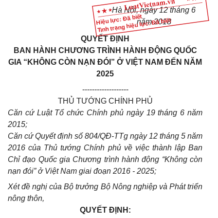
Hà Nội, ngày
12
tháng
6
Hiệu lực: Đã biết
Tình trạng hiệu lực: Đã biết
năm 201
8
QUYẾT ĐỊNH
BAN HÀNH CHƯƠNG TRÌNH HÀNH ĐỘNG QUỐC
GIA “KHÔNG CÒN NẠN ĐÓI” Ở VIỆT NAM ĐẾN NĂM
2025
-------------------
THỦ TƯỚNG CHÍNH PHỦ
Căn cứ Luật Tổ chức Chính phủ ngày 19 tháng 6 năm
2015;
Căn cứ Quyết định số 804/QĐ-TTg ngày 12 tháng 5 năm
20
16
của Thủ tướng Chính phủ về việc thành lập Ban
Chỉ đạo Quốc gia Chương trình hành động “Không còn
nạn đói” ở Việt Nam giai đoạn 2016 - 2025;
Xét đề nghị của Bộ trưởng Bộ Nông nghiệp và Phát triển
nông thôn,
QUYẾT ĐỊNH: