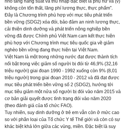
nhỏ tăng năng suất và thu nhập đặc biệt là phụ nữ và (v)
không còn tổn thất, lãng phí lương thực, thực phẩm”.
Đây là Chương trình phù hợp với mục tiêu phát triển
bền vững (SDG2) xóa đói, bảo đảm an ninh lương thực,
cải thiện dinh dưỡng và phát triển nông nghiệp bền
vững đã được Chính phủ Việt Nam cam kết thực hiện
phù hợp với Chương trình mục tiêu quốc gia về giảm
nghèo bền vững đang thực hiện tại Việt Nam.
Việt Nam là một trong những nước đạt được thành tích
nổi bật trong việc giảm số người bị đói từ 46,9% (32,16
triệu người) giai đoạn 1990 - 1992 xuống còn 9% (8,01
triệu người) trong giai đoạn 2010 - 2012 và đã đạt được
mục tiêu phát triển bền vững số 2 (SDG2), hướng tới
mục tiêu giảm một nửa số người bị đói vào năm 2015 và
cơ bản giải quyết được tình trạng đói vào năm 2020
(theo đánh giá của tổ chức FAO).
Tuy nhiên, suy dinh dưỡng ở trẻ em vẫn còn ở mức cao
so với phân loại của Tổ chức Y tế Thế giới và còn có sự
khác biệt khá lớn giữa các vùng, miền. Đặc biệt là suy