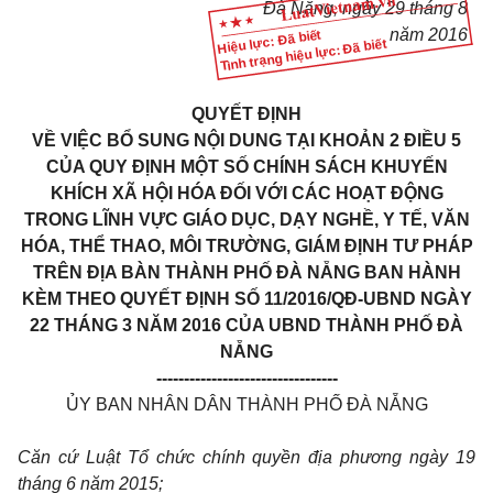
Đà Nẵng, ngày 29 tháng 8
năm 2016
Hiệu lực: Đã biết
Tình trạng hiệu lực: Đã biết
QUYẾT ĐỊNH
VỀ VIỆC BỔ SUNG NỘI DUNG TẠI KHOẢN 2 ĐIỀU 5
CỦA QUY ĐỊNH MỘT SỐ CHÍNH SÁCH KHUYẾN
KHÍCH XÃ HỘI HÓA ĐỐI VỚI CÁC HOẠT ĐỘNG
TRONG LĨNH VỰC GIÁO DỤC, DẠY NGHỀ, Y TẾ, VĂN
HÓA, THỂ THAO, MÔI TRƯỜNG, GIÁM ĐỊNH TƯ PHÁP
TRÊN ĐỊA BÀN THÀNH PHỐ ĐÀ NẴNG BAN HÀNH
KÈM THEO QUYẾT ĐỊNH SỐ 11/2016/QĐ-UBND NGÀY
22 THÁNG 3 NĂM 2016 CỦA UBND THÀNH PHỐ ĐÀ
NẴNG
---------------------------------
ỦY BAN NHÂN DÂN THÀNH PHỐ ĐÀ NẴNG
Căn cứ Luật Tổ chức chính quyền địa phương ngày 19
tháng 6 năm 2015;