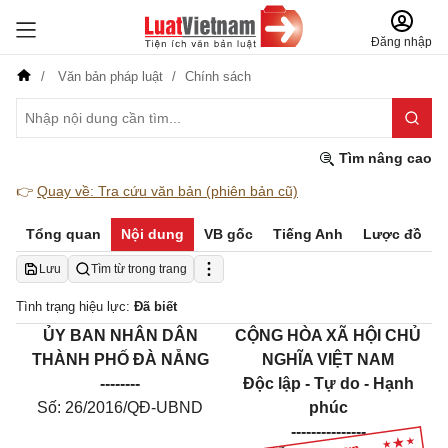
Đăng nhập
Văn bản pháp luật
Chính sách
Tìm nâng cao
👉
Quay về: Tra cứu văn bản (phiên bản cũ)
Tổng quan
Nội dung
VB gốc
Tiếng Anh
Lược đồ
Lưu
Tìm từ trong trang
Tình trạng hiệu lực:
Đã biết
ỦY BAN NHÂN DÂN
CỘNG HÒA XÃ HỘI CHỦ
THÀNH PHỐ ĐÀ NẴNG
NGHĨA VIỆT NAM
--------
Độc lập - Tự do - Hạnh
Số: 26/2016/QĐ-UBND
phúc
---------------