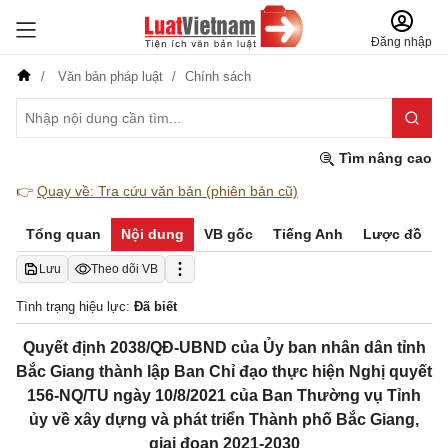
Đăng nhập
Văn bản pháp luật
Chính sách
Tìm nâng cao
👉
Quay về: Tra cứu văn bản (phiên bản cũ)
Tổng quan
Nội dung
VB gốc
Tiếng Anh
Lược đồ
Lưu
Theo dõi VB
Tình trạng hiệu lực:
Đã biết
Quyết định 2038/QĐ-UBND của Ủy ban nhân dân tỉnh
Bắc Giang thành lập Ban Chỉ đạo thực hiện Nghị quyết
156-NQ/TU ngày 10/8/2021 của Ban Thường vụ Tỉnh
ủy về xây dựng và phát triển Thành phố Bắc Giang,
giai đoạn 2021-2030