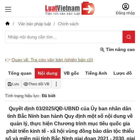
Đăng nhập
Văn bản pháp luật
Chính sách
Tìm nâng cao
👉
Quay về: Tra cứu văn bản (phiên bản cũ)
Tổng quan
Nội dung
VB gốc
Tiếng Anh
Lược đồ
Lưu
Theo dõi VB
Tình trạng hiệu lực:
Đã biết
Quyết định 03/2025/QĐ-UBND của Ủy ban nhân dân
tỉnh Bắc Ninh ban hành Quy định một số nội dung về
quản lý, thực hiện Chương trình mục tiêu quốc gia
phát triển kinh tế - xã hội vùng đồng bào dân tộc thiểu
số và miền núi tỉnh Bắc Ninh giai đoạn 2021 - 2030, giai