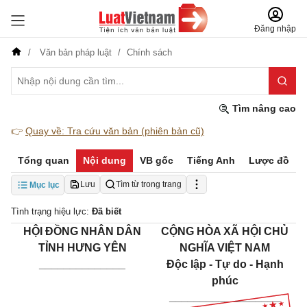
Đăng nhập
Văn bản pháp luật
Chính sách
Tìm nâng cao
👉
Quay về: Tra cứu văn bản (phiên bản cũ)
Tổng quan
Nội dung
VB gốc
Tiếng Anh
Lược đồ
Lưu
Tìm từ trong trang
Mục lục
Tình trạng hiệu lực:
Đã biết
HỘI ĐỒNG NHÂN DÂN
CỘNG HÒA XÃ HỘI CHỦ
TỈNH HƯNG YÊN
NGHĨA VIỆT NAM
______________
Độc lập - Tự do - Hạnh
phúc
__________________