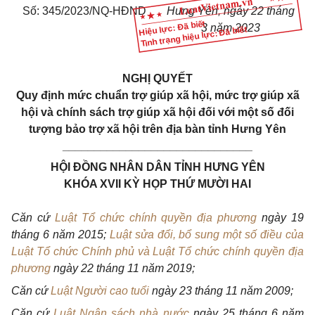
Số: 345/2023/NQ-HĐND
Hưng Yên, ngày 22 tháng
Hiệu lực: Đã biết
3 năm 2023
Tình trạng hiệu lực: Đã biết
NGHỊ QUYẾT
Quy định mức chuẩn trợ giúp xã hội, mức trợ giúp xã
hội và chính sách trợ giúp xã hội đối với một số đối
tượng bảo trợ xã hội trên địa bàn tỉnh Hưng Yên
______________________________
HỘI ĐỒNG NHÂN DÂN TỈNH HƯNG YÊN
KHÓA XVII KỲ HỌP THỨ MƯỜI HAI
Căn cứ
Luật Tổ chức chính quyền địa phương
ngày 19
tháng 6 năm 2015;
Luật sửa đổi, bổ sung một số điều của
Luật Tổ chức Chính phủ và Luật Tổ chức chính quyền địa
phương
ngày 22 tháng 11 năm 2019;
Căn cứ
Luật Người cao tuổi
ngày 23 tháng 11 năm 2009;
Căn cứ
Luật Ngân sách nhà nước
ngày 25 tháng 6 năm