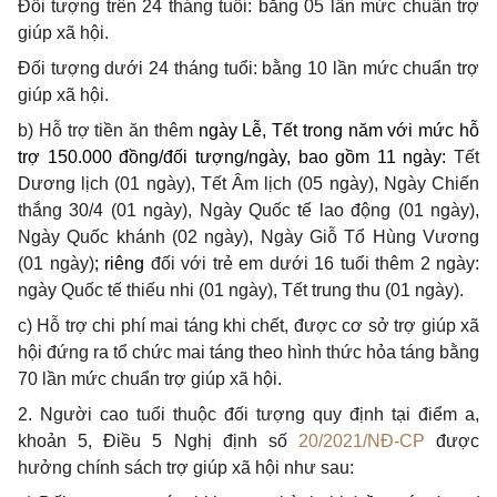
Đối tượng trên 24 tháng tuổi: bằng 05 lần mức chuẩn trợ
giúp xã hội.
Đối tượng dưới 24 tháng tuổi: bằng 10 lần mức chuẩn trợ
giúp xã hội.
b) Hỗ trợ tiền ăn thêm
ngày Lễ, Tết trong năm với mức hỗ
trợ 150.000 đồng/đối tượng/ngày, bao gồm 11 ngày:
Tết
Dương lịch (01 ngày), Tết Âm lịch (05 ngày), Ngày Chiến
thắng 30/4 (01 ngày), Ngày Quốc tế lao động (01 ngày),
Ngày Quốc khánh (02 ngày), Ngày Giỗ Tổ Hùng Vương
(01 ngày)
; riêng
đối với trẻ em dưới 16 tuổi thêm 2 ngày:
ngày Quốc tế thiếu nhi (01 ngày), Tết trung thu (01 ngày).
c) Hỗ trợ chi phí mai táng khi chết, được cơ sở trợ giúp xã
hội đứng ra tổ chức mai táng theo hình thức hỏa táng bằng
70 lần mức chuẩn trợ giúp xã hội.
2.
Người cao tuổi thuộc đối tượng quy định tại điểm a,
khoản 5, Điều 5 Nghị định số
20/2021/NĐ-CP
được
hưởng chính sách trợ giúp xã hội như sau: