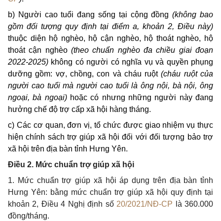
b) Người cao tuổi đang sống tại cộng đồng
(không bao
gồm đối tượng quy định tại điểm a, khoản 2, Điều này)
thuộc diện hộ nghèo, hộ cận nghèo, hộ thoát nghèo, hộ
thoát cận nghèo
(theo chuẩn nghèo đa chiều giai đoạn
2022-2025)
không có người có nghĩa vụ và quyền phụng
dưỡng gồm: vợ, chồng, con và cháu ruột
(cháu ruột của
người cao tuổi mà người cao tuổi là ông nội, bà nội, ông
ngoại, bà ngoại)
hoặc có nhưng những người này đang
hưởng chế độ trợ cấp xã hội hàng tháng.
c) Các cơ quan, đơn vị, tổ chức được giao nhiệm vụ thực
hiện chính sách trợ giúp xã hội đối với đối tượng bảo trợ
xã hội trên địa bàn tỉnh Hưng Yên.
Điều 2.
Mức chuẩn trợ giúp xã hội
1. Mức chuẩn trợ giúp xã hội áp dụng trên địa bàn tỉnh
Hưng Yên: bằng mức chuẩn trợ giúp xã hội quy định tại
khoản 2, Điều 4 Nghị định số
20/2021/NĐ-CP
là 360.000
đồng/tháng.