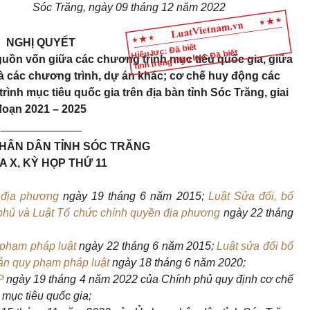
Sóc Trăng, ngày 09 tháng 12 năm 2022
NGHỊ QUYẾT
Hiệu lực: Đã biết
Tình trạng hiệu lực: Đã biết
guồn vốn giữa các chương trình mục tiêu quốc gia, giữa
à các chương trình, dự án khác; cơ chế huy động các
ình mục tiêu quốc gia trên địa bàn tỉnh
S
óc
T
răng, giai
đoạn 2021 – 2025
_____________
HÂN DÂN TỈNH SÓC TRĂNG
 X, KỲ HỌP THỨ 11
 địa phương
ngày 19 tháng 6 năm 2015;
Luật Sửa đổi, bổ
 phủ và Luật Tổ chức chính quyền địa phương
ngày 22 tháng
 phạm pháp luật
ngày 22 tháng 6 năm 2015;
Luật sửa đổi bổ
bản quy phạm pháp luật
ngày 18 tháng 6 năm 2020;
P
ngày 19 tháng 4 năm 2022 của Chính phủ quy định cơ chế
 mục tiêu quốc gia;