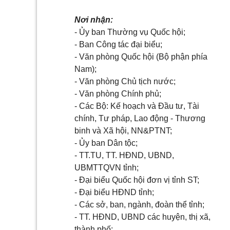
Nơi nhận:
- Ủy ban Thường vụ Quốc hội;
- Ban Công tác đại biểu;
- Văn phòng Quốc hội (Bộ phận phía
Nam);
- Văn phòng Chủ tịch nước;
- Văn phòng Chính phủ;
- Các Bộ: Kế hoạch và Đầu tư, Tài
chính, Tư pháp, Lao động - Thương
binh và Xã hội, NN&PTNT;
- Ủy ban Dân tộc;
- TT.TU, TT. HĐND, UBND,
UBMTTQVN tỉnh;
- Đại biểu Quốc hội đơn vị tỉnh ST;
- Đại biểu HĐND tỉnh;
- Các sở, ban, ngành, đoàn thể tỉnh;
- TT. HĐND, UBND các huyện, thị xã,
thành phố;