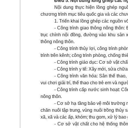
Điều 5. Nội dung lồng ghép các 
Nội dung thực hiện lồng ghép nguồ
chương trình mục tiêu quốc gia và các chươ
1. Triển khai lồng ghép các nguồn v
- Công trình giao thông nông thôn:
trục chính nội đồng, đường vào khu sản x
thông nông thôn.
- Công trình thủy lợi, công trình p
trình trên kênh; công trình phòng, chống thi
- Công trình giáo dục: Cơ sở vật chấ
- Công trình y tế: Xây mới, sửa chữa
- Công trình văn hóa: Sân thể thao
vui chơi giải trí, thể thao cho trẻ em và ngư
- Công trình cấp nước sinh hoạt: Công
nông thôn.
- Cơ sở hạ tầng bảo vệ môi trường n
chăn nuôi tập trung, vùng nuôi trồng thủy 
xã, xã và các ấp, khóm; thu gom, xử lý bao
- Cơ sở vật chất cho hệ thống thôn