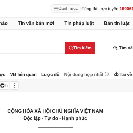
|
Danh mục
Tổng đài trực tuyến
19006
hảo
Tin văn bản mới
Tin pháp luật
Bản tin luật
Tìm kiếm
Tìm nâ
lực
VB liên quan
Lược đồ
Nội dung hợp nhất
Tải về
In
CỘNG HÒA XÃ HỘI CHỦ NGHĨA VIỆT NAM
Độc lập - Tự do - Hạnh phúc
_____________