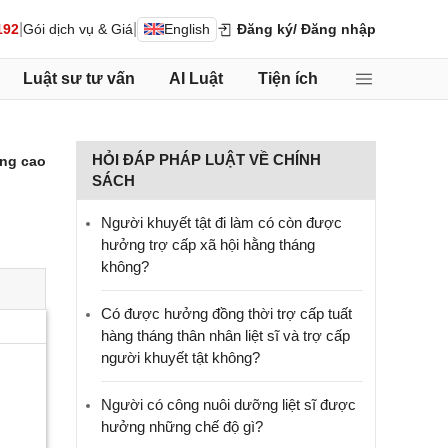
|
|
192
Gói dịch vụ & Giá
English
Đăng ký
/ Đăng nhập
Luật sư tư vấn
AI Luật
Tiện ích
HỎI ĐÁP PHÁP LUẬT VỀ CHÍNH
ng cao
SÁCH
Người khuyết tật đi làm có còn được
hưởng trợ cấp xã hội hằng tháng
không?
​Có được hưởng đồng thời trợ cấp tuất
hàng tháng thân nhân liệt sĩ và trợ cấp
người khuyết tật không?
Người có công nuôi dưỡng liệt sĩ được
hưởng những chế độ gì?