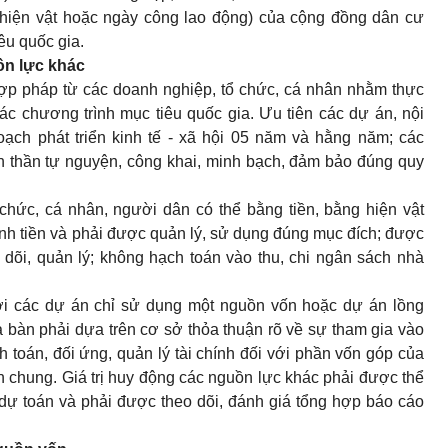
 hiện vật hoặc ngày công lao động) của cộng đồng dân cư
êu quốc gia.
ồn lực khác
hợp pháp từ các doanh nghiệp, tổ chức, cá nhân nhằm thực
ác chương trình mục tiêu quốc gia. Ưu tiên các dự án, nội
ạch phát triển kinh tế - xã hội 05 năm và hằng năm; các
nh thần tự nguyện, công khai, minh bạch, đảm bảo đúng quy
chức, cá nhân, người dân có thể bằng tiền, bằng hiện vật
nh tiền và phải được quản lý, sử dụng đúng mục đích; được
eo dõi, quản lý; không hạch toán vào thu, chi ngân sách nhà
ới các dự án chỉ sử dụng một nguồn vốn hoặc dự án lồng
a bàn phải dựa trên cơ sở thỏa thuận rõ về sự tham gia vào
ch toán, đối ứng, quản lý tài chính đối với phần vốn góp của
 chung. Giá trị huy động các nguồn lực khác phải được thể
 dự toán và phải được theo dõi, đánh giá tổng hợp báo cáo