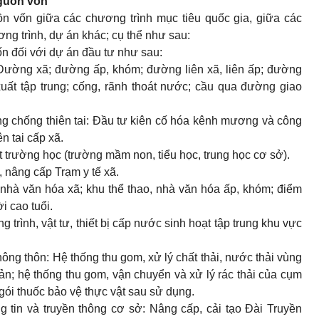
nguồn vốn
n vốn giữa các chương trình mục tiêu quốc gia, giữa các
ng trình, dự án khác; cụ thể như sau:
ốn đối với dự án đầu tư như sau:
 Đường xã; đường ấp, khóm; đường liên xã, liên ấp; đường
uất tập trung; cống, rãnh thoát nước; cầu qua đường giao
hòng chống thiên tai: Đầu tư kiên cố hóa kênh mương và công
ên tai cấp xã.
t trường học (trường mầm non, tiểu học, trung học cơ sở).
, nâng cấp Trạm y tế xã.
, nhà văn hóa xã; khu thể thao, nhà văn hóa ấp, khóm; điểm
ời cao tuổi.
 trình, vật tư, thiết bị cấp nước sinh hoạt tập trung khu vực
ông thôn: Hệ thống thu gom, xử lý chất thải, nước thải vùng
sản; hệ thống thu gom, vận chuyển và xử lý rác thải của cụm
 gói thuốc bảo vệ thực vật sau sử dụng.
g tin và truyền thông cơ sở: Nâng cấp, cải tạo Đài Truyền