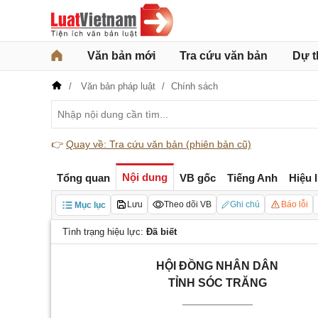
Văn bản mới
Tra cứu văn bản
Dự t
Văn bản pháp luật
Chính sách
👉
Quay về: Tra cứu văn bản (phiên bản cũ)
Nội dung
Tổng quan
VB gốc
Tiếng Anh
Hiệu 
Lưu
Theo dõi VB
Ghi chú
Báo lỗi
Mục lục
Tình trạng hiệu lực:
Đã biết
HỘI ĐỒNG NHÂN DÂN
TỈNH SÓC TRĂNG
___________