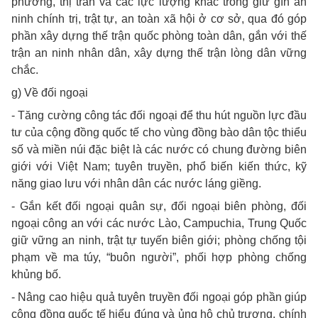
phường, thị trấn và các lực lượng khác trong giữ gìn an
ninh chính trị, trật tự, an toàn xã hội ở cơ sở, qua đó góp
phần xây dựng thế trận quốc phòng toàn dân, gắn với thế
trận an ninh nhân dân, xây dựng thế trận lòng dân vững
chắc.
g) Về đối ngoại
- Tăng cường công tác đối ngoại để thu hút nguồn lực đầu
tư của cộng đồng quốc tế cho vùng đồng bào dân tộc thiểu
số và miền núi đặc biệt là các nước có chung đường biên
giới với Việt Nam; tuyên truyền, phổ biến kiến thức, kỹ
năng giao lưu với nhân dân các nước láng giềng.
- Gắn kết đối ngoại quân sự, đối ngoại biên phòng, đối
ngoại công an với các nước Lào, Campuchia, Trung Quốc
giữ vững an ninh, trật tự tuyến biên giới; phòng chống tội
phạm về ma túy, “buôn người”, phối hợp phòng chống
khủng bố.
- Nâng cao hiệu quả tuyên truyền đối ngoại góp phần giúp
cộng đồng quốc tế hiểu đúng và ủng hộ chủ trương, chính