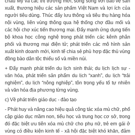
châu Mỹ và các thị trường mới, song song với bảo vệ sản
xuất, thương hiệu các sản phẩm Việt Nam và lợi ích của
người tiêu dùng. Thúc đẩy lưu thông và tiêu thụ hàng hóa
nội vùng, liên vùng thông qua hệ thống chợ đầu mối và
các hội chợ xúc tiến thương mại. Đẩy mạnh ứng dụng tiến
bộ khoa học công nghệ trong phát triển các kênh phân
phối và thương mại điện tử; phát triển các mô hình sản
xuất kinh doanh mới, kinh tế chia sẻ phù hợp đặc thù vùng
đồng bào dân tộc thiểu số và miền núi.
+ Đẩy mạnh phát triển du lịch sinh thái; du lịch lịch sự -
văn hóa, phát triển sản phẩm du lịch “xanh”, du lịch “trải
nghiệm”, du lịch “nông nghiệp”, tôn trọng yếu tố tự nhiên
và văn hóa địa phương từng vùng.
c) Về phát triển giáo dục - đào tạo
- Phát huy và nâng cao hiệu quả công tác xóa mù chữ, phổ
cập giáo dục mầm non, tiểu học và trung học cơ sở, trong
đó đặc biệt ưu tiên xóa mù chữ cho phụ nữ, trẻ em gái ở
vùng có điều kiện kinh tế - xã hội đặc biệt khó khăn, đảm