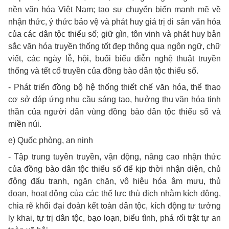
nền văn hóa Việt Nam; tạo sự chuyển biến mạnh mẽ về
nhận thức, ý thức bảo vệ và phát huy giá trị di sản văn hóa
của các dân tộc thiểu số; giữ gìn, tôn vinh và phát huy bản
sắc văn hóa truyền thống tốt đẹp thông qua ngôn ngữ, chữ
viết, các ngày lễ, hội, buổi biểu diễn nghệ thuật truyền
thống và tết cổ truyền của đồng bào dân tộc thiểu số.
- Phát triển đồng bộ hệ thống thiết chế văn hóa, thể thao
cơ sở đáp ứng nhu cầu sáng tạo, hưởng thụ văn hóa tinh
thần của người dân vùng đồng bào dân tộc thiểu số và
miền núi.
e) Quốc phòng, an ninh
- Tập trung tuyên truyền, vận động, nâng cao nhận thức
của đồng bào dân tộc thiểu số để kịp thời nhận diện, chủ
động đấu tranh, ngăn chặn, vô hiệu hóa âm mưu, thủ
đoạn, hoạt động của các thế lực thù địch nhằm kích động,
chia rẽ khối đại đoàn kết toàn dân tộc, kích động tư tưởng
ly khai, tự trị dân tộc, bạo loạn, biểu tình, phá rối trật tự an