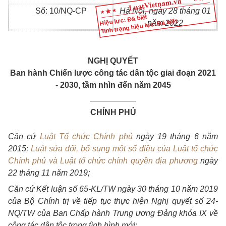
Số: 10/NQ-CP
Hà Nội, ngày 28 tháng 01
Hiệu lực: Đã biết
Tình trạng hiệu lực: Đã biết
năm 2022
NGHỊ QUYẾT
Ban hành Chiến lược công tác dân tộc giai đoạn 2021
- 2030, tầm nhìn đến năm 2045
__________
CHÍNH PHỦ
Căn cứ
Luật Tổ chức Chính phủ
ngày 19 tháng 6 năm
2015;
Luật sửa đổi, bổ sung một số điều của Luật tổ chức
Chính phủ và Luật tổ chức chính quyền địa phương
ngày
22 tháng 11 năm 2019;
Căn cứ Kết luận số 65-KL/TW ngày 30 tháng 10 năm 2019
của Bộ Chính trị về tiếp tục thực hiện Nghị quyết số 24-
NQ/TW của Ban Chấp hành Trung ương Đảng khóa IX về
công tác dân tộc trong tình hình mới;