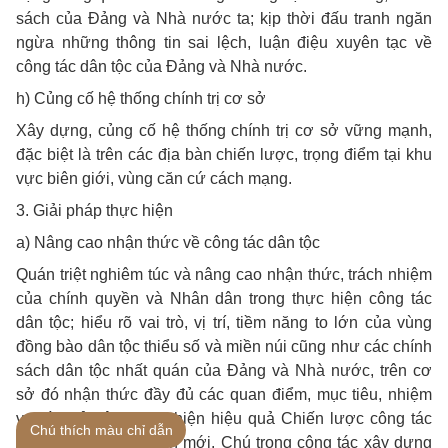
sách của Đảng và Nhà nước ta; kịp thời đấu tranh ngăn
ngừa những thông tin sai lệch, luận điệu xuyên tạc về
công tác dân tộc của Đảng và Nhà nước.
h) Củng cố hệ thống chính trị cơ sở
Xây dựng, củng cố hệ thống chính trị cơ sở vững mạnh,
đặc biệt là trên các địa bàn chiến lược, trọng điểm tại khu
vực biên giới, vùng căn cứ cách mạng.
3. Giải pháp thực hiện
a) Nâng cao nhận thức về công tác dân tộc
Quán triệt nghiêm túc và nâng cao nhận thức, trách nhiệm
của chính quyền và Nhân dân trong thực hiện công tác
dân tộc; hiểu rõ vai trò, vị trí, tiềm năng to lớn của vùng
đồng bào dân tộc thiểu số và miền núi cũng như các chính
sách dân tộc nhất quán của Đảng và Nhà nước, trên cơ
sở đó nhận thức đầy đủ các quan điểm, mục tiêu, nhiệm
vụ và chủ động thực hiện hiệu quả Chiến lược công tác
Chú thích màu chỉ dẫn
dân tộc trong tình hình mới. Chú trọng công tác xây dựng