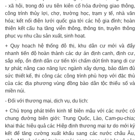
- xã hội, trong đó ưu tiên kiên cố hóa đường giao thông,
công trình thủy lợi, chợ, trường học, trạm y tế, nhà văn
hóa; kết nối điện lưới quốc gia tới các hộ gia đình; hoàn
thiện kết cấu hạ tầng viễn thông, thông tin, truyền thông
phục vụ nhu cầu sản xuất, sinh hoạt.
+ Quy hoạch hệ thống đô thị, khu dân cư mới và đẩy
nhanh tiến độ hoàn thành các dự án định canh, định cư,
sắp xếp, ổn định dân cư tiến tới chấm dứt tình trạng di cư
tự phát; nâng cao năng lực ngành xây dựng, bảo đảm đủ
sức thiết kế, thi công các công trình phù hợp với đặc thù
của các địa phương vùng đồng bào dân tộc thiểu số và
miền núi.
- Đối với thương mại, dịch vụ, du lịch:
+ Chú trọng phát triển kinh tế biên mậu với các nước có
chung đường biên giới: Trung Quốc, Lào, Cam-pu-chia;
khai thác hiệu quả các Hiệp định thương mại tự do mới ký
kết để tăng cường xuất khẩu sang các nước châu Âu,