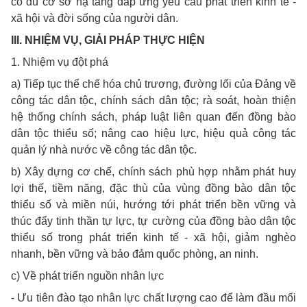
có đủ cơ sở hạ tầng đáp ứng yêu cầu phát triển kinh tế -
xã hội và đời sống của người dân.
III. NHIỆM VỤ, GIẢI PHÁP THỰC HIỆN
1. Nhiệm vụ đột phá
a) Tiếp tục thể chế hóa chủ trương, đường lối của Đảng về
công tác dân tộc, chính sách dân tộc; rà soát, hoàn thiện
hệ thống chính sách, pháp luật liên quan đến đồng bào
dân tộc thiểu số; nâng cao hiệu lực, hiệu quả công tác
quản lý nhà nước về công tác dân tộc.
b) Xây dựng cơ chế, chính sách phù hợp nhằm phát huy
lợi thế, tiềm năng, đặc thù của vùng đồng bào dân tộc
thiểu số và miền núi, hướng tới phát triển bền vững và
thúc đẩy tinh thần tự lực, tự cường của đồng bào dân tộc
thiểu số trong phát triển kinh tế - xã hội, giảm nghèo
nhanh, bền vững và bảo đảm quốc phòng, an ninh.
c) Về phát triển nguồn nhân lực
- Ưu tiên đào tạo nhân lực chất lượng cao để làm đầu mối