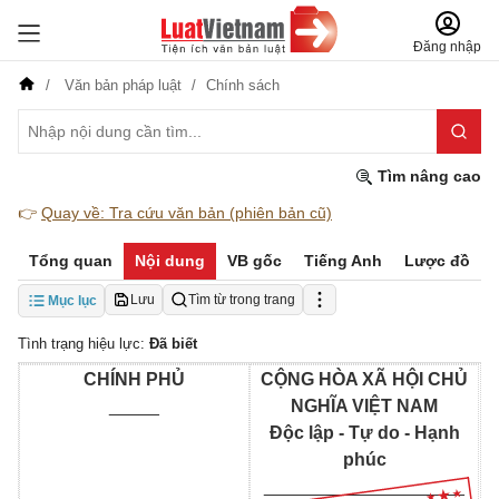
Đăng nhập
Văn bản pháp luật
Chính sách
Tìm nâng cao
👉
Quay về: Tra cứu văn bản (phiên bản cũ)
Tổng quan
Nội dung
VB gốc
Tiếng Anh
Lược đồ
Lưu
Tìm từ trong trang
Mục lục
Tình trạng hiệu lực:
Đã biết
CHÍNH PHỦ
CỘNG HÒA XÃ HỘI CHỦ
_____
NGHĨA VIỆT NAM
Độc lập - Tự do - Hạnh
phúc
____________________