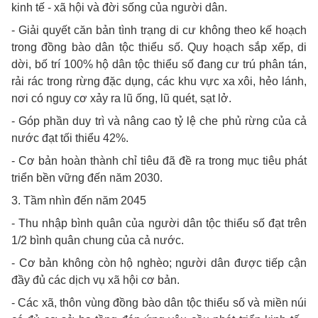
kinh tế - xã hội và đời sống của người dân.
- Giải quyết căn bản tình trạng di cư không theo kế hoạch
trong đồng bào dân tộc thiểu số. Quy hoạch sắp xếp, di
dời, bố trí 100% hộ dân tộc thiểu số đang cư trú phân tán,
rải rác trong rừng đặc dụng, các khu vực xa xôi, hẻo lánh,
nơi có nguy cơ xảy ra lũ ống, lũ quét, sạt lở.
- Góp phần duy trì và nâng cao tỷ lệ che phủ rừng của cả
nước đạt tối thiểu 42%.
- Cơ bản hoàn thành chỉ tiêu đã đề ra trong mục tiêu phát
triển bền vững đến năm 2030.
3. Tầm nhìn đến năm 2045
- Thu nhập bình quân của người dân tộc thiểu số đạt trên
1/2 bình quân chung của cả nước.
- Cơ bản không còn hộ nghèo; người dân được tiếp cận
đầy đủ các dịch vụ xã hội cơ bản.
- Các xã, thôn vùng đồng bào dân tộc thiểu số và miền núi