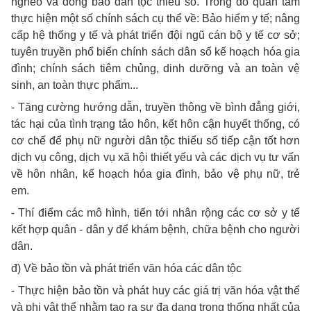
nghèo và đồng bào dân tộc thiểu số. Trong đó quan tâm
thực hiện một số chính sách cụ thể về: Bảo hiểm y tế; nâng
cấp hệ thống y tế và phát triển đội ngũ cán bộ y tế cơ sở;
tuyên truyền phổ biến chính sách dân số kế hoạch hóa gia
đình; chính sách tiêm chủng, dinh dưỡng và an toàn vệ
sinh, an toàn thực phẩm...
- Tăng cường hướng dẫn, truyền thông về bình đẳng giới,
tác hại của tình trạng tảo hôn, kết hôn cận huyết thống, có
cơ chế để phụ nữ người dân tộc thiểu số tiếp cận tốt hơn
dịch vụ công, dịch vụ xã hội thiết yếu và các dịch vụ tư vấn
về hôn nhân, kế hoạch hóa gia đình, bảo vệ phụ nữ, trẻ
em.
- Thí điểm các mô hình, tiến tới nhân rộng các cơ sở y tế
kết hợp quân - dân y để khám bệnh, chữa bệnh cho người
dân.
đ) Về bảo tồn và phát triển văn hóa các dân tộc
- Thực hiện bảo tồn và phát huy các giá trị văn hóa vật thể
và phi vật thể nhằm tạo ra sự đa dạng trong thống nhất của