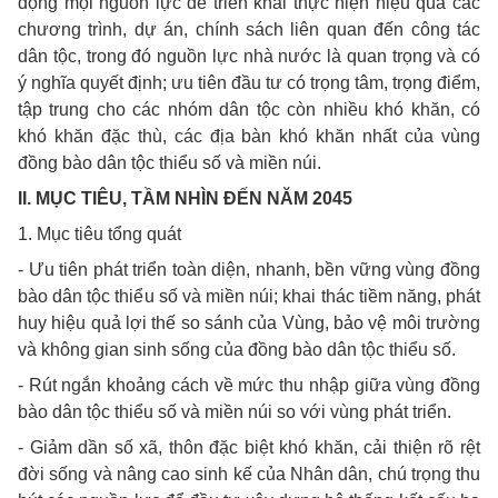
động mọi nguồn lực để triển khai thực hiện hiệu quả các
chương trình, dự án, chính sách liên quan đến công tác
dân tộc, trong đó nguồn lực nhà nước là quan trọng và có
ý nghĩa quyết định; ưu tiên đầu tư có trọng tâm, trọng điểm,
tập trung cho các nhóm dân tộc còn nhiều khó khăn, có
khó khăn đặc thù, các địa bàn khó khăn nhất của vùng
đồng bào dân tộc thiểu số và miền núi.
II. MỤC TIÊU, TẦM NHÌN ĐẾN NĂM 2045
1. Mục tiêu tổng quát
- Ưu tiên phát triển toàn diện, nhanh, bền vững vùng đồng
bào dân tộc thiểu số và miền núi; khai thác tiềm năng, phát
huy hiệu quả lợi thế so sánh của Vùng, bảo vệ môi trường
và không gian sinh sống của đồng bào dân tộc thiểu số.
- Rút ngắn khoảng cách về mức thu nhập giữa vùng đồng
bào dân tộc thiểu số và miền núi so với vùng phát triển.
- Giảm dần số xã, thôn đặc biệt khó khăn, cải thiện rõ rệt
đời sống và nâng cao sinh kế của Nhân dân, chú trọng thu