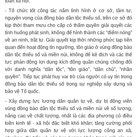
toàn xã hội.
- Tổ chức tốt công tác nắm tình hình ở cơ sở, tâm tư,
nguyện vọng của đồng bào dân tộc thiểu số, trên cơ sở đó
kịp thời tham mưu cho cấp có thẩm quyền giải quyết các
tình huống phát sinh, không để hình thành các “điểm nóng”
về an ninh, trật tự. Giải quyết kịp thời những phức tạp liên
quan đến hoạt động tín ngưỡng, tôn giáo ở vùng đồng bào
dân tộc thiểu số và miền núi, không để kẻ địch và các thế
lực phản động lợi dụng kích động quần chúng chống đối
với danh nghĩa “dân tộc”, “tôn giáo”, “dân chủ”, “nhân
quyền”. Tiếp tục phát huy vai trò của người có uy tín trong
đồng bào dân tộc thiểu số trong sự nghiệp xây dựng và
bảo vệ Tổ quốc.
- Xây dựng lực lượng dân quân tự vệ, dự bị động viên
vùng đồng bào dân tộc thiểu số và miền núi về số lượng,
nâng cao về chất lượng, nhất là các địa phương có điều
kiện kinh tế - xã hội đặc biệt khó khăn; tăng cường phối
hợp giữa dân quân tự vệ với lực lượng công an xã,