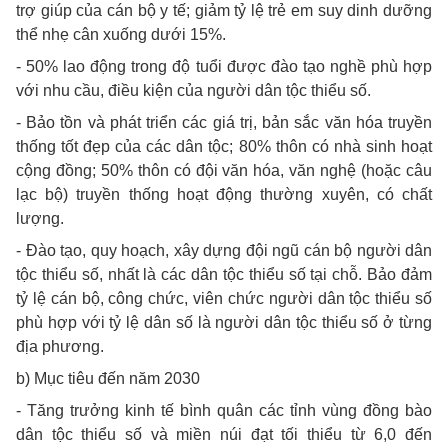
trợ giúp của cán bộ y tế; giảm tỷ lệ trẻ em suy dinh dưỡng
thể nhẹ cân xuống dưới 15%.
- 50% lao động trong độ tuổi được đào tạo nghề phù hợp
với nhu cầu, điều kiện của người dân tộc thiểu số.
- Bảo tồn và phát triển các giá trị, bản sắc văn hóa truyền
thống tốt đẹp của các dân tộc; 80% thôn có nhà sinh hoạt
cộng đồng; 50% thôn có đội văn hóa, văn nghệ (hoặc câu
lạc bộ) truyền thống hoạt động thường xuyên, có chất
lượng.
- Đào tạo, quy hoạch, xây dựng đội ngũ cán bộ người dân
tộc thiểu số, nhất là các dân tộc thiểu số tại chỗ. Bảo đảm
tỷ lệ cán bộ, công chức, viên chức người dân tộc thiểu số
phù hợp với tỷ lệ dân số là người dân tộc thiểu số ở từng
địa phương.
b) Mục tiêu đến năm 2030
- Tăng trưởng kinh tế bình quân các tỉnh vùng đồng bào
dân tộc thiểu số và miền núi đạt tối thiểu từ 6,0 đến