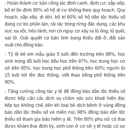
- Hoàn thành cơ bản công tác định canh, định cư; sắp xếp,
bố trí ổn định 90% số hộ di cư không theo quy hoạch. Quy
hoạch, sắp xếp, di dời, bố trí 60% số hộ dân tộc thiểu số
đang cư trú phân tán, rải rác trong rừng đặc dụng, các khu
vực xa xôi, hẻo lánh, nơi có nguy cơ xảy ra lũ ống, lũ quét,
sạt lở. Giải quyết cơ bản tình trạng thiếu đất ở, đất sản
xuất cho đồng bào.
- Tỷ lệ trẻ em mẫu giáo 5 tuổi đến trường trên 98%, học
sinh trong độ tuổi học tiểu học trên 97%, học trung học cơ
sở trên 95%, học trung học phổ thông trên 60%; người từ
15 tuổi trở lên đọc thông, viết thạo tiếng phổ thông trên
90%.
- Tăng cường công tác y tế để đồng bào dân tộc thiểu số
được tiếp cận các dịch vụ chăm sóc sức khoẻ hiện đại;
tiếp tục khống chế, tiến tới loại bỏ dịch bệnh ở vùng đồng
bào dân tộc thiểu số và miền núi; 98% đồng bào dân tộc
thiểu số tham gia bảo hiểm y tế. Trên 80% phụ nữ có thai
được khám thai định kỳ, sinh con ở cơ sở y tế hoặc có sự