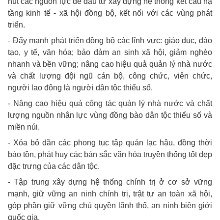
hút các nguồn lực để đầu tư xây dựng hệ thống kết cấu hạ
tầng kinh tế - xã hội đồng bộ, kết nối với các vùng phát
triển.
- Đẩy mạnh phát triển đồng bộ các lĩnh vực: giáo dục, đào
tạo, y tế, văn hóa; bảo đảm an sinh xã hội, giảm nghèo
nhanh và bền vững; nâng cao hiệu quả quản lý nhà nước
và chất lượng đội ngũ cán bộ, công chức, viên chức,
người lao động là người dân tộc thiểu số.
- Nâng cao hiệu quả công tác quản lý nhà nước và chất
lượng nguồn nhân lực vùng đồng bào dân tộc thiểu số và
miền núi.
- Xóa bỏ dần các phong tục tập quán lạc hậu, đồng thời
bảo tồn, phát huy các bản sắc văn hóa truyền thống tốt đẹp
đặc trưng của các dân tộc.
- Tập trung xây dựng hệ thống chính trị ở cơ sở vững
mạnh, giữ vững an ninh chính trị, trật tự an toàn xã hội,
góp phần giữ vững chủ quyền lãnh thổ, an ninh biên giới
quốc gia.