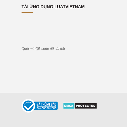
TẢI ỨNG DỤNG LUATVIETNAM
Quét mã QR code để cài đặt