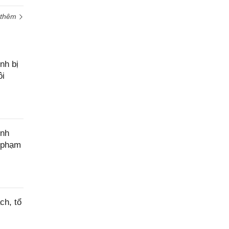
 thêm
nh bị
ôi
ính
c phạm
ch, tổ