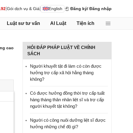
|
|
192
Gói dịch vụ & Giá
English
Đăng ký
/ Đăng nhập
Luật sư tư vấn
AI Luật
Tiện ích
HỎI ĐÁP PHÁP LUẬT VỀ CHÍNH
ng cao
SÁCH
Người khuyết tật đi làm có còn được
hưởng trợ cấp xã hội hằng tháng
không?
​Có được hưởng đồng thời trợ cấp tuất
hàng tháng thân nhân liệt sĩ và trợ cấp
người khuyết tật không?
Người có công nuôi dưỡng liệt sĩ được
hưởng những chế độ gì?