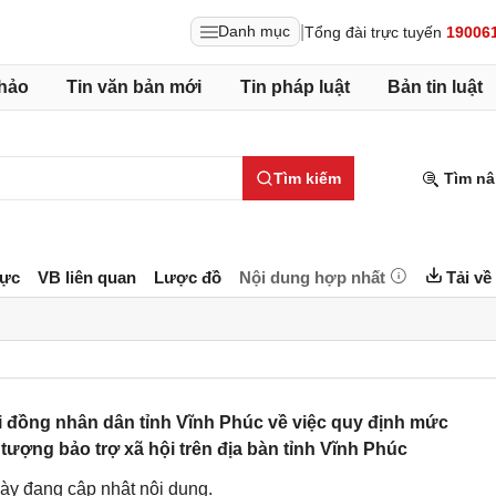
|
Danh mục
Tổng đài trực tuyến
19006
hảo
Tin văn bản mới
Tin pháp luật
Bản tin luật
Tìm kiếm
Tìm nâ
lực
VB liên quan
Lược đồ
Nội dung hợp nhất
Tải về
 đồng nhân dân tỉnh Vĩnh Phúc về việc quy định mức
 tượng bảo trợ xã hội trên địa bàn tỉnh Vĩnh Phúc
ày đang cập nhật nội dung.