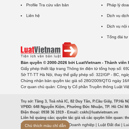
Profile Tra cứu văn bản
Pháp lý doa
Liên hệ
Dịch vụ dịch
Dịch vụ nội
Tổng đài tư
Bản quyền © 2000-2026 bởi LuatVietnam - Thành viên
Giấy phép thiết lập trang Thông tin điện tử tổng hợp số:
Sở TT-TT Hà Nội, thay thế giấy phép số: 322/GP - BC, ngà
Chứng nhận bản quyền tác giả số 280/2009/QTG ngày 16/02
Cơ quan chủ quản: Công ty Cổ phần Truyền thông Luật Việ
Trụ sở: Tầng 3, Toà nhà IC, 82 Duy Tân, P.Cầu Giấy, TP.Hà N
VPĐD: 648 Nguyễn Kiệm, Phường Đức Nhuận, TP. Hồ Chí M
Điện thoại: 0938 36 1919 - Email:
cskh@luatvietnam.vn
Liên hệ quảng cáo; quyền tác giả và các quyền liên quan:
th
Văn Bản Pháp Luật
|
Luật Doanh nghiệp
|
Luật Đất đai
|
Lu
Chú thích màu chỉ dẫn