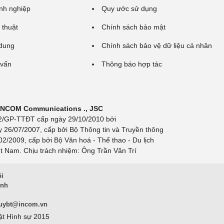
nh nghiệp
Quy ước sử dụng
 thuật
Chính sách bảo mật
 dung
Chính sách bảo vệ dữ liệu cá nhân
 vấn
Thông báo hợp tác
 INCOM Communications ., JSC
 692/GP-TTĐT cấp ngày 29/10/2010 bởi
y 26/07/2007, cấp bởi Bộ Thông tin và Truyền thông
/2009, cấp bởi Bộ Văn hoá - Thể thao - Du lịch
t Nam. Chịu trách nhiệm: Ông Trần Văn Trí
ội
inh
uybt@incom.vn
ật Hình sự 2015