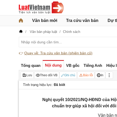
Văn bản mới
Tra cứu văn bản
Dự t
Văn bản pháp luật
Chính sách
👉
Quay về: Tra cứu văn bản (phiên bản cũ)
Nội dung
Tổng quan
VB gốc
Tiếng Anh
Hiệu 
Lưu
Theo dõi VB
Ghi chú
Báo lỗi
In
Tình trạng hiệu lực:
Đã biết
Nghị quyết 10/2021/NQ-HĐND của Hội
chuẩn trợ giúp xã hội đối với đối
Văn bản n