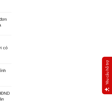
 đơn
a
i có
ỉnh
-HĐND
Yêu
ăn
cầu
hỗ trợ