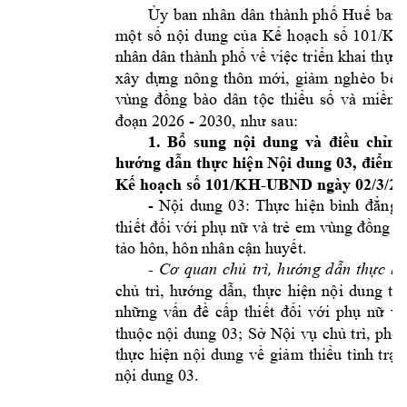
Ủ
y
b
an
nh
ân
d
ân
t
hà
nh
ph
ố
Hu
ế
ba
n 
m
ộ
t 
s
ố
n
ộ
i
d
un
g 
c
ủ
a 
K
ế
h
o
ạ
ch
số
101/K
nhân dân 
thành 
phố
về
việc
triển
 khai 
thực
xây 
dựng
nông 
thôn 
mới,
giảm
nghèo 
bền
vùng 
đồng
bào 
dân 
tộc
thiểu
số
và 
miền
đoạn
 2026 - 2030, 
nh
ư
sa
u:
1. 
Bổ
sung 
nội
dung 
và 
điều
chỉnh
hướng
dẫn
thực
hiện
Nội
 dung 03, 
điểm
 c
Kế
hoạch
số
 101/KH-UBND ngày 02/3/20
- 
Nội
dung 
03: 
Thực
hiện
bình 
đẳng
thiết
đối
với
phụ
nữ
 và 
trẻ
em 
vùng 
đồng
b
tảo
 hôn, hôn nhân 
cận
huyết.
- 
Cơ
quan 
chủ
trì, 
hướng
dẫn
thực
hi
chủ
trì, 
hướng
dẫn,
thực
hiện
nội
dung 
th
những
vấn
đề
cấp
thiết
đối
với
phụ
nữ
và
thuộc
nội
dung 
03; 
Sở
Nội
vụ
chủ
trì, 
phối
thực
hiện
nội
dung 
về
giảm
thiểu
tình 
trạn
nội
 dung 03.