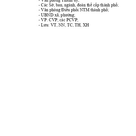
- Các S
ở,
 ban, ngành, 
đoàn
thể
cấp
 thành 
phố
;
- 
Văn
 phòng 
Điều
phối
 NTM thành 
phố;
- UBND xã, 
phường;
- VP: CVP, các PCVP; 
- 
Lưu:
 VT, NN, TC, TH, XH