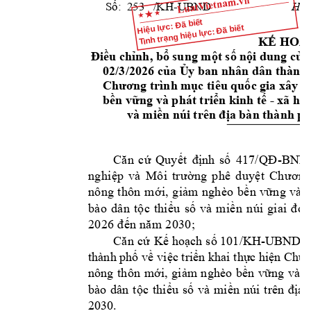
Số:
  253   /KH-UBND
Huế
Hiệu lực: Đã biết
Tình trạng hiệu lực: Đã biết
KẾ
HOẠ
Điều
chỉnh,
bổ
 sung 
một
số
nội
 dung 
của
02/3/2026 
của
Ủy
 ban nhân dân thành 
Chương
 trình 
mục
 tiêu 
quốc
 gia xây 
d
bền
vững
 và phát 
triển
 kinh 
tế
 - xã 
hội
 và 
miền
 núi trên 
địa
 bàn thành 
ph
C
ă
n 
c
ứ
Quy
ế
t
đị
n
h 
s
ố
417
/Q
Đ
-B
NN
ng
hi
ệ
p
v
à 
Mô
i 
tr
ườ
ng
p
hê
d
uy
ệ
t
C
h
ư
ơ
n
g
nô
ng
th
ôn
m
ớ
i
, 
g
i
ả
m 
n
gh
èo
b
ề
n 
v
ữ
n
g 
v
à 
bà
o 
dâ
n 
t
ộ
c 
t
hi
ể
u
s
ố
và 
m
i
ề
n 
n
úi
gia
i 
đ
o
ạ
20
26
đ
ế
n
 n
ă
m
 2
0
30
; 
C
ă
n 
c
ứ
Kế
hoạch
số
 101/KH-UBND 
n
thành 
phố
về
việc
triển
 khai 
thực
hiện
Chươ
nông 
thôn 
mới,
giảm
nghèo 
bền
vững
và 
p
bào 
dân 
tộc
thiểu
số
và 
miền
núi 
trên 
địa
2030.