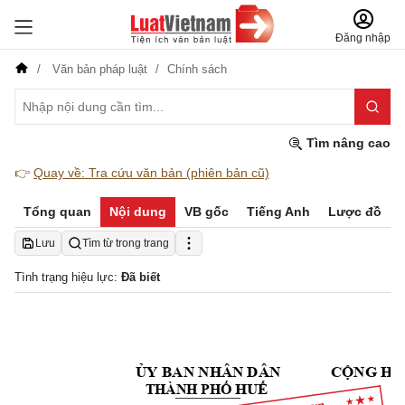
Đăng nhập
Văn bản pháp luật
Chính sách
Tìm nâng cao
👉
Quay về: Tra cứu văn bản (phiên bản cũ)
Tổng quan
Nội dung
VB gốc
Tiếng Anh
Lược đồ
Lưu
Tìm từ trong trang
Tình trạng hiệu lực:
Đã biết
ỦY
 BAN NHÂN DÂN
CỘNG
 HÒ
HUẾ
THÀNH 
PHỐ