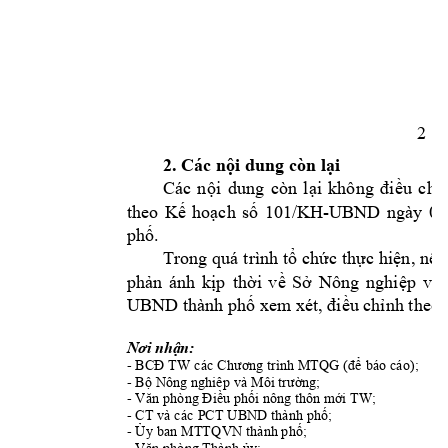
2
2. Các 
nội
 dung còn 
lại
Các 
nội
dung 
còn 
lại
không 
điều
chỉ
theo 
Kế
hoạch
số
101/KH-UBND 
ngày 
02
phố.
Trong quá 
trình 
tổ
chức
thực
hiện,
nếu
phản
ánh 
kịp
thời
về
Sở
Nông 
nghiệp
và 
UBND thành 
phố
 xem xét, 
điều
chỉnh
 theo 
Nơi
nhận:
- 
BCĐ
 TW các 
Chương
 trình MTQG 
(để
 báo cáo);
- 
Bộ
 Nông nghiêp và Môi 
trường;
- 
Văn
 phòng 
Điều
phối
 nông thôn 
mới
 TW; 
- CT và các PCT UBND thành 
phố;
- 
Ủy
 ban MTTQVN thành 
phố
;
- 
Văn
 phòng Thành 
ủy;