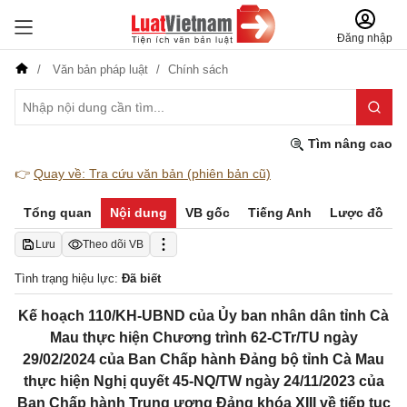
Đăng nhập
Văn bản pháp luật
Chính sách
Tìm nâng cao
👉
Quay về: Tra cứu văn bản (phiên bản cũ)
Tổng quan
Nội dung
VB gốc
Tiếng Anh
Lược đồ
Lưu
Theo dõi VB
Tình trạng hiệu lực:
Đã biết
Kế hoạch 110/KH-UBND của Ủy ban nhân dân tỉnh Cà
Mau thực hiện Chương trình 62-CTr/TU ngày
29/02/2024 của Ban Chấp hành Đảng bộ tỉnh Cà Mau
thực hiện Nghị quyết 45-NQ/TW ngày 24/11/2023 của
Ban Chấp hành Trung ương Đảng khóa XIII về tiếp tục