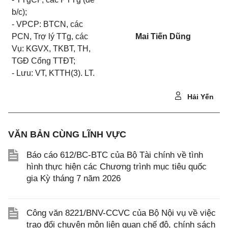
b/c);
- VPCP: BTCN, các
PCN, Trợ lý TTg, các
Mai Tiến Dũng
Vụ: KGVX, TKBT, TH,
TGĐ Cổng TTĐT;
- Lưu: VT, KTTH(3). LT.
Hải Yến
VĂN BẢN CÙNG LĨNH VỰC
Báo cáo 612/BC-BTC của Bộ Tài chính về tình
hình thực hiện các Chương trình mục tiêu quốc
gia Kỳ tháng 7 năm 2026
Công văn 8221/BNV-CCVC của Bộ Nội vụ về việc
trao đổi chuyên môn liên quan chế độ, chính sách