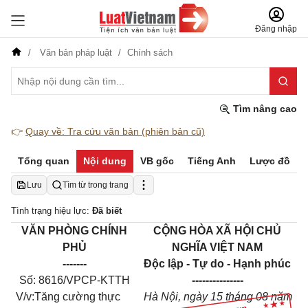
Đăng nhập
Văn bản pháp luật
Chính sách
Tìm nâng cao
👉
Quay về: Tra cứu văn bản (phiên bản cũ)
Tổng quan
Nội dung
VB gốc
Tiếng Anh
Lược đồ
Lưu
Tìm từ trong trang
Tình trạng hiệu lực:
Đã biết
VĂN PHÒNG CHÍNH
CỘNG HÒA XÃ HỘI CHỦ
PHỦ
NGHĨA VIỆT NAM
-------
Độc lập - Tự do - Hạnh phúc
Số: 8616/VPCP-KTTH
---------------
V/v:Tăng cường thực
Hà Nội, ngày
15
tháng
0
8 năm