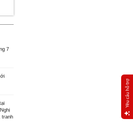
ng 7
với
ại
 Nghị
 tranh
Yêu
cầu