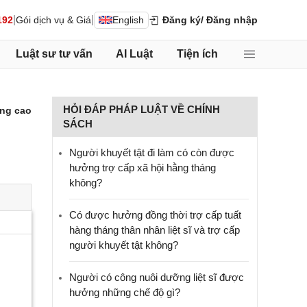
|
|
192
Gói dịch vụ & Giá
English
Đăng ký
/ Đăng nhập
Luật sư tư vấn
AI Luật
Tiện ích
HỎI ĐÁP PHÁP LUẬT VỀ CHÍNH
ng cao
SÁCH
Người khuyết tật đi làm có còn được
hưởng trợ cấp xã hội hằng tháng
không?
​Có được hưởng đồng thời trợ cấp tuất
hàng tháng thân nhân liệt sĩ và trợ cấp
người khuyết tật không?
Người có công nuôi dưỡng liệt sĩ được
hưởng những chế độ gì?