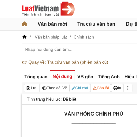
Văn bản mới
Tra cứu văn bản
Dự t
Văn bản pháp luật
Chính sách
👉
Quay về: Tra cứu văn bản (phiên bản cũ)
Nội dung
Tổng quan
VB gốc
Tiếng Anh
Hiệu 
Lưu
Theo dõi VB
Ghi chú
Báo lỗi
In
Tình trạng hiệu lực:
Đã biết
VĂN PHÒNG CHÍNH PHỦ
________________