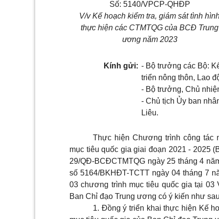
Số: 5140/VPCP-QHĐP
V/v Kế hoạch kiểm tra, giám sát tình hìn
thực hiện các CTMTQG của BCĐ Trung
ương năm 2023
Kính gửi:
- Bộ trưởng các Bộ: K
triển nông thôn, Lao 
- Bộ trưởng, Chủ nhiệ
- Chủ tịch Ủy ban nhân
Liêu.
Thực hiện Chương trình công tác
mục tiêu quốc gia giai đoạn 2021 - 2025 
29/QĐ-BCĐCTMTQG ngày 25 tháng 4 năm 20
số 5164/BKHĐT-TCTT ngày 04 tháng 7 năm 
03 chương trình mục tiêu quốc gia tại 
Ban Chỉ đạo Trung ương có ý kiến như sau
1. Đồng ý triển khai thực hiện Kế h