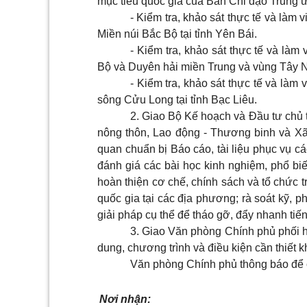
mục tiêu quốc gia của Ban Chỉ đạo Trung 
- Kiểm tra, khảo sát thực tế và làm v
Miền núi Bắc Bộ tại tỉnh Yên Bái.
- Kiểm tra, khảo sát thực tế và làm 
Bộ và Duyên hải miền Trung và vùng Tây Ng
- Kiểm tra, khảo sát thực tế và làm 
sông Cửu Long tại tỉnh Bạc Liêu.
2. Giao Bộ Kế hoạch và Đầu tư chủ t
nông thôn, Lao động - Thương binh và Xã
quan chuẩn bị Báo cáo, tài liệu phục vụ cá
đánh giá các bài học kinh nghiệm, phổ bi
hoàn thiện cơ chế, chính sách và tổ chức t
quốc gia tại các địa phương; rà soát kỹ, 
giải pháp cụ thể để tháo gỡ, đẩy nhanh tiến
3. Giao Văn phòng Chính phủ phối h
dung, chương trình và điều kiện cần thiết 
Văn phòng Chính phủ thông báo để cá
Nơi nhận: