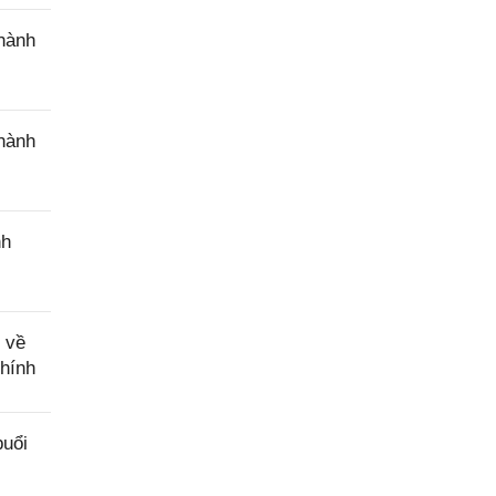
hỗ trợ
 hành
 hành
nh
 về
chính
buổi