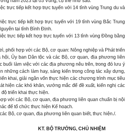
ương năm 2023 tại 03 Vùng, cụ thể như sau:
iệc trực tiếp kết hợp trực tuyến với 14 tỉnh vùng Trung du và
việc trực tiếp kết hợp trực tuyến với 19 tỉnh vùng Bắc Trung
uyên tại tỉnh Bình Định.
việc trực tiếp kết hợp trực tuyến với 13 tỉnh vùng Đồng bằng
rì, phối hợp với các Bộ, cơ quan: Nông nghiệp và Phát triển
 hội, Ủy ban Dân tộc và các Bộ, cơ quan, địa phương liên
c buổi làm việc với các địa phương nêu trên, trong đó lưu ý
ến những cách làm hay, sáng kiến trong công tác xây dựng,
riển khai, giải ngân vốn thực hiện các chương trình mục tiêu
phát hiện các khó khăn, vướng mắc để đề xuất, kiến nghị các
 độ triển khai thực hiện.
ợp với các Bộ, cơ quan, địa phương liên quan chuẩn bị nội
khác để tổ chức thực hiện Kế hoạch.
c Bộ, cơ quan, địa phương liên quan biết, thực hiện./.
KT. BỘ TRƯỞNG, CHỦ NHIỆM