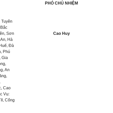
PHÓ CHỦ NHIỆM
, Tuyên
 Bắc
iên, Sơn
Cao Huy
 An, Hà
 Huế, Đà
h, Phú
 Gia
ồng,
ng, An
ăng,
.
c, Cao
c Vụ:
II, Cổng