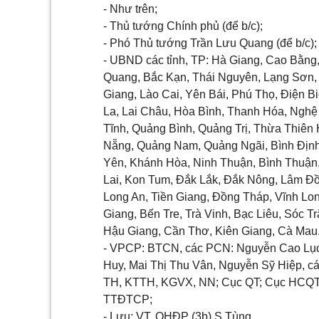
- Như trên;
- Thủ tướng Chính phủ (để b/c);
- Phó Thủ tướng Trần Lưu Quang (để b/c);
- UBND các tỉnh, TP: Hà Giang, Cao Bằng
Quang, Bắc Kạn, Thái Nguyên, Lạng Sơn,
Giang, Lào Cai, Yên Bái, Phú Thọ, Điện B
La, Lai Châu, Hòa Bình, Thanh Hóa, Nghệ
Tĩnh, Quảng Bình, Quảng Trị, Thừa Thiên
Nẵng, Quảng Nam, Quảng Ngãi, Bình Địn
Yên, Khánh Hòa, Ninh Thuận, Bình Thuận,
Lai, Kon Tum, Đắk Lắk, Đắk Nông, Lâm Đ
Long An, Tiền Giang, Đồng Tháp, Vĩnh Lo
Giang, Bến Tre, Trà Vinh, Bạc Liêu, Sóc Tr
Hậu Giang, Cần Thơ, Kiên Giang, Cà Mau
- VPCP: BTCN, các PCN: Nguyễn Cao Lụ
Huy, Mai Thị Thu Vân, Nguyễn Sỹ Hiệp, cá
TH, KTTH, KGVX, NN; Cục QT; Cục HCQT
TTĐTCP;
- Lưu: VT, QHĐP (3b) S.Tùng.