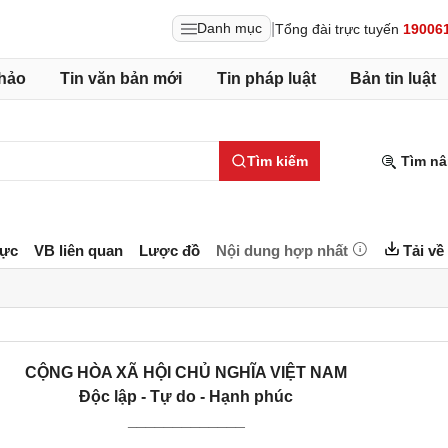
|
Danh mục
Tổng đài trực tuyến
19006
hảo
Tin văn bản mới
Tin pháp luật
Bản tin luật
Tìm kiếm
Tìm nâ
lực
VB liên quan
Lược đồ
Nội dung hợp nhất
Tải về
CỘNG HÒA XÃ HỘI CHỦ NGHĨA VIỆT NAM
Độc lập - Tự do - Hạnh phúc
_____________