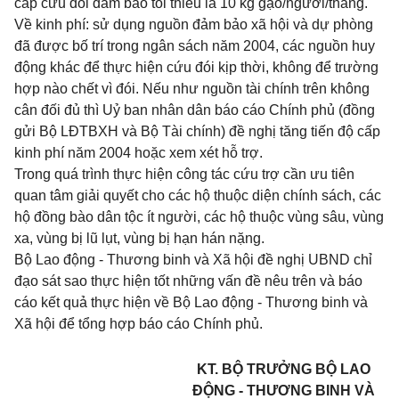
cấp cứu đói đảm bảo tối thiểu là 10 kg gạo/người/tháng.
Về kinh phí: sử dụng nguồn đảm bảo xã hội và dự phòng
đã được bố trí trong ngân sách năm 2004, các nguồn huy
động khác để thực hiện cứu đói kịp thời, không để trường
hợp nào chết vì đói. Nếu như nguồn tài chính trên không
cân đối đủ thì Uỷ ban nhân dân báo cáo Chính phủ (đồng
gửi Bộ LĐTBXH và Bộ Tài chính) đề nghị tăng tiến độ cấp
kinh phí năm 2004 hoặc xem xét hỗ trợ.
Trong quá trình thực hiện công tác cứu trợ cần ưu tiên
quan tâm giải quyết cho các hộ thuộc diện chính sách, các
hộ đồng bào dân tộc ít người, các hộ thuộc vùng sâu, vùng
xa, vùng bị lũ lụt, vùng bị hạn hán nặng.
Bộ Lao động - Thương binh và Xã hội đề nghị UBND chỉ
đạo sát sao thực hiện tốt những vấn đề nêu trên và báo
cáo kết quả thực hiện về Bộ Lao động - Thương binh và
Xã hội để tổng hợp báo cáo Chính phủ.
KT. BỘ TRƯỞNG BỘ LAO
ĐỘNG - THƯƠNG BINH VÀ