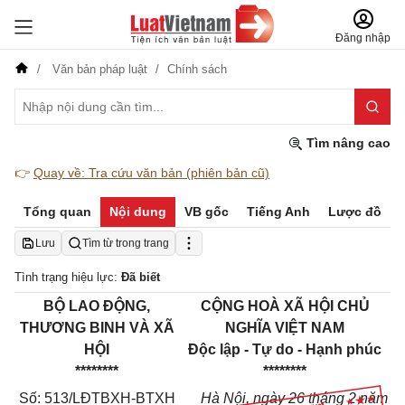
Đăng nhập
Văn bản pháp luật
Chính sách
Tìm nâng cao
👉
Quay về: Tra cứu văn bản (phiên bản cũ)
Tổng quan
Nội dung
VB gốc
Tiếng Anh
Lược đồ
Lưu
Tìm từ trong trang
Tình trạng hiệu lực:
Đã biết
BỘ LAO ĐỘNG,
CỘNG HOÀ XÃ HỘI CHỦ
THƯƠNG BINH VÀ XÃ
NGHĨA VIỆT NAM
HỘI
Độc lập - Tự do - Hạnh phúc
********
********
Số: 513/LĐTBXH-BTXH
Hà Nội, ngày 26 tháng 2 năm