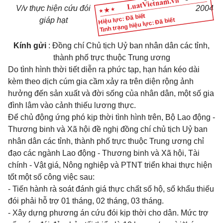
V/v thực hiện cứu đói
2004
Hiệu lực: Đã biết
giáp hạt
Tình trạng hiệu lực: Đã biết
Kính gửi
: Đồng chí Chủ tịch Uỷ ban nhân dân các tỉnh,
thành phố trực thuộc Trung ương
Do tình hình thời tiết diễn ra phức tạp, hạn hán kéo dài
kèm theo dịch cúm gia cầm xảy ra trên diện rộng ảnh
hưởng đến sản xuất và đời sống của nhân dân, một số gia
đình lâm vào cảnh thiếu lương thực.
Để chủ động ứng phó kịp thời tình hình trên, Bộ Lao động -
Thương binh và Xã hội đề nghị đồng chí chủ tịch Uỷ ban
nhân dân các tỉnh, thành phố trực thuộc Trung ương chỉ
đạo các ngành Lao động - Thương binh và Xã hội, Tài
chính - Vật giá, Nông nghiệp và PTNT triển khai thực hiện
tốt một số công việc sau:
- Tiến hành rà soát đánh giá thực chất số hộ, số khẩu thiếu
đói phải hỗ trợ 01 tháng, 02 tháng, 03 tháng.
- Xây dựng phương án cứu đói kịp thời cho dân. Mức trợ