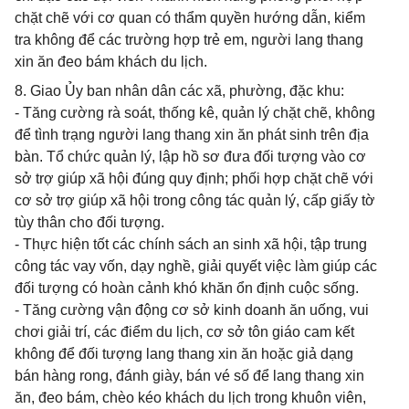
chặt chẽ với cơ quan có thẩm quyền hướng dẫn, kiểm
tra không để các trường hợp trẻ em, người lang thang
xin ăn đeo bám khách du lịch.
8. Giao Ủy ban nhân dân các xã, phường, đặc khu:
- Tăng cường rà soát, thống kê, quản lý chặt chẽ, không
để tình trạng người lang thang xin ăn phát sinh trên địa
bàn. Tổ chức quản lý, lập hồ sơ đưa đối tượng vào cơ
sở trợ giúp xã hội đúng quy định; phối hợp chặt chẽ với
cơ sở trợ giúp xã hội trong công tác quản lý, cấp giấy tờ
tùy thân cho đối tượng.
- Thực hiện tốt các chính sách an sinh xã hội, tập trung
công tác vay vốn, dạy nghề, giải quyết việc làm giúp các
đối tượng có hoàn cảnh khó khăn ổn định cuộc sống.
- Tăng cường vận động cơ sở kinh doanh ăn uống, vui
chơi giải trí, các điểm du lịch, cơ sở tôn giáo cam kết
không để đối tượng lang thang xin ăn hoặc giả dạng
bán hàng rong, đánh giày, bán vé số để lang thang xin
ăn, đeo bám, chèo kéo khách du lịch trong khuôn viên,