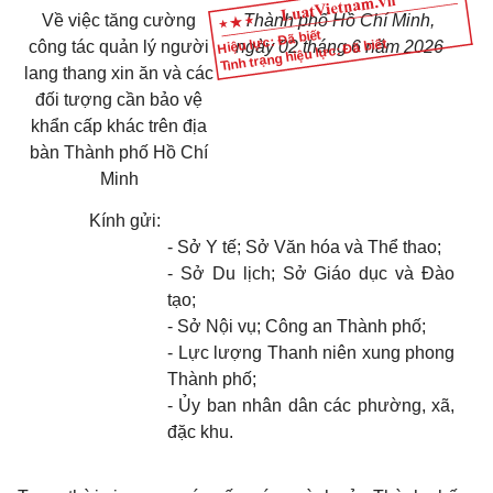
Về việc tăng cường
Thành phố Hồ Chí Minh,
Hiệu lực: Đã biết
Tình trạng hiệu lực: Đã biết
công tác quản lý người
ngày 02 tháng 6 năm 2026
lang thang xin ăn và các
đối tượng cần bảo vệ
khẩn cấp khác trên địa
bàn Thành phố Hồ Chí
Minh
Kính gửi:
- Sở Y tế; Sở Văn hóa và Thể thao;
- Sở Du lịch; Sở Giáo dục và Đào
tạo;
- Sở Nội vụ; Công an Thành phố;
- Lực lượng Thanh niên xung phong
Thành phố;
- Ủy ban nhân dân các phường, xã,
đặc khu.