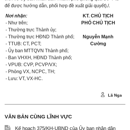
để được hướng dẫn, phối hợp đề xuất giải quyết)./.
Nơi nhận:
KT. CHỦ TỊCH
- Như trên;
PHÓ CHỦ TỊCH
- Thường trực Thành ủy;
- Thường trực HĐND Thành phố;
Nguyễn Mạnh
- TTUB: CT, PCT;
Cường
- Ủy ban MTTQVN Thành phố;
- Ban VHXH, HĐND Thành phố;
- VPUB: CVP, PCVP/VX;
- Phòng VX, NCPC, TH;
- Lưu: VT, VX-HC.
Lã Nga
VĂN BẢN CÙNG LĨNH VỰC
Kế hoạch 375/KH-UBND của Ủy ban nhân dân