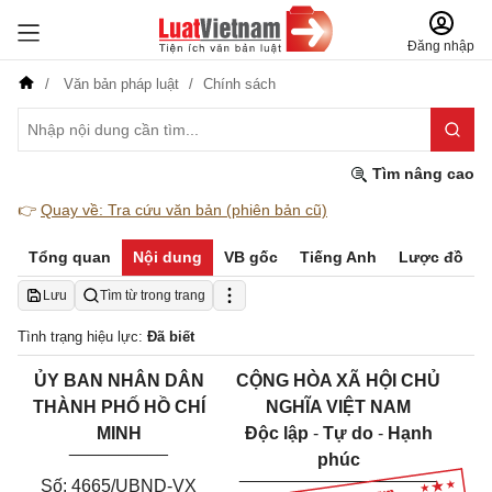
Đăng nhập
Văn bản pháp luật
Chính sách
Tìm nâng cao
👉
Quay về: Tra cứu văn bản (phiên bản cũ)
Tổng quan
Nội dung
VB gốc
Tiếng Anh
Lược đồ
Lưu
Tìm từ trong trang
Tình trạng hiệu lực:
Đã biết
ỦY BAN NHÂN DÂN
CỘNG HÒA XÃ HỘI CHỦ
THÀNH PHỐ HỒ CHÍ
NGHĨA VIỆT NAM
MINH
Độc lập
-
Tự do
-
Hạnh
__________
phúc
____________________
Số: 4665/UBND-VX