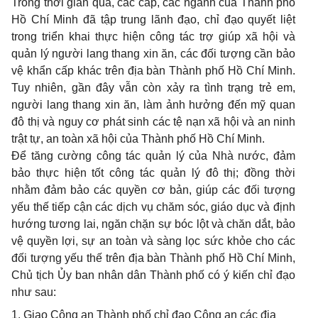
Trong thời gian qua, các cấp, các ngành của Thành phố
Hồ Chí Minh đã tập trung lãnh đạo, chỉ đạo quyết liệt
trong triển khai thực hiện công tác trợ giúp xã hội và
quản lý người lang thang xin ăn, các đối tượng cần bảo
vệ khẩn cấp khác trên địa bàn Thành phố Hồ Chí Minh.
Tuy nhiên, gần đây vẫn còn xảy ra tình trạng trẻ em,
người lang thang xin ăn, làm ảnh hưởng đến mỹ quan
đô thị và nguy cơ phát sinh các tệ nạn xã hội và an ninh
trật tự, an toàn xã hội của Thành phố Hồ Chí Minh.
Để tăng cường công tác quản lý của Nhà nước, đảm
bảo thực hiện tốt công tác quản lý đô thị; đồng thời
nhằm đảm bảo các quyền cơ bản, giúp các đối tượng
yếu thế tiếp cận các dịch vụ chăm sóc, giáo dục và định
hướng tương lai, ngăn chặn sự bóc lột và chăn dắt, bảo
vệ quyền lợi, sự an toàn và sàng lọc sức khỏe cho các
đối tượng yếu thế trên địa bàn Thành phố Hồ Chí Minh,
Chủ tịch Ủy ban nhân dân Thành phố có ý kiến chỉ đạo
như sau:
1. Giao Công an Thành phố chỉ đạo Công an các địa