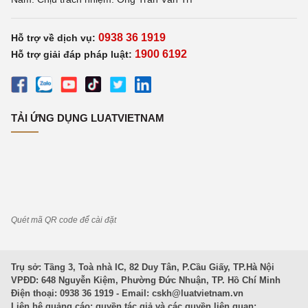
0938 36 1919
Hỗ trợ về dịch vụ:
1900 6192
Hỗ trợ giải đáp pháp luật:
TẢI ỨNG DỤNG LUATVIETNAM
Quét mã QR code để cài đặt
Trụ sở: Tầng 3, Toà nhà IC, 82 Duy Tân, P.Cầu Giấy, TP.Hà Nội
VPĐD: 648 Nguyễn Kiệm, Phường Đức Nhuận, TP. Hồ Chí Minh
Điện thoại: 0938 36 1919 - Email:
cskh@luatvietnam.vn
Liên hệ quảng cáo; quyền tác giả và các quyền liên quan: