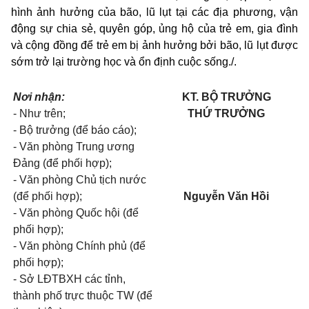
hình ảnh hưởng của bão, lũ lụt tại các địa phương, vận
động sự chia sẻ, quyên góp, ủng hộ của trẻ em, gia đình
và cộng đồng để trẻ em bị ảnh hưởng bởi bão, lũ lụt được
sớm trở lại trường học và ổn định cuộc sống./.
Nơi nhận:
KT. BỘ TRƯỞNG
- Như trên;
THỨ TRƯỞNG
- Bộ trưởng (để báo cáo);
- Văn phòng Trung ương
Đảng (để phối hợp);
- Văn phòng Chủ tịch nước
(để phối hợp);
Nguyễn Văn Hồi
- Văn phòng Quốc hội (để
phối hợp);
- Văn phòng Chính phủ (để
phối hợp);
- Sở LĐTBXH các tỉnh,
thành phố trực thuộc TW (để