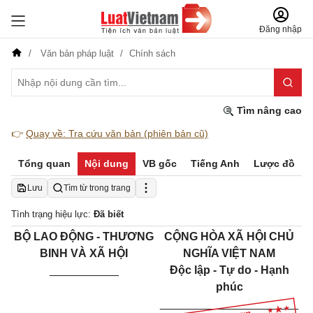
Đăng nhập
Văn bản pháp luật
Chính sách
Tìm nâng cao
👉
Quay về: Tra cứu văn bản (phiên bản cũ)
Tổng quan
Nội dung
VB gốc
Tiếng Anh
Lược đồ
Lưu
Tìm từ trong trang
Tình trạng hiệu lực:
Đã biết
BỘ LAO ĐỘNG - THƯƠNG
CỘNG HÒA XÃ HỘI CHỦ
BINH VÀ XÃ HỘI
NGHĨA VIỆT NAM
___________
Độc lập - Tự do - Hạnh
phúc
______________________