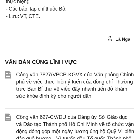
thực hiện);
- Các báo, tạp chí thuộc Bộ;
- Lưu: VT, CTE.
Lã Nga
VĂN BẢN CÙNG LĨNH VỰC
Công văn 7827/VPCP-KGVX của Văn phòng Chính
phủ về việc thực hiện ý kiến của đồng chí Thường
trực Ban Bí thư về việc đẩy nhanh tiến độ khám
sức khỏe định kỳ cho người dân
Công văn 627-CV/ĐU của Đảng ủy Sở Giáo dục
và Đào tạo Thành phố Hồ Chí Minh về tổ chức vận
động đóng góp một ngày lương ủng hộ Quỹ Vì biển
đảo quê hương - Vì tuyến đầu Tổ quốc Thành phố