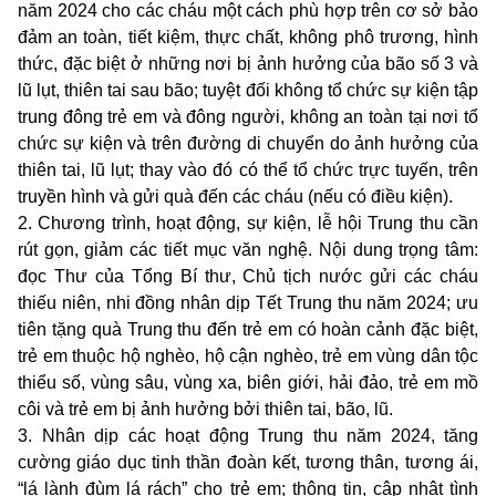
năm 2024 cho các cháu một cách phù hợp trên cơ sở bảo
đảm an toàn, tiết kiệm, thực chất, không phô trương, hình
thức, đặc biệt ở những nơi bị ảnh hưởng của bão số 3 và
lũ lụt, thiên tai sau bão; tuyệt đối không tổ chức sự kiện tập
trung đông trẻ em và đông người, không an toàn tại nơi tổ
chức sự kiện và trên đường di chuyển do ảnh hưởng của
thiên tai, lũ lụt; thay vào đó có thể tổ chức trực tuyến, trên
truyền hình và gửi quà đến các cháu (nếu có điều kiện).
2. Chương trình, hoạt động, sự kiện, lễ hội Trung thu cần
rút gọn, giảm các tiết mục văn nghệ. Nội dung trọng tâm:
đọc Thư của Tổng Bí thư, Chủ tịch nước gửi các cháu
thiếu niên, nhi đồng nhân dịp Tết Trung thu năm 2024; ưu
tiên tặng quà Trung thu đến trẻ em có hoàn cảnh đặc biệt,
trẻ em thuộc hộ nghèo, hộ cận nghèo, trẻ em vùng dân tộc
thiểu số, vùng sâu, vùng xa, biên giới, hải đảo, trẻ em mồ
côi và trẻ em bị ảnh hưởng bởi thiên tai, bão, lũ.
3. Nhân dịp các hoạt động Trung thu năm 2024, tăng
cường giáo dục tinh thần đoàn kết, tương thân, tương ái,
“lá lành đùm lá rách” cho trẻ em; thông tin, cập nhật tình