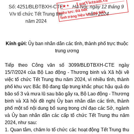
Số: 4251/BLĐTBXH-CTE
Hà Nội, ngày 12 tháng 9
Hiệu lực: Đã biết
Tình trạng hiệu lực: Đã biết
V/v tổ chức Tết Trung thu
năm 2024
năm 2024
Kính gửi:
Ủy ban nhân dân các tỉnh, thành phố trực thuộc
trung ương
Tiếp theo Công văn số 3099/BLĐTBXH-CTE ngày
15/7/2024 của Bộ Lao động - Thương binh và Xã hội về
việc tổ chức Tết Trung thu năm 2024, vì nhiều tỉnh, thành
phố khu vực Bắc Bộ đang tập trung khắc phục hậu quả do
bão số 3 và mưa lũ sau bão gây ra, Bộ Lao động - Thương
binh và Xã hội đề nghị Ủy ban nhân dân các tỉnh, thành
phố một số nội dung bổ sung trong chỉ đạo các Sở, ngành
và Ủy ban nhân dân các cấp tổ chức Tết Trung thu năm
2024, như sau:
1. Quan tâm, chăm lo tổ chức các hoạt động Tết Trung thu