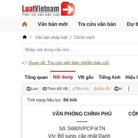
Văn bản mới
Tra cứu văn bản
Dự t
Văn bản pháp luật
Chính sách
👉
Quay về: Tra cứu văn bản (phiên bản cũ)
Nội dung
Tổng quan
VB gốc
Tiếng Anh
Hiệu 
Lưu
Theo dõi VB
Ghi chú
Báo lỗi
In
Tình trạng hiệu lực:
Đã biết
VĂN PHÒNG CHÍNH PHỦ
CỘN
-------
Số: 3460/VPCP-KTN
V/v: Bổ sung, cập nhật Danh