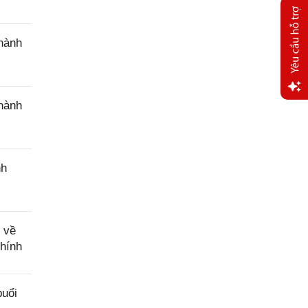
 hành
 hành
Yêu
cầu
hỗ trợ
nh
 về
chính
buổi