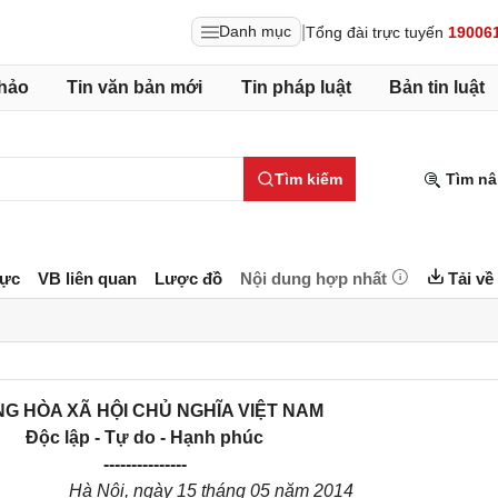
|
Danh mục
Tổng đài trực tuyến
19006
hảo
Tin văn bản mới
Tin pháp luật
Bản tin luật
Tìm kiếm
Tìm nâ
lực
VB liên quan
Lược đồ
Nội dung hợp nhất
Tải về
G HÒA XÃ HỘI CHỦ NGHĨA VIỆT NAM
Độc lập - Tự do - Hạnh phúc
---------------
Hà Nội, ngày 15 tháng 05 năm 2014