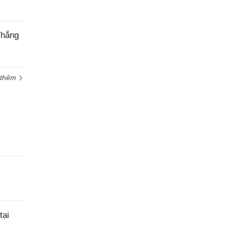
Thắng
 thêm
tại