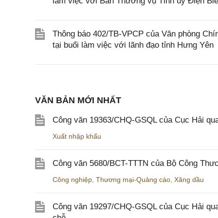
làm việc với Ban Thường vụ Tỉnh ủy Điện Bi
Thông báo 402/TB-VPCP của Văn phòng Chín
tại buổi làm việc với lãnh đạo tỉnh Hưng Yên
VĂN BẢN MỚI NHẤT
Công văn 19363/CHQ-GSQL của Cục Hải qua
Xuất nhập khẩu
Công văn 5680/BCT-TTTN của Bộ Công Thương
Công nghiệp
,
Thương mại-Quảng cáo
,
Xăng dầu
Công văn 19297/CHQ-GSQL của Cục Hải quan v
chỗ