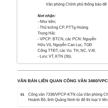
Văn phòng Chính phủ thông báo để cá
Nơi nhận:
- Như trên;
- Thủ tướng CP, PTTg Hoàng
Trung Hải;
- VPCP: BTCN, các PCN: Nguyễn
Hữu Vũ, Nguyễn Cao Lục, TGĐ
Cổng TTĐT, các Vụ: TH, NC, V.III;
- Lưu: VT, KTN (3b).
VĂN BẢN LIÊN QUAN CÔNG VĂN 3460/VP
Công văn 7336/VPCP-KTN của Văn phòng Chính 
01
Hoành Bồ, tỉnh Quảng Ninh từ đô thị loại V lên 