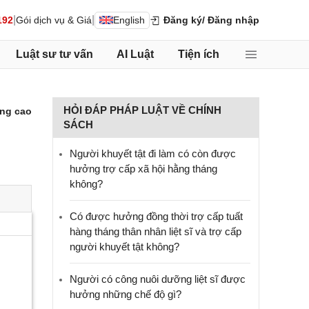
|
|
192
Gói dịch vụ & Giá
English
Đăng ký
/ Đăng nhập
Luật sư tư vấn
AI Luật
Tiện ích
HỎI ĐÁP PHÁP LUẬT VỀ CHÍNH
ng cao
SÁCH
Người khuyết tật đi làm có còn được
hưởng trợ cấp xã hội hằng tháng
không?
​Có được hưởng đồng thời trợ cấp tuất
hàng tháng thân nhân liệt sĩ và trợ cấp
người khuyết tật không?
Người có công nuôi dưỡng liệt sĩ được
hưởng những chế độ gì?