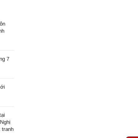
hôn
nh
ng 7
với
ại
 Nghị
 tranh