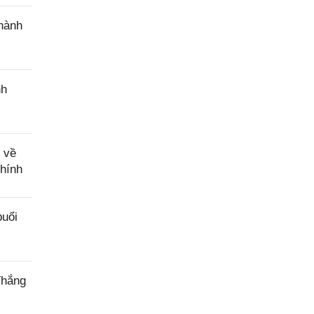
 hành
nh
 về
chính
buổi
Thắng