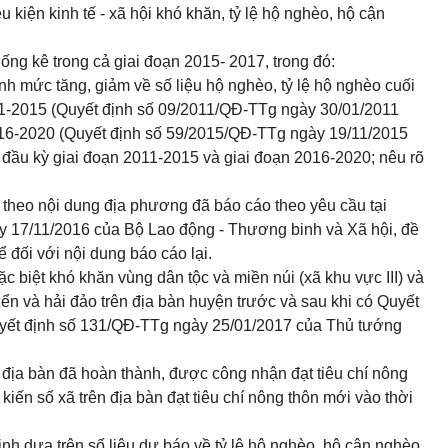
 kiện kinh tế - xã hội khó khăn, tỷ lệ hộ nghèo, hộ cận
thống kê trong cả giai đoạn 2015- 2017, trong đó:
h mức tăng, giảm về số liệu hộ nghèo, tỷ lệ hộ nghèo cuối
1-2015 (Quyết định số 09/2011/QĐ-TTg ngày 30/01/2011
016-2020 (Quyết định số 59/2015/QĐ-TTg ngày 19/11/2015
 đầu kỳ giai đoạn 2011-2015 và giai đoạn 2016-2020; nêu rõ
iá theo nội dung địa phương đã báo cáo theo yêu cầu tại
7/11/2016 của Bộ Lao động - Thương binh và Xã hội, đề
ể đối với nội dung báo cáo lại.
đặc biệt khó khăn vùng dân tộc và miền núi (xã khu vực III) và
ển và hải đảo trên địa bàn huyện trước và sau khi có Quyết
yết định số 131/QĐ-TTg ngày 25/01/2017 của Thủ tướng
 địa bàn đã hoàn thành, được công nhận đạt tiêu chí nông
kiến số xã trên địa bàn đạt tiêu chí nông thôn mới vào thời
nh dựa trên số liệu dự báo về tỷ lệ hộ nghèo, hộ cận nghèo