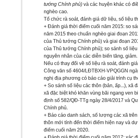
tướng Chính phủ)
và các huyện khác có điều
nghèo cao.
Tổ chức rà soát, đánh giá dữ liệu, số liệu 
+ Đánh giá thời điểm cuối năm 2015: so sán
năm 2015 theo chuẩn nghèo giai đoạn 201
của Thủ tướng Chính phủ) và giai đoạn 2
của Thủ tướng Chính phủ); so sánh số liệu
nguyên nhân của các diễn biến tăng, giảm.
Nếu có thay đổi về số liệu rà soát, đánh g
Công văn số 4604/LĐTBXH-VPQGGN ngày 1
nghị địa phương có báo cáo giải trình cụ th
+ So sánh số liệu các thôn (bản, ấp...), xã 
xã đặc biệt khó khăn vùng bãi ngang ven bi
định số 582/QĐ-TTg ngày 28/4/2017 và Qu
Chính phủ.
+ Báo cáo danh sách, số lượng các xã trên
thôn mới tính đến thời điểm hiện nay và dự 
điểm cuối năm 2020.
+ Đánh giá thời điểm cuối năm 2017: xác đị