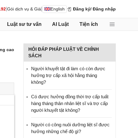
|
|
192
Gói dịch vụ & Giá
English
Đăng ký
/ Đăng nhập
Luật sư tư vấn
AI Luật
Tiện ích
HỎI ĐÁP PHÁP LUẬT VỀ CHÍNH
ng cao
SÁCH
Người khuyết tật đi làm có còn được
hưởng trợ cấp xã hội hằng tháng
không?
​Có được hưởng đồng thời trợ cấp tuất
hàng tháng thân nhân liệt sĩ và trợ cấp
người khuyết tật không?
Người có công nuôi dưỡng liệt sĩ được
hưởng những chế độ gì?