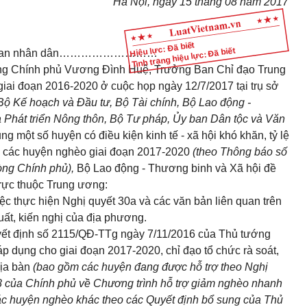
Hà Nội, ngày 15 tháng 08 năm 2017
Hiệu lực: Đã biết
Tình trạng hiệu lực: Đã biết
ban nhân dân………………………
ớng Chính phủ Vương Đình Huệ, Trưởng Ban Chỉ đạo Trung
iai đoạn 2016-2020 ở cuộc họp ngày 12/7/2017 tại trụ sở
Bộ Kế hoạch và Đầu tư, Bộ Tài chính, Bộ Lao động -
 Phát triển Nông thôn, Bộ Tư pháp, Ủy ban Dân tộc và Văn
g một số huyện có điều kiện kinh tế - xã hội khó khăn, tỷ lệ
 các huyện nghèo giai đoạn 2017-2020
(theo Thông báo số
ng Chính phủ),
Bộ Lao động - Thương binh và Xã hội đề
trực thuộc Trung ương:
việc thực hiện Nghị quyết 30a và các văn bản liên quan trên
uất, kiến nghị của địa phương.
Quyết định số 2115/QĐ-TTg ngày 7/11/2016 của Thủ tướng
p dụng cho giai đoạn 2017-2020, chỉ đạo tổ chức rà soát,
địa bàn
(bao gồm các huyện đang được hỗ trợ theo Nghị
 của Chính phủ về Chương trình hỗ trợ giảm nghèo nhanh
ác huyện nghèo khác theo các Quyết định bổ sung của Thủ