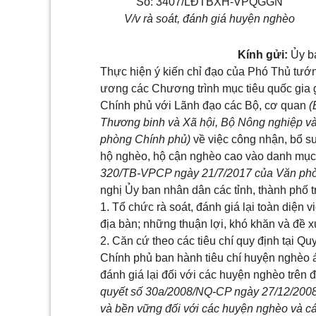
Số: 3407/LĐTBXH-VPQGGN
V/v rà soát, đánh giá huyện nghèo
Kính gửi:
Ủy 
Thực hiện ý kiến chỉ đạo của Phó Thủ tư
ương các Chương trình mục tiêu quốc gia g
Chính phủ với Lãnh đạo các Bộ, cơ quan
(
Thương binh và Xã hội, Bộ Nông nghiệp và
phòng Chính phủ)
về việc công nhận, bổ sun
hộ nghèo, hộ cận nghèo cao vào danh mục
320/TB-VPCP ngày 21/7/2017 của Văn phò
nghị Ủy ban nhân dân các tỉnh, thành phố 
1. Tổ chức rà soát, đánh giá lại toàn diện 
địa bàn; những thuận lợi, khó khăn và đề x
2. Căn cứ theo các tiêu chí quy định tại 
Chính phủ ban hành tiêu chí huyện nghèo á
đánh giá lại đối với các huyện nghèo trên 
quyết số 30a/2008/NQ-CP ngày 27/12/2008
và bền vững đối với các huyện nghèo và c