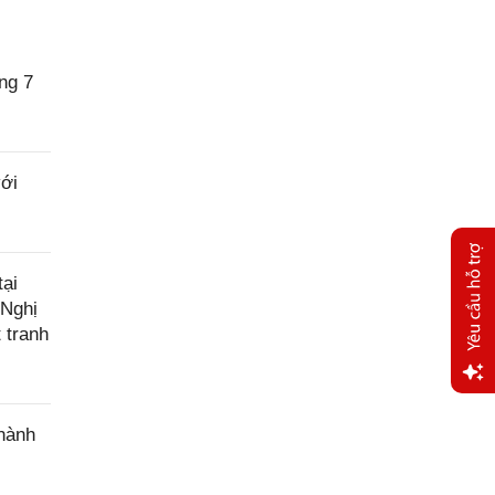
ng 7
với
ại
 Nghị
 tranh
Yêu
 hành
cầu
hỗ trợ