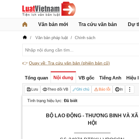
Văn bản mới
Tra cứu văn bản
Dự t
Văn bản pháp luật
Chính sách
👉
Quay về: Tra cứu văn bản (phiên bản cũ)
Nội dung
Tổng quan
VB gốc
Tiếng Anh
Hiệu 
Lưu
Theo dõi VB
Ghi chú
Báo lỗi
In
Tình trạng hiệu lực:
Đã biết
BỘ LAO ĐỘNG - THƯƠNG BINH VÀ XÃ
HỘI
_____________