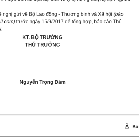
đề nghị gửi về Bộ Lao động - Thương binh và Xã hội
(báo
il.com
)
trước ngày 15/9/2017 để tổng hợp, báo cáo Thủ
/.
KT. BỘ TRƯỞNG
THỨ TRƯỞNG
Nguyễn Trọng Đàm
Bù