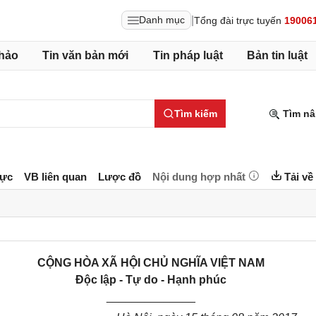
|
Danh mục
Tổng đài trực tuyến
19006
hảo
Tin văn bản mới
Tin pháp luật
Bản tin luật
Tìm kiếm
Tìm nâ
lực
VB liên quan
Lược đồ
Nội dung hợp nhất
Tải về
CỘNG HÒA XÃ HỘI CHỦ NGHĨA VIỆT NAM
Độc lập - Tự do - Hạnh phúc
______________