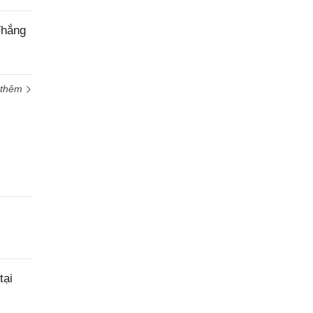
Thắng
 thêm
tại