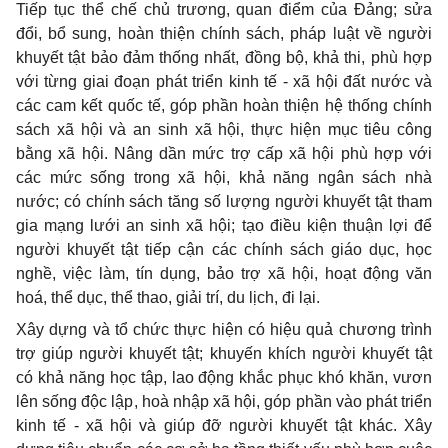
Tiếp tục thể chế chủ trương, quan điểm của Đảng; sửa
đổi, bổ sung, hoàn thiện chính sách, pháp luật về người
khuyết tật bảo đảm thống nhất, đồng bộ, khả thi, phù hợp
với từng giai đoạn phát triển kinh tế - xã hội đất nước và
các cam kết quốc tế, góp phần hoàn thiện hệ thống chính
sách xã hội và an sinh xã hội, thực hiện mục tiêu công
bằng xã hội.
Nâng dần mức trợ cấp xã hội phù hợp với
các mức sống trong xã hội, khả năng ngân sách nhà
nước; có chính sách tăng số lượng người khuyết tật tham
gia mạng lưới an sinh xã hội;
tạo điều kiện thuận lợi để
người khuyết tật tiếp cận các chính sách giáo dục, học
nghề, việc làm, tín dụng, bảo trợ xã hội, hoạt động văn
hoá, thể dục, thể thao, giải trí, du lịch, đi lại.
Xây dựng và tổ chức thực hiện có hiệu quả chương trình
trợ giúp người khuyết tật; khuyến khích người khuyết tật
có khả năng học tập, lao động
khắc phục khó khăn, vươn
lên sống độc lập, hoà nhập xã hội
,
góp phần vào phát triển
kinh tế - xã hội
và giúp đỡ người khuyết tật khác. Xây