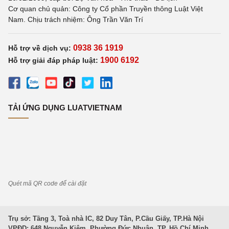
Cơ quan chủ quản: Công ty Cổ phần Truyền thông Luật Việt
Nam. Chịu trách nhiệm: Ông Trần Văn Trí
0938 36 1919
Hỗ trợ về dịch vụ:
1900 6192
Hỗ trợ giải đáp pháp luật:
TẢI ỨNG DỤNG LUATVIETNAM
Quét mã QR code để cài đặt
Trụ sở: Tầng 3, Toà nhà IC, 82 Duy Tân, P.Cầu Giấy, TP.Hà Nội
VPĐD: 648 Nguyễn Kiệm, Phường Đức Nhuận, TP. Hồ Chí Minh