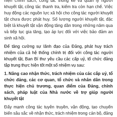
hiện chính sách
, c
ông tác thống kê và quản lý người
khuyết tật
, công tác thanh tra, kiểm tra
còn hạn chế
. V
iệc
huy động các nguồn lực xã hội cho công tác người khuyết
tật chưa được phát huy
. Số lượng
người khuyết tật, đặc
biệt là khuyết tật vận động tăng dần trong những năm qua
và tiếp tục gia tăng
,
tạo áp lực đối với việc
bảo đảm
an
sinh xã hội.
Để tăng cường
sự
lãnh đạo của Đảng,
phát huy
trách
nhiệm của cả hệ thống chính trị đối với công tác người
khuyết tật
,
Ban Bí thư yêu cầu các cấp uỷ, tổ chức đảng
tập trung thực hiện tốt một số nhiệm vụ sau:
1. Nâng cao nhận thức, trách nhiệm của các cấp uỷ, tổ
chức đảng, các cơ quan, tổ chức và nhân dân trong
thực hiện chủ trương, quan điểm của Đảng, chính
sách, pháp luật của Nhà nước về trợ giúp người
khuyết tật
Đẩy mạnh công tác tuyên truyền, vận động, tạo chuyển
biến sâu sắc về nhận thức, trách nhiệm trong cán bộ, đảng