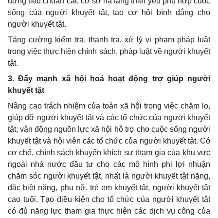
dựng tiêu chuẩn các cơ sở hạ tầng thiết yếu phù hợp cuộc
sống của người khuyết tật, tạo cơ hội bình đẳng cho
người khuyết tật.
Tăng cường kiểm tra, thanh tra, xử lý vi phạm pháp luật
trong việc thực hiện chính sách, pháp luật về người khuyết
tật.
3. Đẩy mạnh xã hội hoá hoạt động trợ giúp người
khuyết tật
Nâng cao trách nhiệm của toàn xã hội trong việc chăm lo,
giúp đỡ người khuyết tật và các tổ chức của người khuyết
tật; vận động nguồn lực xã hội hỗ trợ cho cuộc sống người
khuyết tật và hội viên các tổ chức của người khuyết tật.
Có
cơ chế, chính sách khuyến khích sự tham gia của khu vực
ngoài nhà nước đầu tư cho các mô hình phi lợi nhuận
chăm sóc người khuyết tật, nhất là người khuyết tật nặng,
đặc biệt nặng, phụ nữ, trẻ em khuyết tật, người khuyết tật
cao tuổi. Tạo điều kiện cho tổ chức của người khuyết tật
có đủ năng lực tham gia thực hiện các dịch vụ công của