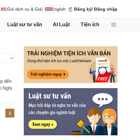
|
|
192
Gói dịch vụ & Giá
English
Đăng ký
/ Đăng nhập
Luật sư tư vấn
AI Luật
Tiện ích
ếp đến
h Nghị
1