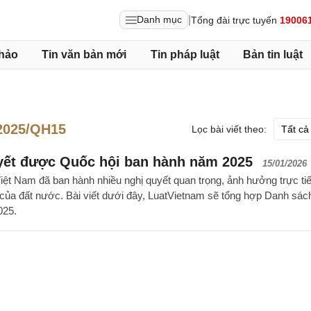
|
Danh mục
Tổng đài trực tuyến
19006
hảo
Tin văn bản mới
Tin pháp luật
Bản tin luật
2025/QH15
Lọc bài viết theo:
yết được Quốc hội ban hành năm 2025
15/01/2026
ệt Nam đã ban hành nhiều nghị quyết quan trọng, ảnh hưởng trực ti
ội của đất nước. Bài viết dưới đây, LuatVietnam sẽ tổng hợp Danh sác
025.