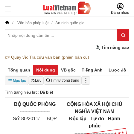
Đăng nhập
Văn bản pháp luật
An ninh quốc gia
Tìm nâng cao
👉
Quay về: Tra cứu văn bản (phiên bản cũ)
Tổng quan
Nội dung
VB gốc
Tiếng Anh
Lược đồ
Lưu
Tìm từ trong trang
Mục lục
Tình trạng hiệu lực:
Đã biết
BỘ QUỐC PHÒNG
CỘNG HÒA XÃ HỘI CHỦ
--------------------
NGHĨA VIỆT NAM
Số: 80/2011/TT-BQP
Độc lập - Tự do - Hạnh
phúc
---------------------------