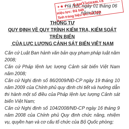
Hà Nội, ngày 01 tháng 06
Hiệu lực: Đã biết
Tình trạng hiệu lực: Đã biết
năm 2011
THÔNG TƯ
QUY ĐỊNH VỀ QUY TRÌNH KIỂM TRA, KIỂM SOÁT
TRÊN BIỂN
CỦA LỰC LƯỢNG CẢNH SÁT BIỂN VIỆT NAM
Căn cứ Luật Ban hành văn bản quy phạm pháp luật năm
2008;
Căn cứ Pháp lệnh lực lượng Cảnh sát biển Việt Nam
năm 2008;
Căn cứ Nghị định số 86/2009/NĐ-CP ngày 19 tháng 10
năm 2009 của Chính phủ quy định chi tiết và hướng dẫn
thi hành một số điều của Pháp lệnh lực lượng Cảnh sát
biển Việt Nam;
Căn cứ Nghị định số 104/2008/NĐ-CP ngày 16 tháng 9
năm 2008 của Chính phủ Quy định chức năng, nhiệm
vụ, quyền hạn và cơ cấu tổ chức của Bộ Quốc phòng;