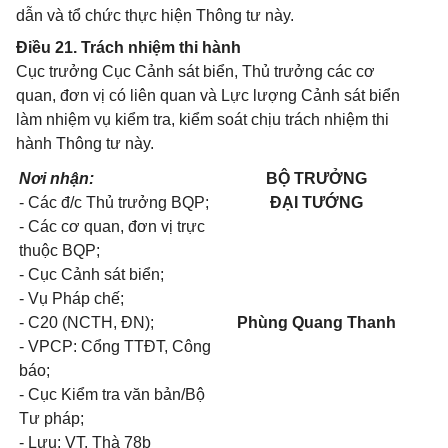
dẫn và tổ chức thực hiện Thông tư này.
Điều 21. Trách nhiệm thi hành
Cục trưởng Cục Cảnh sát biển, Thủ trưởng các cơ
quan, đơn vị có liên quan và Lực lượng Cảnh sát biển
làm nhiệm vụ kiểm tra, kiểm soát chịu trách nhiệm thi
hành Thông tư này.
Nơi nhận:
BỘ TRƯỞNG
- Các đ/c Thủ trưởng BQP;
ĐẠI TƯỚNG
- Các cơ quan, đơn vị trực
thuộc BQP;
- Cục Cảnh sát biển;
- Vụ Pháp chế;
- C20 (NCTH, ĐN);
Phùng Quang Thanh
- VPCP: Cổng TTĐT, Công
báo;
- Cục Kiểm tra văn bản/Bộ
Tư pháp;
- Lưu: VT. Thà 78b