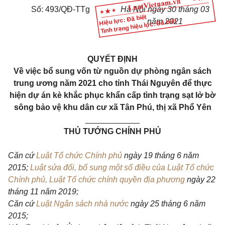
Số:
493
/QĐ-TTg
Hà Nội ng
à
y
30
th
á
ng 03
Hiệu lực: Đã biết
năm 202
1
Tình trạng hiệu lực: Đã biết
QUYẾT ĐỊNH
V
ề việc bổ sung vốn từ nguồn dự phòng ngân sách
trung ương năm 2021 cho tỉnh
T
hái
N
guyên để thực
hiện dự án kè khắc phục khẩn cấp tình trạng sạt lở bờ
sông bảo vệ khu dân cư xã
T
ân
P
hú, thị xã
P
hổ
Y
ên
____________
THỦ TƯỚNG CHÍNH PHỦ
Căn cứ
Luật Tổ chức Chính phủ
ngày 19 tháng 6 năm
2015;
Luật sửa đổi, bổ sung một số điều của Luật Tổ chức
Chính phủ, Luật Tổ chức chính quyền địa phương
ngày 22
tháng 11 năm 2019;
Căn cứ
Luật Ngân sách nhà nước
ngày 25 tháng 6 năm
2015;