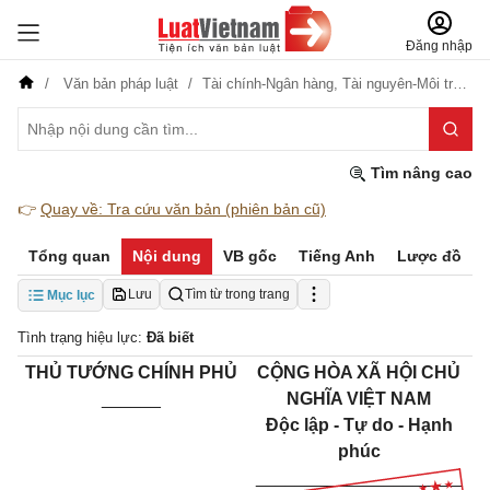
Đăng nhập
Văn bản pháp luật
Tài chính-Ngân hàng,
Tài nguyên-Môi trường,
Tìm nâng cao
👉
Quay về: Tra cứu văn bản (phiên bản cũ)
Tổng quan
Nội dung
VB gốc
Tiếng Anh
Lược đồ
Lưu
Tìm từ trong trang
Mục lục
Tình trạng hiệu lực:
Đã biết
THỦ TƯỚNG CHÍNH PHỦ
CỘNG HÒA XÃ HỘI CHỦ
______
NGHĨA VIỆT NAM
Độc lập - Tự do - Hạnh
phúc
_____________________