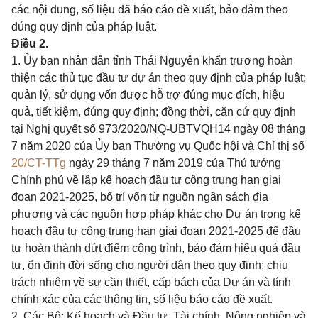
các nội dung, số liệu đã báo cáo đề xuất, bảo đảm theo
đúng quy định của pháp luật.
Điều 2.
1. Ủy ban nhân dân tỉnh Thái Nguyên khẩn trương hoàn
thiện các thủ tục đầu tư dự án theo quy định của pháp luật;
quản lý, sử dụng vốn được hỗ trợ đúng mục đích, hiệu
quả, tiết kiệm, đúng quy định; đồng thời, căn cứ quy định
tại Nghị quyết số 973/2020/NQ-
U
BTVQH14 ngày 08 tháng
7 năm 2020 của Ủy ban Thường vụ Quốc hội và Chỉ thị số
20/CT-TTg
ngày 29 tháng 7 năm 2019 của Thủ tướng
Chính phủ về lập kế hoạch đầu tư công trung hạn giai
đoạn 2021-2025, bố trí vốn từ n
g
uồn ngân sách địa
phương và các nguồn hợp pháp khác cho Dự án trong kế
hoạch đầu tư công trung hạn giai đoạn 2021-2025 để đầu
tư hoàn thành dứt điểm công trình, bảo đảm hiệu quả đầu
tư, ổn định đời sống cho người dân theo quy định; chịu
trách nhiệm về sự cần thiết, cấp bách của Dự án và tính
chính xác của các thông tin, số liệu báo cáo đề xuất.
2. Các Bộ: Kế hoạch và Đầu tư, Tài chính, Nông nghiệp và