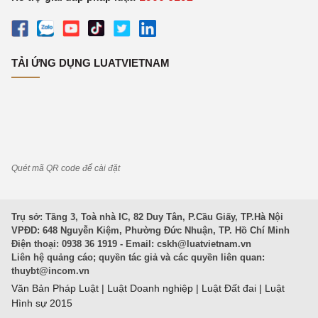
TẢI ỨNG DỤNG LUATVIETNAM
Quét mã QR code để cài đặt
Trụ sở: Tầng 3, Toà nhà IC, 82 Duy Tân, P.Cầu Giấy, TP.Hà Nội
VPĐD: 648 Nguyễn Kiệm, Phường Đức Nhuận, TP. Hồ Chí Minh
Điện thoại: 0938 36 1919 - Email:
cskh@luatvietnam.vn
Liên hệ quảng cáo; quyền tác giả và các quyền liên quan:
thuybt@incom.vn
Văn Bản Pháp Luật
|
Luật Doanh nghiệp
|
Luật Đất đai
|
Luật
Hình sự 2015