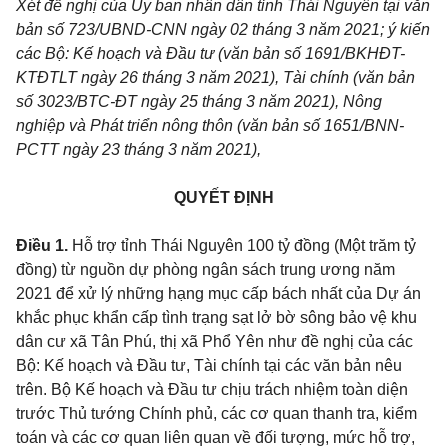
Xét đề nghị của Ủy ban nhân dân tỉnh Th
á
i Nguyên tại văn
bản số 723/UBND-CNN ngày 02 tháng 3 năm 2021; ý kiến
các Bộ: K
ế hoạch và Đầu tư
(văn bản số 169
1
/BKHĐT-
KTĐTLT ngày 26 tháng 3 năm 2021), Tài
chính (văn
bản
số 3023/BTC-ĐT ngày 25 tháng 3 năm 2021), Nông
nghiệp và Phát triển nông thôn (văn bản s
ố
1651/BNN-
PCTT ngày 23 tháng 3 năm 2021),
QUYẾT ĐỊNH
Điều 1.
Hỗ trợ tỉnh Thái Nguyên 100 tỷ đồng (Một trăm tỷ
đồng) từ nguồn dự phòng ngân sách trung ương
năm
2021 để xử lý những hạng mục cấp bách nhất của Dự án
khắc phục khẩn cấp tình trạng sạt lở bờ sông bảo vệ khu
dân cư xã Tân Phú, thị xã Phổ Yên như đề nghị của các
Bộ: Kế hoạch và Đầu tư, Tài chính tại các văn bản nêu
trên. Bộ Kế hoạch và Đầu tư chịu trách nhiệm toàn diện
trước Thủ tướng Chính phủ, các cơ quan thanh tra, kiểm
toán và các cơ quan liên quan về đối tượng, mức hỗ trợ,