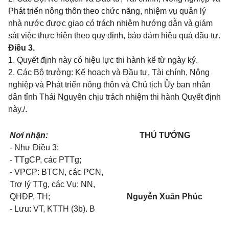
Phát triển nông
thôn theo chức năng, nhiệm vụ quản lý
nhà nước được giao có trách
nhiệm hướng
dẫn và giám
sát việc thực hiện theo quy định, bảo đảm hiệu quả đầu tư.
Điều 3.
1. Quyết định này có hiệu lực thi hành kể từ ngày ký.
2. Các Bộ trưởng: Kế hoạch và Đầu tư, Tài chính, Nông
nghiệp và Phát triển nông thôn và Chủ t
ị
ch Ủy ban nhân
dân tỉnh Thái Nguyên chịu trách nhiệm thi hành Quyết định
này./.
Nơi nhận:
THỦ TƯỚNG
- Như Điều 3;
- TTgCP, các PTTg;
- VPCP: BTCN, các PCN,
Trợ lý TTg, các Vụ: NN,
QHĐP, TH;
Nguyễn X
uân Phúc
- Lưu: VT, KTTH (3b). B