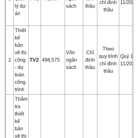
chỉ định
11/2021
lý dự
sách
thầu
thầu
án
Thiết
kế
bản
Theo
vẽ thi
Vốn
Chỉ
quy trình
Quý 1-
2
công
TV2
498,575
ngân
định
chỉ định
11/2021
- dự
sách
thầu
thầu
toán
công
trình
Thẩm
tra
thiết
kế
bản
vẽ thi