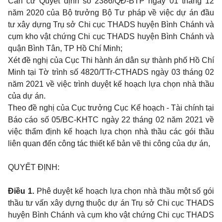
Căn cứ Quyết định số 2386/QĐ-BTP ngày 01 tháng 12
năm 2020 của Bộ trưởng Bộ Tư pháp về việc dự án đầu
tư xây dựng Trụ sở Chi cục THADS huyện Bình Chánh và
cụm kho vật chứng Chi cục THADS huyện Bình Chánh và
quận Bình Tân, TP Hồ Chí Minh;
Xét đề nghị của Cục Thi hành án dân sự thành phố Hồ Chí
Minh tại Tờ trình số 4820/TTr-CTHADS ngày 03 tháng 02
năm 2021 về việc trình duyệt kế hoạch lựa chọn nhà thầu
của dự án.
Theo đề nghị của Cục trưởng Cục Kế hoạch - Tài chính tại
Báo cáo số 05/BC-KHTC ngày
22 tháng
02
năm 2021 về
việc thẩm định kế hoạch lựa chọn nhà thầu các gói thầu
liên quan đến công tác thiết kế bản vẽ thi công của dự án,
QUYẾT ĐỊNH:
Điều 1.
Phê duyệt kế hoạch lựa chọn nhà thầu một số gói
thầu tư vấn xây dựng thuộc dự án Trụ sở Chi cục THADS
huyện Bình Chánh và cụm kho vật chứng Chi cục THADS