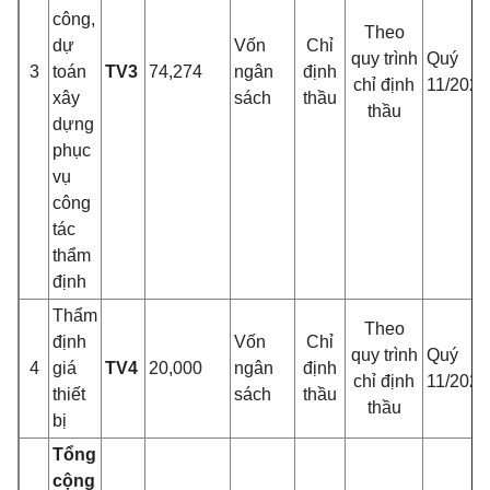
công,
Theo
dự
Vốn
Chỉ
quy trình
Quý
3
toán
TV3
74,274
ngân
định
chỉ định
11/2021
xây
sách
thầu
thầu
dựng
phục
vụ
công
tác
thẩm
định
Thẩm
Theo
định
Vốn
Chỉ
quy trình
Quý
4
giá
TV4
20,000
ngân
định
chỉ định
11/2021
thiết
sách
thầu
thầu
bị
Tổng
cộng