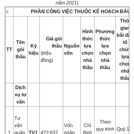
năm 2021)
c
PH
Ầ
N CÔNG VIỆC THUỘC KẾ HOẠCH ĐẤU 
Thời
gian
Hình
Phương
bắt đầu
Giá gói
thức
thức
Tên
tổ
Ký
thầu
Nguồn
lựa
lựa
TT
gói
chức
hiệu
(triệu
vốn
chọn
chọn
thầu
lựa
đồng)
nhà
nhà
chọn
thầu
thầu
nhà
thầu
Dịch
vụ tư
vấn
Tư
Theo
vấn
Vốn
Chỉ
quy trình
Quý 1-
1
quản
TV1
472,637
ngân
định