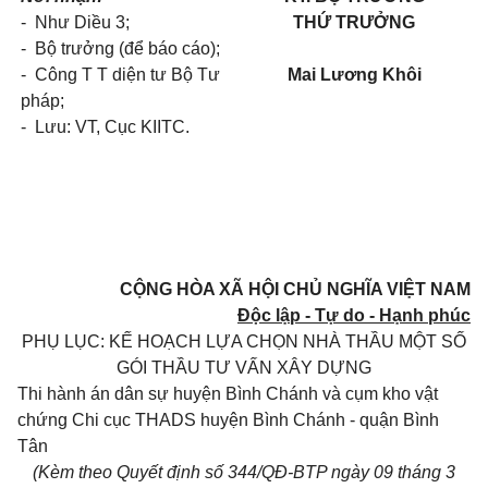
-
Như Diều 3;
THỨ TRƯỞNG
-
Bộ trưởng (để báo cáo);
-
Công T T diện tư Bộ Tư
Mai Lương Khôi
pháp;
-
Lưu: VT, Cục KIITC.
CỘNG HÒA XÃ HỘI CHỦ NGHĨA VIỆT NAM
Độc lập - Tự do - Hạnh phúc
PHỤ LỤC: KẾ HOẠCH LỰA CHỌN NHÀ THẦU MỘT SỐ
GÓI THẦU T
Ư
VẤN XÂY DỰNG
Thi hành án dân sự huyện Bình Chánh và cụm kho vật
chứng Chi cục THADS huyện Bình Chánh - quận Bình
Tân
(Kèm theo Quyết định số 344/QĐ-BTP ngày 09 tháng 3