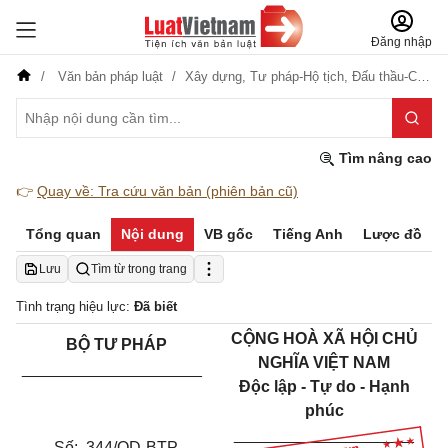
Đăng nhập
Văn bản pháp luật
Xây dựng,
Tư pháp-Hộ tịch,
Đấu thầu-Cạnh tranh
Tìm nâng cao
👉
Quay về: Tra cứu văn bản (phiên bản cũ)
Tổng quan
Nội dung
VB gốc
Tiếng Anh
Lược đồ
Lưu
Tìm từ trong trang
Tình trạng hiệu lực:
Đã biết
CỘNG HOÀ XÃ HỘI CHỦ
BỘ TƯ PHÁP
NGHĨA VIỆT NAM
____________________
Độc lập - Tự do - Hạnh
phúc
____________________
Số:
344
/QD-BTP