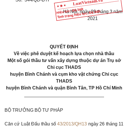
Hiệu lực: Đã biết
Tình trạng hiệu lực: Đã biết
Hà Nội, ngày 09 tháng 3 năm
2021
QUYẾT ĐỊNH
Về việc phê duyệt kế hoạch lựa chọn nhà thầu
Một số gói thầu tư vấn xây dựng thuộc dự án Trụ sở
Chi cục THADS
huyện Bình Chánh và cụm kho vật chứng Chi cục
THADS
huyện Bình Chánh và quận Bình Tân, TP Hồ Chí Minh
_______________________________
BỘ TRƯỞNG BỘ TƯ PHÁP
Căn cứ Luật Đấu thầu số
43/2013/QH13
ngày 26 tháng 11