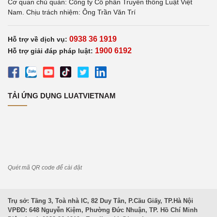
Cơ quan chủ quản: Công ty Cổ phần Truyền thông Luật Việt
Nam. Chịu trách nhiệm: Ông Trần Văn Trí
0938 36 1919
Hỗ trợ về dịch vụ:
1900 6192
Hỗ trợ giải đáp pháp luật:
TẢI ỨNG DỤNG LUATVIETNAM
Quét mã QR code để cài đặt
Trụ sở: Tầng 3, Toà nhà IC, 82 Duy Tân, P.Cầu Giấy, TP.Hà Nội
VPĐD: 648 Nguyễn Kiệm, Phường Đức Nhuận, TP. Hồ Chí Minh