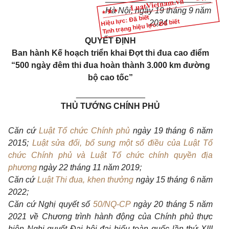
Hà Nội, ngày 19 tháng 9 năm
Hiệu lực: Đã biết
Tình trạng hiệu lực: Đã biết
2024
QUYẾT ĐỊNH
Ban hành Kế hoạch triển khai Đợt thi đua cao điểm
“500 ngày đêm thi đua hoàn thành 3.000 km đường
bộ cao tốc”
_______________
THỦ TƯỚNG CHÍNH PHỦ
Căn cứ
Luật Tổ chức Chính phủ
ngày 19 tháng 6 năm
2015;
Luật sửa đổi, bổ sung một số điều của Luật Tổ
chức Chính phủ và Luật Tổ chức chính quyền địa
phương
ngày 22 tháng 11 năm 2019;
Căn cứ
Luật Thi đua, khen thưởng
ngày 15 tháng 6 năm
2022;
Căn cứ Nghị quyết số
50/NQ-CP
ngày 20 tháng 5 năm
2021 về Chương trình hành động của Chính phủ thực
hiện Nghị quyết Đại hội đại biểu toàn quốc lần thứ XIII