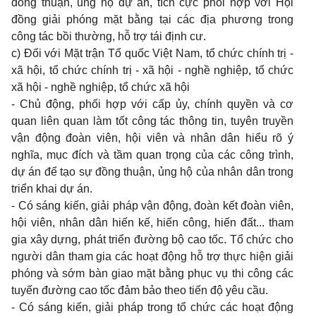
đồng thuận, ủng hộ dự án, tích cực phối hợp với Hội
đồng giải phóng mặt bằng tại các địa phương trong
công tác bồi thường, hỗ trợ tái định cư.
c) Đối với Mặt trận Tổ quốc Việt Nam, tổ chức chính trị -
xã hội, tổ chức chính trị - xã hội - nghề nghiệp, tổ chức
xã hội - nghề nghiệp, tổ chức xã hội
- Chủ động, phối hợp với cấp ủy, chính quyền và cơ
quan liên quan làm tốt công tác thông tin, tuyên truyền
vận động đoàn viên, hội viên và nhân dân hiểu rõ ý
nghĩa, mục đích và tầm quan trọng của các công trình,
dự án để tạo sự đồng thuận, ủng hộ của nhân dân trong
triển khai dự án.
- Có sáng kiến, giải pháp vận động, đoàn kết đoàn viên,
hội viên, nhân dân hiến kế, hiến công, hiến đất... tham
gia xây dựng, phát triển đường bộ cao tốc. Tổ chức cho
người dân tham gia các hoạt động hỗ trợ thực hiện giải
phóng và sớm bàn giao mặt bằng phục vụ thi công các
tuyến đường cao tốc đảm bảo theo tiến độ yêu cầu.
- Có sáng kiến, giải pháp trong tổ chức các hoạt động