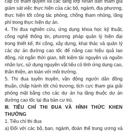
cấp có thẩm quyền và các tầng lớp Nhân dân tham gia
giám sát việc thực hiện của các bộ, ngành, địa phương,
thực hiện tốt công tác phòng, chống tham nhũng, lãng
phí trong thực hiện dự án.
4. Thi đua nghiên cứu, ứng dụng khoa học kỹ thuật,
công nghệ thông tin, phương pháp quản lý hiện đại
trong thiết kế, thi công, xây dựng, khai thác và quản lý
các dự án đường cao tốc để nâng cao hiệu quả lao
động, rút ngắn thời gian, tiết kiệm tài nguyên và nguồn
nhân lực, sử dụng nguyên vật liệu có tính ứng dụng cao,
thân thiện, an toàn với môi trường.
5. Thi đua tuyên truyền, vận động người dân đồng
thuận, chấp hành tốt chủ trương, tích cực tham gia giải
phóng mặt bằng cho các dự án hạ tầng thuộc dự án
đường cao tốc tại địa bàn cư trú.
III. TIÊU CHÍ THI ĐUA VÀ HÌNH THỨC KHEN
THƯỞNG
1. Tiêu chí thi đua
a) Đối với các bộ, ban, ngành, đoàn thể trung ương và