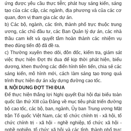
ứng được yêu cầu thực tiễn; phát huy sáng kiến, sáng
tạo của các cấp, các ngành, địa phương và của các cơ
quan, đơn vị tham gia các dự án.
b) Các bộ, ngành, các tỉnh, thành phố trực thuộc trung
ương, các chủ đầu tư, các Ban Quản lý dự án, các nhà
thầu cam kết và quyết tâm hoàn thành các nhiệm vụ
theo đúng tiến độ đã đề ra.
c) Thường xuyên theo dõi, đôn đốc, kiểm tra, giám sát
việc thực hiện Đợt thi đua để kịp thời phát hiện, biểu
dương, khen thưởng các điển hình tiên tiến, chia sẻ các
sáng kiến, mô hình mới, cách làm sáng tạo trong quá
trình thực hiện dự án xây dựng đường cao tốc.
II. NỘI DUNG ĐỢT THI ĐUA
Để thực hiện thắng lợi Nghị quyết Đại hội đại biểu toàn
quốc lần thứ XIII của Đảng về mục tiêu phát triển đường
bộ cao tốc, các bộ, ban, ngành, Ủy ban Trung ương Mặt
trận Tổ quốc Việt Nam, các tổ chức chính trị - xã hội, tổ
chức chính trị - xã hội - nghề nghiệp, tổ chức xã hội -
nghề nghiệp, tổ chức xã hội và các tỉnh, thành phố trực