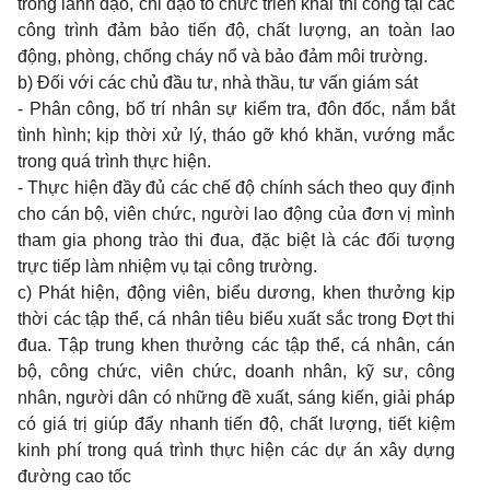
trong lãnh đạo, chỉ đạo tổ chức triển khai thi công tại các
công trình đảm bảo tiến độ, chất lượng, an toàn lao
động, phòng, chống cháy nổ và bảo đảm môi trường.
b) Đối với các chủ đầu tư, nhà thầu, tư vấn giám sát
- Phân công, bố trí nhân sự kiểm tra, đôn đốc, nắm bắt
tình hình; kịp thời xử lý, tháo gỡ khó khăn, vướng mắc
trong quá trình thực hiện.
- Thực hiện đầy đủ các chế độ chính sách theo quy định
cho cán bộ, viên chức, người lao động của đơn vị mình
tham gia phong trào thi đua, đặc biệt là các đối tượng
trực tiếp làm nhiệm vụ tại công trường.
c) Phát hiện, động viên, biểu dương, khen thưởng kịp
thời các tập thể, cá nhân tiêu biểu xuất sắc trong Đợt thi
đua. Tập trung khen thưởng các tập thể, cá nhân, cán
bộ, công chức, viên chức, doanh nhân, kỹ sư, công
nhân, người dân có những đề xuất, sáng kiến, giải pháp
có giá trị giúp đẩy nhanh tiến độ, chất lượng, tiết kiệm
kinh phí trong quá trình thực hiện các dự án xây dựng
đường cao tốc