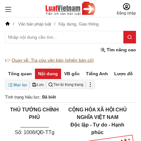
Đăng nhập
Văn bản pháp luật
Xây dựng,
Giao thông
Tìm nâng cao
👉
Quay về: Tra cứu văn bản (phiên bản cũ)
Tổng quan
Nội dung
VB gốc
Tiếng Anh
Lược đồ
Lưu
Tìm từ trong trang
Mục lục
Tình trạng hiệu lực:
Đã biết
THỦ TƯỚNG CHÍNH
CỘNG HÒA XÃ HỘI CHỦ
PHỦ
NGHĨA VIỆT NAM
__________
Độc lập - Tự do - Hạnh
Số: 1008/QĐ-TTg
phúc
_______________________