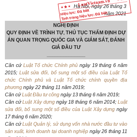
Hà Nội
, ngày
26
tháng
3
Hiệu lực: Đã biết
Tình trạng hiệu lực: Đã biết
năm
2021
NGHỊ ĐỊNH
QUY ĐỊNH VỀ TRÌNH TỰ, THỦ TỤC THẨM ĐỊNH DỰ
ÁN QUAN TRỌNG QUỐC GIA VÀ GIÁM SÁT, ĐÁNH
GIÁ ĐẦU TƯ
______________
Căn c
ứ
Luật Tổ chức Chính phủ
ngày 19 tháng 6 năm
2015;
Luật sửa đổi, bổ sung một số điều của Luật Tổ
chức Chính phủ và Luật Tổ chức chính quyền địa
phương
ngày 22 tháng 11 năm 2019;
Căn c
ứ
Luật Đầu tư công
ngày 13 tháng 6 năm 2019;
C
ă
n c
ứ
Luật Xây dựng
ngày 18 tháng 6 năm 2014;
Luật
sửa đổi, bổ sung một số điều của Luật Xây dựng
ngày
17 tháng 6 năm 2020;
Căn
cứ
Luật Quản lý, sử dụng vốn nhà nước đầu tư vào
sản xuất, kinh doanh tại doanh nghiệp
ngày 26 tháng 11