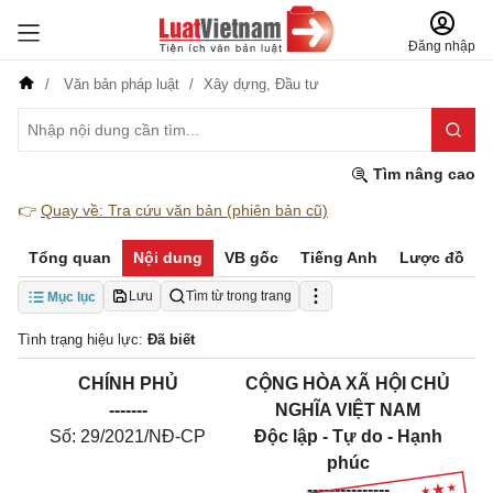
Đăng nhập
Văn bản pháp luật
Xây dựng,
Đầu tư
Tìm nâng cao
👉
Quay về: Tra cứu văn bản (phiên bản cũ)
Tổng quan
Nội dung
VB gốc
Tiếng Anh
Lược đồ
Lưu
Tìm từ trong trang
Mục lục
Tình trạng hiệu lực:
Đã biết
CHÍNH PHỦ
CỘNG HÒA XÃ HỘI CHỦ
-------
NGHĨA VIỆT NAM
Số: 29/2021/NĐ-CP
Độc lập - Tự do - Hạnh
ph
ú
c
---------------