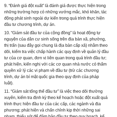
9. “Đánh giá đột xuất” là đánh giá được thực hiện trong
những trường hợp có những vướng mắc, khó khăn, tác
động phát sinh ngoài dự kiến trong quá trình thực hiện
đầu tư chương trình, dự án.
10. “Giám sát đầu tư của cộng đồng” là hoạt động tự
nguyện của dân cư sinh sống trên địa bàn xã, phường,
thị trấn (sau đây gọi chung là địa bàn cấp xã) nhằm theo
dõi, kiểm tra việc chấp hành các quy định về quản lý đầu
tư của cơ quan, đơn vị liên quan trong quá trình đầu tư;
phát hiện, kiến nghị với các cơ quan nhà nước có thẩm
quyền xử lý các vi phạm về đầu tư (trừ các chương
trình, dự án bí mật quốc gia theo quy định của pháp
luật).
11. “Giám sát tổng thể đầu tư” là việc theo dõi thường
xuyên, kiểm tra định kỳ theo kế hoạch hoặc đột xuất quá
trình thực hiện đầu tư của các cấp, các ngành và địa
phương; phát hiện và chấn chỉnh kịp thời những sai
phạm, thiếu sót để đảm bảo đầu tư theo quy hoạch, kế