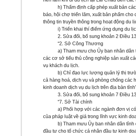
h) Thẩm định cấp phép xuất bản các 
báo, hội chợ triển lãm, xuất bản phẩm cho 
thông tin truyền thông trong hoạt động du l
i) Triển khai thí điểm ứng dụng du lị
2. Sửa đổi, bổ sung
khoản 2 Điều 1
“2. Sở Công Thương
a) Tham mưu cho Ủy ban nhân dân t
các cơ sở tiểu thủ công nghiệp sản xuất 
vụ khách du lịch.
b) Chỉ đạo lực lượng quản lý thị trư
cả hàng hoá, dịch vụ và phòng chống các h
kinh doanh dịch vụ du lịch trên địa bàn tỉnh”
3. Sửa đổi, bổ sung
khoản 7 Điều 1
“7. Sở Tài chính
a) Phối hợp với các ngành đơn vị có 
của pháp luật về giá trong lĩnh vực kinh doa
b) Tham mưu Ủy ban nhân dân tỉnh 
đầu tư cho tổ chức cá nhân đầu tư kinh do