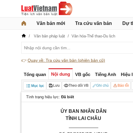
Văn bản mới
Tra cứu văn bản
Dự t
Văn bản pháp luật
Văn hóa-Thể thao-Du lịch
👉
Quay về: Tra cứu văn bản (phiên bản cũ)
Nội dung
Tổng quan
VB gốc
Tiếng Anh
Hiệu 
Lưu
Theo dõi VB
Ghi chú
Báo lỗi
Mục lục
Tình trạng hiệu lực:
Đã biết
ỦY BAN NHÂN DÂN
TỈNH LAI CHÂU
___________