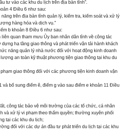
u tư vào các khu du lịch trên địa bàn tỉnh”.
hoản 4 Điều 6
như sau:
năng trên địa bàn tỉnh quản lý, kiểm tra, kiểm soát và xử lý
 lượng hàng hóa và dịch vụ.”
iểm b khoản 8 Điều 6
như sau:
an liên quan tham mưu Ủy ban nhân dân tỉnh về công tác
 dựng hạ tầng giao thông và phát triển vận tải hành khách
chức năng quản lý nhà nước đối với hoạt động kinh doanh
 lượng an toàn kỹ thuật phương tiện giao thông tại khu du
 vi phạm giao thông đối với các phương tiện kinh doanh vận
1
và bổ sung điểm ê, điểm g vào sau
điểm e khoản 11 Điều
đất, công tác bảo vệ môi trường của các tổ chức, cá nhân
lịch và xử lý vi phạm theo thẩm quyền; thường xuyên phối
g tại các khu du lịch;
ường đối với các dự án đầu tư phát triển du lịch tại các khu