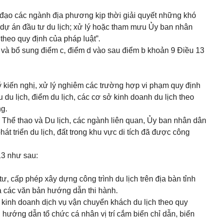
 đạo các ngành địa phương kịp thời giải quyết những khó
 dự án đầu tư du lịch; xử lý hoặc tham mưu Ủy ban nhân
theo quy định của pháp luật”.
và bổ sung điểm c, điểm d vào sau
điểm b khoản 9 Điều 13
lý kiến nghị, xử lý nghiêm các trường hợp vi phạm quy định
u du lịch, điểm du lịch, các cơ sở kinh doanh du lịch theo
ng.
, Thể thao và Du lịch, các ngành liên quan, Ủy ban nhân dân
t triển du lịch, đất trong khu vực di tích đã được công
13
như sau:
ư, cấp phép xây dựng công trình du lịch trên địa bàn tỉnh
à các văn bản hướng dẫn thi hành.
 kinh doanh dịch vụ vận chuyển khách du lịch theo quy
 hướng dẫn tổ chức cá nhân vị trí cắm biển chỉ dẫn, biển