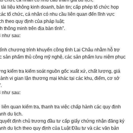
tài liệu không kinh doanh, bản tin; cấp phép tổ chức họp
các tổ chức, cá nhân có nhu cầu liên quan đến lĩnh vực
ịch theo quy định của pháp luật;
ch thông minh trên địa bàn tỉnh”.
3
như sau:
ỉnh chương trình khuyến công tỉnh Lai Châu nhằm hỗ trợ
các sản phẩm thủ công mỹ nghệ, các sản phẩm lưu niệm phục
ờng kiểm tra kiểm soát nguồn gốc xuất xứ, chất lượng, giá
ành vi gian lận thương mại khác tại các khu, điểm, cơ sở
.
3
như sau:
liên quan kiểm tra, thanh tra việc chấp hành các quy định
nh du lịch.
quyết định chủ trương đầu tư cấp giấy chứng nhận đăng ký
anh du lịch theo quy định của Luật Đầu tư và các văn bản