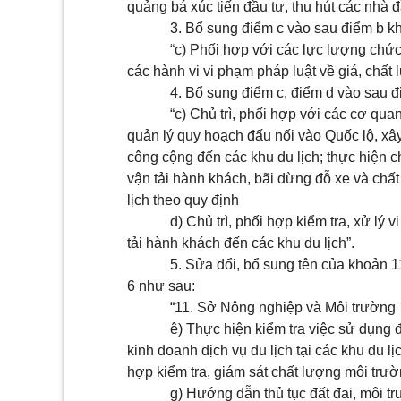
quảng bá xúc tiến đầu tư, thu hút các nhà đầ
3. Bổ sung điểm c vào sau
điểm b k
“c) Phối hợp với các lực lượng chức 
các hành vi vi phạm pháp luật về giá, chất
4. Bổ sung điểm c, điểm d vào sau
đ
“c) Chủ trì, phối hợp với các cơ qu
quản lý quy hoạch đấu nối vào Quốc lộ, xây
công cộng đến các khu du lịch; thực hiện 
vận tải hành khách, bãi dừng đỗ xe và chất
lịch theo quy định
d) Chủ trì, phối hợp kiểm tra, xử lý
tải hành khách đến các khu du lịch”.
5. Sửa đổi, bổ sung tên của
khoản 1
6
như sau:
“11. Sở Nông nghiệp và Môi trường
ê) Thực hiện kiểm tra việc sử dụng 
kinh doanh dịch vụ du lịch tại các khu du 
hợp kiểm tra, giám sát chất lượng môi trườn
g) Hướng dẫn thủ tục đất đai, môi tr