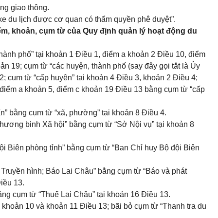
ng giao thông.
xe du lịch được cơ quan có thẩm quyền phê duyệt”.
iểm, khoản, cụm từ của Quy định quản lý hoạt động du
hành phố” tại
khoản 1 Điều 1, điểm a khoản 2 Điều 10, điểm
ản 19
;
cụm từ “các huyện, thành phố (say đây gọi tắt là Ủy
 2
;
cụm từ “cấp huyện” tại
khoản 4 Điều 3, khoản 2 Điều 4;
điểm a khoản 5, điểm c khoản 19 Điều 13
bằng cụm từ “cấp
rấn” bằng cụm từ “xã, phường” tại
khoản 8 Điều 4
.
hương binh Xã hội” bằng cụm từ “Sở Nội vụ” tại
khoản 8
ội Biên phòng tỉnh” bằng cụm từ “Ban Chỉ huy Bộ đội Biên
- Truyền hình; Báo Lai Châu” bằng cụm từ “Báo và phát
iều 13
.
bằng cụm từ “Thuế Lai Châu” tại
khoản 16 Điều 13
.
; khoản 10 và khoản 11 Điều 13
;
bãi bỏ cụm từ “Thanh tra du