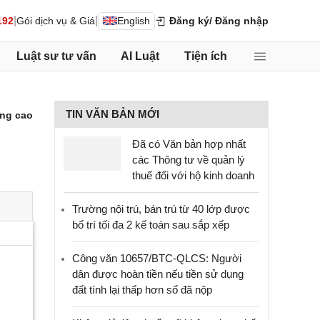
|
|
192
Gói dịch vụ & Giá
English
Đăng ký
/ Đăng nhập
Luật sư tư vấn
AI Luật
Tiện ích
TIN VĂN BẢN MỚI
ng cao
Đã có Văn bản hợp nhất
các Thông tư về quản lý
thuế đối với hộ kinh doanh
Trường nội trú, bán trú từ 40 lớp được
bố trí tối đa 2 kế toán sau sắp xếp
Công văn 10657/BTC-QLCS: Người
dân được hoàn tiền nếu tiền sử dụng
đất tính lại thấp hơn số đã nộp