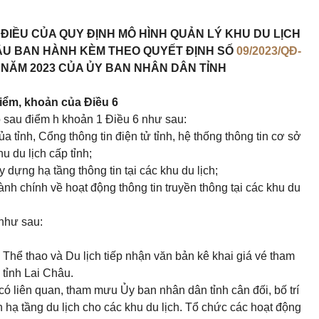
 ĐIỀU CỦA QUY ĐỊNH MÔ HÌNH QUẢN LÝ KHU DU LỊCH
HÂU BAN HÀNH KÈM THEO QUYẾT ĐỊNH SỐ
09/2023/QĐ-
 NĂM 2023 CỦA ỦY BAN NHÂN DÂN TỈNH
điểm, khoản của Điều 6
o sau
điểm h khoản 1 Điều 6
như sau:
 tỉnh, Cổng thông tin điện tử tỉnh, hệ thống thông tin cơ sở
u du lịch cấp tỉnh;
dựng hạ tầng thông tin tại các khu du lịch;
hành chính về hoạt động thông tin truyền thông tại các khu du
như sau:
 Thể thao và Du lịch tiếp nhận văn bản kê khai giá vé tham
n tỉnh Lai Châu.
có liên quan, tham mưu Ủy ban nhân dân tỉnh cân đối, bố trí
 hạ tầng du lịch cho các khu du lịch. Tổ chức các hoạt động