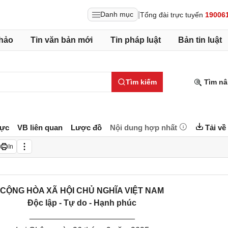
|
Danh mục
Tổng đài trực tuyến
19006
hảo
Tin văn bản mới
Tin pháp luật
Bản tin luật
Tìm kiếm
Tìm nâ
lực
VB liên quan
Lược đồ
Nội dung hợp nhất
Tải về
In
CỘNG HÒA XÃ HỘI CHỦ NGHĨA VIỆT NAM
Độc lập - Tự do - Hạnh phúc
_______________________