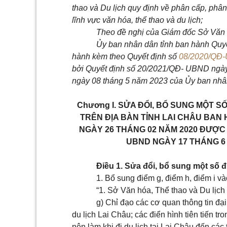
thao và Du lịch quy định về phân cấp, phâ
lĩnh vực văn hóa, thể thao và du lịch;
Theo đề nghị của Giám đốc Sở Văn h
Ủy ban nhân dân tỉnh ban hành Quyế
hành kèm theo Quyết định số
08/2020/QĐ
bởi Quyết định số 20/2021/QĐ- UBND ngày
ngày 08 tháng 5 năm 2023 của Ủy ban nhân
Chương I.
SỬA ĐỔI, BỔ SUNG MỘT S
TRÊN ĐỊA BÀN TỈNH LAI CHÂU BAN 
NGÀY 26 THÁNG 02 NĂM 2020 ĐƯỢC S
UBND NGÀY 17 THÁNG 6
Điều 1. Sửa đổi, bổ sung một số 
1. Bổ sung điểm g, điểm h, điểm i v
“1. Sở Văn hóa, Thể thao và Du lịch
g) Chỉ đạo các cơ quan thông tin đạ
du lịch Lai Châu; các điển hình tiên tiến t
nên làm khi đi du lịch tại Lai Châu đến các