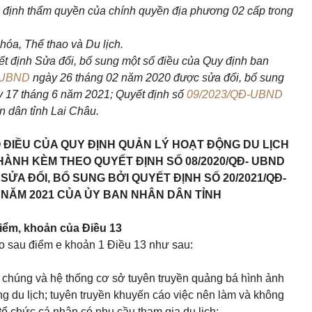
n định thẩm quyền của chính quyền địa phương 02 cấp trong
óa, Thể thao và Du lịch.
t định Sửa đổi, bổ sung một số điều của Quy định ban
-UBND
ngày 26 tháng 02 năm 2020 được sửa đổi, bổ sung
 17 tháng 6 năm 2021; Quyết định số
09/2023/QĐ-UBND
 dân tỉnh Lai Châu.
Ố ĐIỀU CỦA QUY ĐỊNH QUẢN LÝ HOẠT ĐỘNG DU LỊCH
HÀNH KÈM THEO QUYẾT ĐỊNH SỐ 08/2020/QĐ- UBND
ỬA ĐỔI, BỔ SUNG BỞI QUYẾT ĐỊNH SỐ 20/2021/QĐ-
 NĂM 2021 CỦA ỦY BAN NHÂN DÂN TỈNH
điểm, khoản của Điều 13
ào sau
điểm e khoản 1 Điều 13
như sau:
i chúng và hệ thống cơ sở tuyên truyền quảng bá hình ảnh
rong du lịch; tuyên truyền khuyến cáo việc nên làm và không
 tổ chức cá nhân có nhu cầu tham gia du lịch;