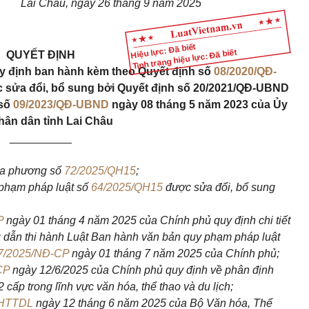
Lai Châu, ngày 26 tháng 9 năm 2025
Hiệu lực: Đã biết
Tình trạng hiệu lực: Đã biết
QUYẾT ĐỊNH
uy định ban hành kèm theo Quyết định số
08/2020/QĐ-
 sửa đổi, bổ sung bởi Quyết định số 20/2021/QĐ-UBND
 số
09/2023/QĐ-UBND
ngày 08 tháng 5 năm 2023 của Ủy
hân dân tỉnh Lai Châu
__________
ịa phương số
72/2025/QH15
;
phạm pháp luật số
64/2025/QH15
được sửa đổi, bổ sung
P
ngày 01 tháng 4 năm 2025 của Chính phủ quy định chi tiết
g dẫn thi hành Luật Ban hành văn bản quy phạm pháp luật
7/2025/NĐ-CP
ngày 01 tháng 7 năm 2025 của Chính phủ;
CP
ngày 12/6/2025 của Chính phủ quy định về phân định
ấp trong lĩnh vực văn hóa, thể thao và du lịch;
VHTTDL
ngày 12 tháng 6 năm 2025 của Bộ Văn hóa, Thể