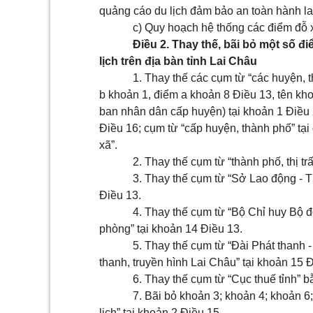
quảng cáo du lịch đảm bảo an toàn hành la
c) Quy hoạch hệ thống các điểm đỗ 
Điều 2. Thay thế, bãi bỏ một số đ
lịch trên địa bàn tỉnh Lai Châu
1. Thay thế các cụm từ “các huyện, t
b khoản 1, điểm a khoản 8 Điều 13
,
tên
kho
ban nhân dân cấp huyện) tại
khoản 1 Điều
Điều 16
;
cụm từ “cấp huyện, thành phố” tại
xã”.
2. Thay thế cụm từ “thành phố, thị t
3. Thay thế cụm từ “Sở Lao động - T
Điều 13
.
4. Thay thế cụm từ “Bộ Chỉ huy Bộ đ
phòng” tại
khoản 14 Điều 13
.
5. Thay thế cụm từ “Đài Phát thanh 
thanh, truyền hình Lai Châu” tại
khoản 15 Đ
6. Thay thế cụm từ “Cục thuế tỉnh” 
7. Bãi bỏ
khoản 3; khoản 4; khoản 6
lịch” tại
khoản 2 Điều 15
.