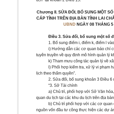
Chương II.
SỬA ĐỔI, BỔ SUNG MỘT SỐ
CẤP TỈNH TRÊN ĐỊA BÀN TỈNH LAI C
UBND
NGÀY 08 THÁNG 5
Điều 3. Sửa đổi, bổ sung một số 
1. Bổ sung điểm i, điểm k, điểm l và
i) Hướng dẫn các cơ quan báo chí của
tuyên truyền về quy định mô hình quản lý kh
k) Tham mưu công tác quản lý về xây 
l) Phối hợp kiểm tra, xử lý vi phạm 
lịch theo thẩm quyền”.
2. Sửa đổi, bổ sung
khoản 3 Điều 6
“3. Sở Tài chính
a) Chủ trì, phối hợp với Sở Văn hóa,
quan du lịch tại các khu du lịch trên địa bà
b) Chủ trì phối hợp với các cơ quan 
nguồn vốn đầu tư công thực hiện các dự án