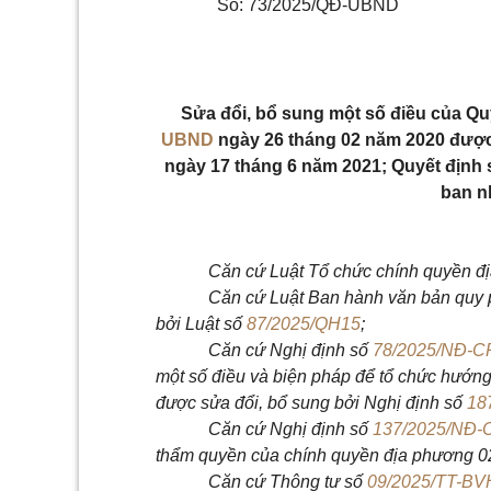
Số: 73/2025/QĐ-UBND
Sửa đổi, bổ sung một số điều của Q
UBND
ngày 26 tháng 02 năm 2020 được
ngày 17 tháng 6 năm 2021; Quyết định
ban n
Căn cứ Luật Tổ chức chính quyền đ
Căn cứ Luật Ban hành văn bản quy 
bởi Luật số
87/2025/QH15
;
Căn cứ Nghị định số
78/2025/NĐ-C
một số điều và biện pháp để tổ chức hướn
được sửa đổi, bổ sung bởi Nghị định số
18
Căn cứ Nghị định số
137/2025/NĐ-
thẩm quyền của chính quyền địa phương 02 c
Căn cứ Thông tư số
09/2025/TT-B