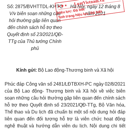
Số: 2875/BVHTTDL-KHTC
Hà Nội, ngày 12 tháng 8
Hiệu lực: Đã biết
Tình trạng hiệu lực: Đã biết
V/v biên soạn những câu
năm 2021
hỏi thường gặp liên quan
đến chính sách hỗ trợ theo
Quyết định số 23/2021/QĐ-
TTg của Thủ tướng Chính
phủ
Kính gửi:
Bộ Lao động-Thương binh và Xã hội
Phúc đáp Công văn số 2481/LĐTBXH-PC ngày 02/8/2021
của Bộ Lao động- Thương binh và Xã hội về việc biên
soạn những câu hỏi thường gặp liên quan đến chính sách
hỗ trợ theo Quyết định số 23/2021/QĐ-TTg, Bộ Văn hóa,
Thể thao và Du lịch đã chuẩn bị một số nội dung hỏi đáp
liên quan đến đối tượng hỗ trợ là viên chức hoạt động
nghệ thuật và hướng dẫn viên du lịch. Nội dung chi tiết