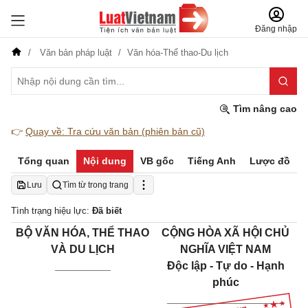
Đăng nhập
Văn bản pháp luật
Văn hóa-Thể thao-Du lịch
Tìm nâng cao
👉
Quay về: Tra cứu văn bản (phiên bản cũ)
Tổng quan
Nội dung
VB gốc
Tiếng Anh
Lược đồ
Lưu
Tìm từ trong trang
Tình trạng hiệu lực:
Đã biết
BỘ VĂN HÓA, THỂ THAO
CỘNG HÒA XÃ HỘI CHỦ
VÀ DU LỊCH
NGHĨA VIỆT NAM
_________
Độc lập - Tự do - Hạnh
phúc
___________________