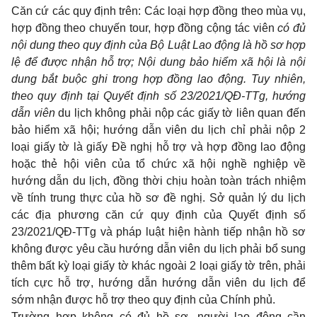
Căn cứ các quy định trên: Các loại hợp đồng theo mùa vụ,
hợp đồng theo chuyến tour, hợp đồng cộng tác viên
có đủ
nội dung theo quy định của Bộ Luật Lao động là hồ sơ hợp
lệ để được nhận hỗ trợ; Nội dung bảo hiểm xã hội là nội
dung bắt buộc ghi trong hợp đồng lao động. Tuy nhiên,
theo quy định tại Quyết định số 23/2021/QĐ-TTg, hướng
dẫn viên
du lịch không phải nộp các giấy tờ liên quan đến
bảo hiểm xã hội; hướng dẫn viên du lịch chỉ phải nộp 2
loại giấy tờ là giấy Đề nghị hỗ trợ và hợp đồng lao động
hoặc thẻ hội viên của tổ chức xã hội nghề nghiệp về
hướng dẫn du lịch, đồng thời chịu hoàn toàn trách nhiệm
về tính trung thực của hồ sơ đề nghị. Sở quản lý du lịch
các địa phương căn cứ quy định của Quyết định số
23/2021/QĐ-TTg và pháp luật hiện hành tiếp nhận hồ sơ
không được yêu cầu hướng dẫn viên du lịch phải bổ sung
thêm bất kỳ loại giấy tờ khác ngoài 2 loại giấy tờ trên, phải
tích cực hỗ trợ, hướng dẫn hướng dẫn viên du lịch để
sớm nhận được hỗ trợ theo quy định của Chính phủ.
Trường hợp không có đủ hồ sơ, người lao động cần