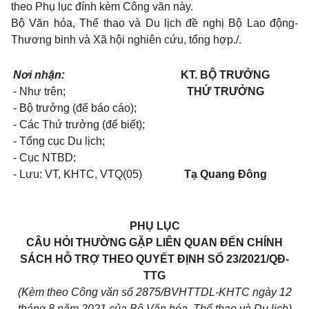
theo Phụ lục đính kèm Công văn này.
Bộ Văn hóa, Thể thao và Du lịch đề nghị Bộ Lao động-
Thương binh và Xã hội nghiên cứu, tổng hợp./.
Nơi nhận:
KT. BỘ TRƯỞNG
- Như trên;
THỨ TRƯỞNG
- Bộ trưởng (để báo cáo);
- Các Thứ trưởng (để biết);
- Tổng cục Du lịch;
- Cục NTBD;
- Lưu: VT, KHTC, VTQ(05)
Tạ Quang Đông
PHỤ LỤC
CÂU HỎI THƯỜNG GẶP LIÊN QUAN ĐẾN CHÍNH
SÁCH HỖ TRỢ THEO QUYẾT ĐỊNH SỐ 23/2021/QĐ-
TTG
(Kèm theo Công văn số 2875/BVHTTDL-KHTC ngày 12
tháng 8 năm 2021 của Bộ Văn hóa, Thể thao và Du lịch)