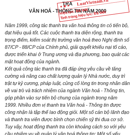
TRA
Hiệu lực: Đã biết
VĂN HOÁ - THÔNG TIN NĂM 2000
Tình trạng hiệu lực: Đã biết
Năm 1999, công tác thanh tra văn hoá thông tin có tiến bộ,
đạt hiệu quả tốt. Các cuộc thanh tra diện rộng, thanh tra
trọng điểm, kiểm soát thị trường văn hoá theo Nghị định số
87/CP - 88/CP của Chính phủ, giải quyết khiếu nại tố cáo,
được triển khai ở Trung ương và địa phương, bao quát các
mặt hoạt động của ngành.
Kết quả công tác thanh tra đã đáp ứng yêu cầu về tăng
cường và nâng cao chất lượng quản lý Nhà nước, duy trì
trật tự kỷ cương, pháp luật, củng cố lòng tin trong nhân dân
về vai trò và trách nhiệm của ngành Văn hoá - Thông tin,
góp phần vào sự tiến bộ chung của ngành trong năm
1999. Nhiều đơn vị thanh tra Văn hoá - Thông tin được
công nhận là tập thể lao động giỏi. Một số cán bộ lãnh đạo
và thanh tra viên được bình chọn chiến sỹ thi đua cơ sở.
Tuy vậy, hoạt động thanh tra còn khoảng cách so với yêu
cầu nhiệm vụ về quản lý văn hoá thông tin: Một số yếu