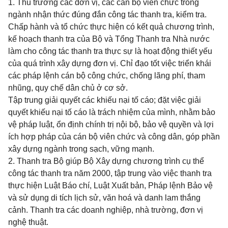
1. Thủ trưởng các đơn vị, các cán bộ viên chức trong
ngành nhận thức đúng đắn công tác thanh tra, kiểm tra.
Chấp hành và tổ chức thực hiện có kết quả chương trình,
kế hoạch thanh tra của Bộ và Tổng Thanh tra Nhà nước
làm cho công tác thanh tra thực sự là hoạt động thiết yếu
của quá trình xây dựng đơn vị. Chỉ đạo tốt việc triển khái
các pháp lệnh cán bộ công chức, chống lãng phí, tham
nhũng, quy chế dân chủ ở cơ sở.
Tập trung giải quyết các khiếu nại tố cáo; đặt việc giải
quyết khiếu nại tố cáo là trách nhiệm của mình, nhằm bảo
vệ pháp luật, ổn định chính trị nội bộ, bảo vệ quyền và lợi
ích hợp pháp của cán bộ viên chức và công dân, góp phần
xây dựng ngành trong sạch, vững mạnh.
2. Thanh tra Bộ giúp Bộ Xây dựng chương trình cụ thể
công tác thanh tra năm 2000, tập trung vào việc thanh tra
thực hiện Luật Báo chí, Luật Xuất bản, Pháp lệnh Bảo vệ
và sử dụng di tích lịch sử, văn hoá và danh lam thắng
cảnh. Thanh tra các doanh nghiệp, nhà trường, đơn vị
nghệ thuật.