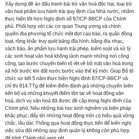
Xây dựng đề án đấu tranh bài trừ văn hoá độc hại, loại trừ
văn hoá phẩm lưu hành trái quy định của Nhà nước, nhằm
thực hiện tốt hơn Nghị định số 87/CP-88/CP của Chính
phủ. Phối hợp với các cơ quan Trung ương và chính
quyền địa phương tổ chức một đợt cao trào, ra quân đồng
loạt, rộng khắc truy quét băng đĩa hình, bằng đia nhạc,
sách báo, ấn phẩm lưu hành trái phép, kiểm soát và xử lý
các sinh hoạt văn hoá không lành mạnh những nơi công
cộng, tạo bước chuyển biến rõ rệt về bộ mặt văn hoá trong
xã hội trước khi đất nước bước vào thế kỷ mới. Giúp Bộ tổ
chức sơ kết 5 năm thực hiện Nghị định 87/CP-88/CP và
chỉ thị 814.TTg để kiểm điểm đánh giá những chuyển biến
tiến bộ và những khuyết điểm tồn tại về hoạt động văn
hoá, dịch vụ văn hoá đã được đề cập trong Nghị định của
Chính phủ. Nêu những bài học kinh nghiệm và biện pháp
khắc phục; đẩy tới những hoạt động mới có hiệu quả vững
chắc, lâu dài. Thông qua hoạt động thực tiến để kiến nghị
việc sửa đổi những quy định quản lý không còn phù hợp
để trình Chính phủ xem xét.