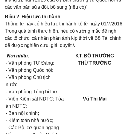
các văn bản sửa đổi, bổ sung (nếu có)”.
Điều 2. Hiệu lực thi hành
Thông tư này có hiệu lực thi hành kể từ ngày 01/7/2016.
Trong quá trình thực hiện, nếu có vướng mắc đề nghị
các tổ chức, cá nhân phản ánh kịp thời về Bộ Tài chính
để được nghiên cứu, giải quyết./.
Nơi nhận:
KT. BỘ TRƯỞNG
- Văn phòng TƯ Đảng;
THỨ TRƯỞNG
- Văn phòng Quốc hội;
- Văn phòng Chủ tịch
nước;
- Văn phòng Tổng bí thư;
- Viện Kiểm sát NDTC; Tòa
Vũ Thị Mai
án NDTC;
- Ban nội chính;
- Kiểm toán nhà nước;
- Các Bộ, cơ quan ngang