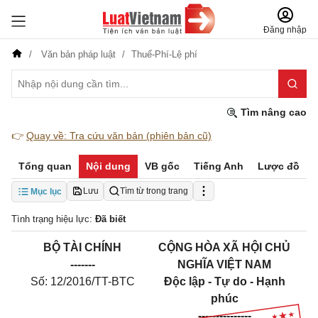
Đăng nhập
Văn bản pháp luật
Thuế-Phí-Lệ phí
Tìm nâng cao
👉
Quay về: Tra cứu văn bản (phiên bản cũ)
Tổng quan
Nội dung
VB gốc
Tiếng Anh
Lược đồ
Lưu
Tìm từ trong trang
Mục lục
Tình trạng hiệu lực:
Đã biết
B
Ộ
TÀI CHÍNH
CỘNG HÒA XÃ HỘI CHỦ
-------
NGHĨA VIỆT NAM
Số: 12/2016/TT-BTC
Độc lập - Tự do - Hạnh
phúc
---------------