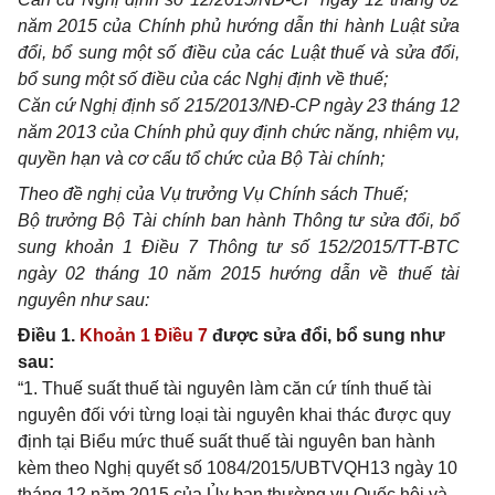
năm 2015 của Chính phủ hướng d
ẫ
n thi hành Luật sửa
đ
ổ
i, bổ sung một s
ố
đi
ề
u của các Luật thuế và sửa đ
ổ
i,
b
ổ
sung một s
ố
điều của các Nghị định về thuế;
Căn cứ Nghị định số 215/2013/NĐ-CP ngày 23 tháng 12
năm 2013 của Chính phủ quy định chức năng, nhiệm vụ,
quyền hạn và cơ cấu tổ chức của Bộ Tài chính;
Theo đề nghị của Vụ trưởng Vụ Ch
í
nh sách Thuế;
Bộ trưởng Bộ Tài chính ban hành Thông tư sửa đ
ổ
i, b
ổ
sung khoản
1
Điều 7 Thông tư s
ố
152/2015/TT-BTC
ngày 02 tháng 10 năm 2015 hướng dẫn về thuế tài
nguyên như sau:
Điều 1.
Khoản 1 Điều 7
được sửa đổi, bổ sung như
sau:
“1. Thuế suất thuế tài nguyên làm căn cứ tính thuế tài
nguyên đối với từng loại tài nguyên khai thác được quy
định tại Biểu mức thuế suất thuế tài nguyên ban hành
kèm theo Nghị quyết số 1084/2015/UBTVQH13 ngày 10
tháng 12 năm 2015 của Ủy ban thường vụ Quốc hội và