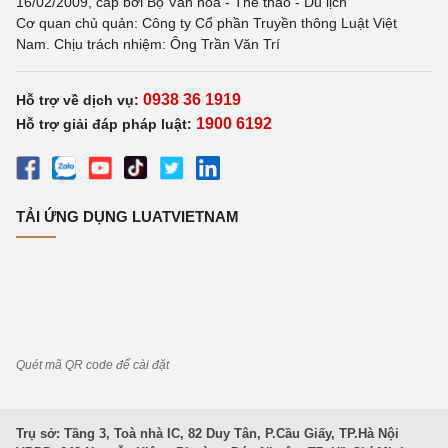
16/02/2009, cấp bởi Bộ Văn hoá - Thể thao - Du lịch
Cơ quan chủ quản: Công ty Cổ phần Truyền thông Luật Việt
Nam. Chịu trách nhiệm: Ông Trần Văn Trí
0938 36 1919
Hỗ trợ về dịch vụ:
1900 6192
Hỗ trợ giải đáp pháp luật:
TẢI ỨNG DỤNG LUATVIETNAM
Quét mã QR code để cài đặt
Trụ sở: Tầng 3, Toà nhà IC, 82 Duy Tân, P.Cầu Giấy, TP.Hà Nội