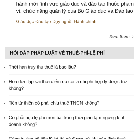
hành mới lĩnh vực giáo dục và đào tạo thuộc phạm
vi, chức năng quản lý của Bộ Giáo dục và Đào tạo
Giáo dục-Đào tạo-Dạy nghề
,
Hành chính
Xem thêm
HỎI ĐÁP PHÁP LUẬT VỀ THUẾ-PHÍ-LỆ PHÍ
Thời hạn truy thu thuế là bao lâu?
Hóa đơn lập sai thời điểm có coi là chi phí hợp lý được trừ
không?
Tiền từ thiện có phải chịu thuế TNCN không?
Có phải nộp lệ phí môn bài trong thời gian tạm ngừng kinh
doanh không?
Công ty ủng hộ tiền lũ lụt thì có được trừ khi xác định thuế