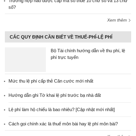
Trường hợp nào được cấp mã số thuế 10 chữ số và 13 chữ
số?
Xem thêm
CÁC QUY ĐỊNH CẦN BIẾT VỀ THUẾ-PHÍ-LỆ PHÍ
Bộ Tài chính hướng dẫn về thu phí, lệ
phí trực tuyến
Mức thu lệ phí cấp thẻ Căn cước mới nhất
Hướng dẫn ghi Tờ khai lệ phí trước bạ nhà đất
Lệ phí làm hộ chiếu là bao nhiêu? [Cập nhật mới nhất]
Cách gọi chính xác là thuế môn bài hay lệ phí môn bài?