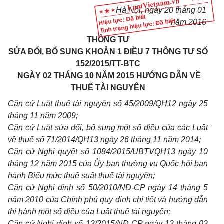
Hà Nội, ngày 20 tháng 01
Hiệu lực: Đã biết
Tình trạng hiệu lực: Đã biết
năm 2016
THÔNG TƯ
SỬA ĐỔI, BỔ SUNG KHOẢN 1 ĐIỀU 7 THÔNG TƯ SỐ
152/2015/TT-BTC
NGÀY 02 THÁNG 10 NĂM 2015 HƯỚNG DẪN VỀ
THUẾ TÀI NGUYÊN
Căn cứ Luật thuế tài nguyên số 45/2009/QH12 ngày 25
tháng 11 năm 2009;
Căn cứ Luật sửa đổi, bổ sung một s
ố
điều của các Luật
về thuế số 71/2014/QH13 ngày 26 tháng 11 năm 2014;
Căn cứ Nghị quyết số 1084/2015/UBTVQH13 ngày 10
tháng 12 năm 2015 của
Ủy
ban thường vụ Quốc hội ban
hành Bi
ể
u mức thuế s
uấ
t thu
ế
tài nguyên;
Căn cứ Nghị định số 50/2010/NĐ-CP ngày 14 tháng 5
năm 2010 của Chính phủ quy định chi tiết và hướng dẫn
thi hành một s
ố
điều của Luật thuế tài nguyên;
Căn cứ Nghị định số 12/2015/NĐ-CP ngày 12 tháng 02