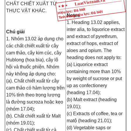
CHẤT CHIẾT XUẤT TỪ
Hiệu lực: Đã biết
THỰC VẬT KHÁC.
Tình trạng hiệu lực: Đã biết
Notes
1. Heading 13.02 applies,
inter alia, to liquorice extract
Chú giải
and extract of pyrethrum,
1. Nhóm 13.02 áp dụng cho
extract of hops, extract of
các chất chiết xuất từ cây
aloes and opium. The
cam thảo, cây kim cúc, cây
heading does not apply to:
Hublong (hoa bia), cây lô
(a) Liquorice extract
hội và thuốc phiện. Nhóm
containing more than 10%
này không áp dụng cho:
by weight of sucrose or put
(a). Chất chiết xuất từ cây
up as confectionery
cam thảo có hàm lượng trên
(heading 17.04);
10% tính theo trọng lượng
(b) Malt extract (heading
là đường sucroza hoặc kẹo
19.01);
(nhóm 17.04);
(c) Extracts of coffee, tea or
(b). Chất chiết xuất từ Malt
matộ (heading 21.01);
(nhóm 19.01);
(d) Vegetable saps or
(c). Chất chiết xuất từ cà