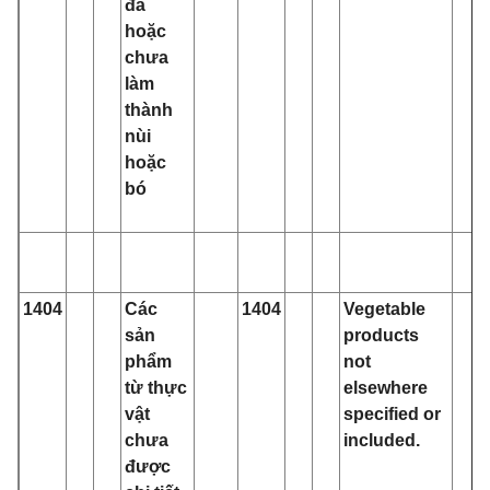
đã
hoặc
chưa
làm
thành
nùi
hoặc
bó
1404
Các
1404
Vegetable
sản
products
phẩm
not
từ thực
elsewhere
vật
specified or
chưa
included.
được