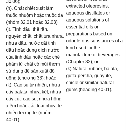
30.06);
extracted oleoresins,
(h). Chất chiết xuất làm
aqueous distillates or
thuốc nhuộm hoặc thuộc da
aqueous solutions of
(nhóm 32.01 hoặc 32.03);
essential oils or
(i). Tinh dầu, thể rắn,
preparations based on
nguyên chất, chất tựa nhựa,
odoriferous substances of a
nhựa dầu, nước cất tinh
kind used for the
dầu hoặc dung dịch nước
manufacture of beverages
của tinh dầu hoặc các chế
(Chapter 33); or
phẩm từ chất có mùi thơm
(k) Natural rubber, balata,
sử dụng để sản xuất đồ
gutta‑percha, guayule,
uống (chương 33); họăc
chicle or similar natural
(k). Cao su tự nhiên, nhựa
gums (heading 40.01).
cây balata, nhựa két, nhựa
cây cúc cao su, nhựa hồng
xiêm hoặc các loại nhựa tự
nhiên tương tự (nhóm
40.01).