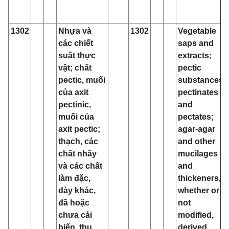
1302
Nhựa và
1302
Vegetable
các chiết
saps and
suất thực
extracts;
vật; chất
pectic
pectic, muối
substances,
của axit
pectinates
pectinic,
and
muối của
pectates;
axit pectic;
agar‑agar
thạch, các
and other
chất nhầy
mucilages
và các chất
and
làm đặc,
thickeners,
dày khác,
whether or
đã hoặc
not
chưa cải
modified,
biến, thu
derived