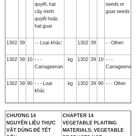
quyết, hạt
seeds or
cây minh
guar seeds
quyết hoặc
hạt guar
1302
39
- - Loại khác:
1302
39
- - Other:
1302
39
10
- - -
kg
1302
39
10
- - -
Carrageenan
Carrageenan
1302
39
90
- - - Loại
kg
1302
39
90
- - - Other
khác
CHƯƠNG 14
CHAPTER 14
NGUYÊN LIỆU THỰC
VEGETABLE PLAITING
VẬT DÙNG ĐỂ TẾT
MATERIALS; VEGETABLE