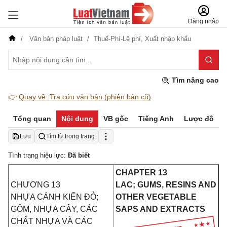
Đăng nhập
Văn bản pháp luật
Thuế-Phí-Lệ phí,
Xuất nhập khẩu
Tìm nâng cao
👉
Quay về: Tra cứu văn bản (phiên bản cũ)
Tổng quan
Nội dung
VB gốc
Tiếng Anh
Lược đồ
Lưu
Tìm từ trong trang
Tình trạng hiệu lực:
Đã biết
CHAPTER 13
CHƯƠNG 13
LAC; GUMS, RESINS AND
NHỰA CÁNH KIẾN ĐỎ;
OTHER VEGETABLE
GÔM, NHỰA CÂY, CÁC
SAPS AND EXTRACTS
CHẤT NHỰA VÀ CÁC