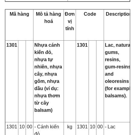
Mã hàng
Mô tả hàng
Đơn
Code
Description
hoá
vị
tính
1301
Nhựa cánh
1301
Lac, natural
kiến đỏ,
gums,
nhựa tự
resins,
nhiên, nhựa
gum‑resins
cây, nhựa
and
gôm, nhựa
oleoresins
dầu (ví dụ:
(for example
nhựa thơm
balsams).
từ cây
balsam)
1301
10
00
- Cánh kiến
kg
1301
10
00
- Lac
đỏ