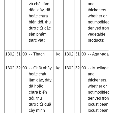
và chất làm
and
đặc, dày, đã
thickeners,
hoặc chưa
whether or
biến đổi, thu
not modified,
được từ các
derived from
sản phẩm
vegetable
thực vật :
products:
1302
31
00
- - Thạch
kg
1302
31
00
- - Agar‑agar
1302
32
00
- - Chất nhầy
kg
1302
32
00
- - Mucilages
hoặc chất
and
làm đặc, dày,
thickeners,
đã hoặc
whether or
chưa biến
not modified,
đổi, thu
derived from
được từ quả
locust beans,
cây minh
locust bean