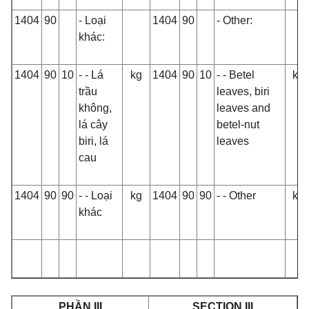
1404
90
- Loại
1404
90
- Other:
khác:
1404
90
10
- - Lá
kg
1404
90
10
- - Betel
kg
trầu
leaves, biri
không,
leaves and
lá cây
betel-nut
biri, lá
leaves
cau
1404
90
90
- - Loại
kg
1404
90
90
- - Other
kg
khác
PHẦN III
SECTION III