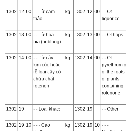
1302
12
00
- - Từ cam
kg
1302
12
00
- - Of
thảo
liquorice
1302
13
00
- - Từ hoa
kg
1302
13
00
- - Of hops
bia (hublong)
1302
14
00
- - Từ cây
kg
1302
14
00
- - Of
kim cúc hoặc
pyrethrum or
rễ loại cây có
of the roots
chứa chất
of plants
rotenon
containing
rotenone
1302
19
- - Loại khác:
1302
19
- - Other:
1302
19
10
- - - Cao
kg
1302
19
10
- - -