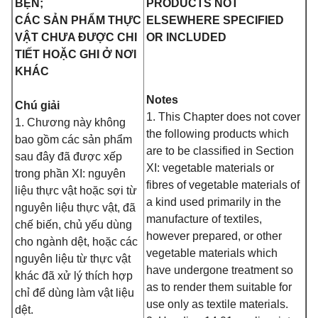
BỆN;
PRODUCTS NOT
CÁC SẢN PHẨM THỰC
ELSEWHERE SPECIFIED
VẬT CHƯA ĐƯỢC CHI
OR INCLUDED
TIẾT HOẶC GHI Ở NƠI
KHÁC
Notes
Chú giải
1. This Chapter does not cover
1. Chương này không
the following products which
bao gồm các sản phẩm
are to be classified in Section
sau đây đã được xếp
XI: vegetable materials or
trong phần XI: nguyên
fibres of vegetable materials of
liệu thực vật hoặc sợi từ
a kind used primarily in the
nguyên liệu thực vật, đã
manufacture of textiles,
chế biến, chủ yếu dùng
however prepared, or other
cho ngành dệt, hoặc các
vegetable materials which
nguyên liệu từ thực vật
have undergone treatment so
khác đã xử lý thích hợp
as to render them suitable for
chỉ để dùng làm vật liệu
use only as textile materials.
dệt.