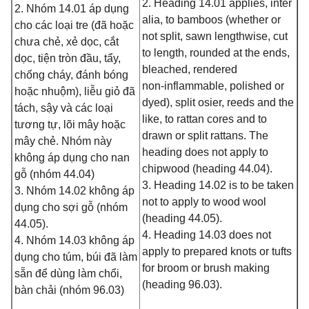
2. Heading 14.01 applies, inter
2. Nhóm 14.01 áp dụng
alia, to bamboos (whether or
cho các loại tre (đã hoặc
not split, sawn lengthwise, cut
chưa chẻ, xẻ dọc, cắt
to length, rounded at the ends,
dọc, tiện tròn đầu, tẩy,
bleached, rendered
chống cháy, đánh bóng
non‑inflammable, polished or
hoặc nhuộm), liễu giỏ đã
dyed), split osier, reeds and the
tách, sậy và các loại
like, to rattan cores and to
tương tự, lõi mây hoặc
drawn or split rattans. The
mây chẻ. Nhóm này
heading does not apply to
không áp dụng cho nan
chipwood (heading 44.04).
gỗ (nhóm 44.04)
3. Heading 14.02 is to be taken
3. Nhóm 14.02 không áp
not to apply to wood wool
dụng cho sợi gỗ (nhóm
(heading 44.05).
44.05).
4. Heading 14.03 does not
4. Nhóm 14.03 không áp
apply to prepared knots or tufts
dụng cho túm, búi đã làm
for broom or brush making
sẵn để dùng làm chổi,
(heading 96.03).
bàn chải (nhóm 96.03)