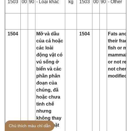
1503
00
90
- Loại khác
kg
1503
00
90
- Other
1504
Mỡ và dầu
1504
Fats and o
của cá hoặc
their fract
các loài
fish or ma
động vật có
mammals,
vú sống ở
or not ref
biển và các
not chemic
phần phân
modified.
đoạn của
chúng, đã
hoặc chưa
tinh chế
nhưng
không thay
đổi về mặt
Chú thích màu chỉ dẫn