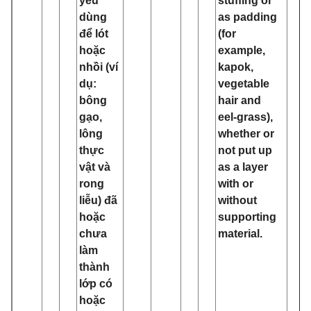
yếu
stuffing or
dùng
as padding
để lót
(for
hoặc
example,
nhồi (ví
kapok,
dụ:
vegetable
bông
hair and
gạo,
eel‑grass),
lông
whether or
thực
not put up
vật và
as a layer
rong
with or
liễu) đã
without
hoặc
supporting
chưa
material.
làm
thành
lớp có
hoặc