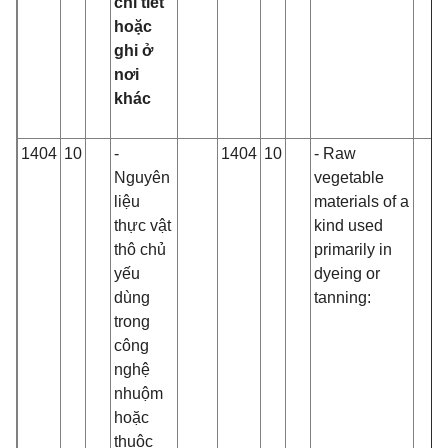
chi tiết
hoặc
ghi ở
nơi
khác
1404
10
-
1404
10
- Raw
Nguyên
vegetable
liệu
materials of a
thực vật
kind used
thô chủ
primarily in
yếu
dyeing or
dùng
tanning:
trong
công
nghệ
nhuộm
hoặc
thuộc