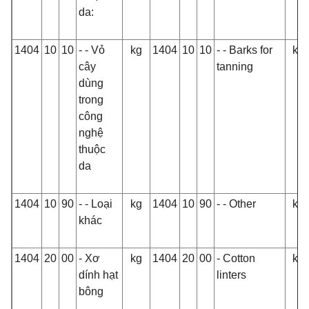
da:
1404
10
10
- - Vỏ
kg
1404
10
10
- - Barks for
kg
cây
tanning
dùng
trong
công
nghệ
thuộc
da
1404
10
90
- - Loại
kg
1404
10
90
- - Other
kg
khác
1404
20
00
- Xơ
kg
1404
20
00
- Cotton
kg
dính hạt
linters
bông