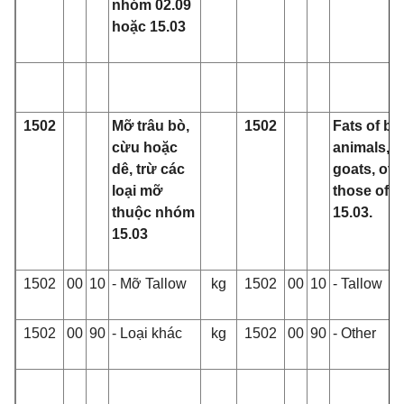
nhóm 02.09
hoặc 15.03
1502
Mỡ trâu bò,
1502
Fats of bo
cừu hoặc
animals, s
dê, trừ các
goats, oth
loại mỡ
those of 
thuộc nhóm
15.03.
15.03
1502
00
10
- Mỡ Tallow
kg
1502
00
10
- Tallow
1502
00
90
- Loại khác
kg
1502
00
90
- Other