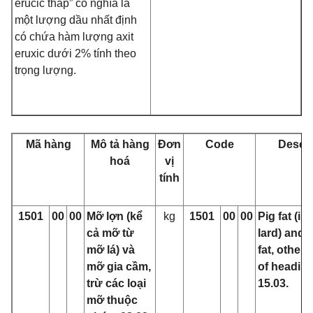
erucic thấp” có nghĩa là
một lượng dầu nhất định
có chứa hàm lượng axit
eruxic dưới 2% tính theo
trọng lượng.
Mã hàng
Mô tả hàng
Đơn
Code
Descri
hoá
vị
tính
1501
00
00
Mỡ lợn (kể
kg
1501
00
00
Pig fat (in
cả mỡ từ
lard) and 
mỡ lá) và
fat, other 
mỡ gia cầm,
of heading
trừ các loại
15.03.
mỡ thuộc