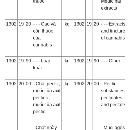
thuốc
Medicinal
extracts
1302
19
20
- - - Cao và
kg
1302
19
20
- - - Extracts
cồn thuốc
and tinctures
của
of cannabis
cannabis
1302
19
90
- - - Loại
kg
1302
19
90
- - - Other
khác
1302
20
00
- Chất pectic,
kg
1302
20
00
- Pectic
muối của axit
substances,
pectinic,
pectinates
muối của axit
and pectates
pectic
- Chất nhầy
‑ Mucilages