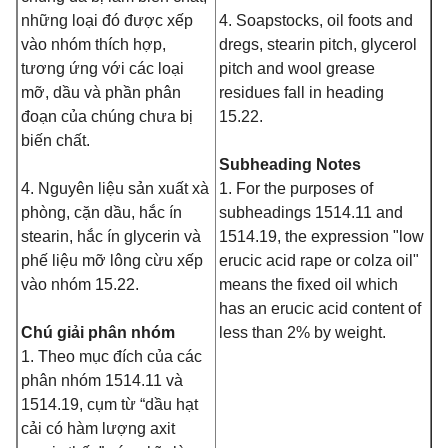
những loại đó được xếp
4. Soapstocks, oil foots and
vào nhóm thích hợp,
dregs, stearin pitch, glycerol
tương ứng với các loại
pitch and wool grease
mỡ, dầu và phần phân
residues fall in heading
đoạn của chúng chưa bị
15.22.
biến chất.
Subheading Notes
4. Nguyên liệu sản xuất xà
1. For the purposes of
phòng, cặn dầu, hắc ín
subheadings 1514.11 and
stearin, hắc ín glycerin và
1514.19, the expression "low
phế liệu mỡ lông cừu xếp
erucic acid rape or colza oil"
vào nhóm 15.22.
means the fixed oil which
has an erucic acid content of
Chú giải phân nhóm
less than 2% by weight.
1. Theo mục đích của các
phân nhóm 1514.11 và
1514.19, cụm từ “dầu hạt
cải có hàm lượng axit