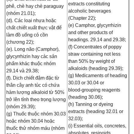
extracts constituting
phê, chè hay chè paraguay
alcoholic beverages
(nhóm 21.01);
(Chapter 22);
(d). Các loại nhựa hoặc
(e) Camphor, glycyrrhizin
chất chiết xuất thực vật để
and other products of
làm đồ uống có cồn
headings. 29.14 and 29.38;
(chương 22);
(f) Concentrates of poppy
(e). Long não (Camphor),
straw containing not less
glycyrrhizin hay các sản
than 50% by weight of
phẩm khác thuộc nhóm
alkaloids (heading 29.39);
29.14 và 29.38;
(g) Medicaments of heading
(f). Dịch chiết đậm đặc từ
30.03 or 30.04 or
thân cây anh túc có chứa
blood‑grouping reagents
hàm lượng alkaloid từ 50%
(heading 30.06);
trở lên tính theo trọng lượng
(h) Tanning or dyeing
(nhóm 29.39);
extracts (heading 32.01 or
(g) Thuốc thuộc nhóm 30.03
32.03);
hoặc nhóm 30.04 hoặc
(i) Essential oils, concretes,
thuốc thử nhóm máu (nhóm
absolutes, resinoids,