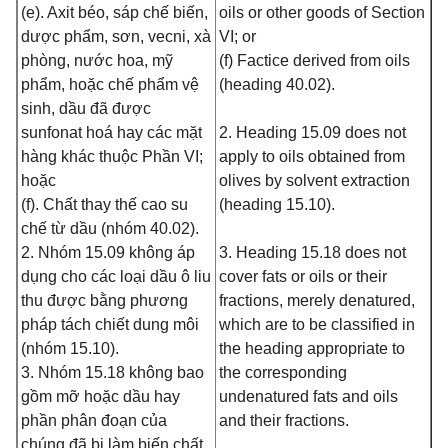
(e). Axit béo, sáp chế biến,
oils or other goods of Section
dược phẩm, sơn, vecni, xà
VI; or
phòng, nước hoa, mỹ
(f) Factice derived from oils
phẩm, hoặc chế phẩm vệ
(heading 40.02).
sinh, dầu đã được
sunfonat hoá hay các mặt
2. Heading 15.09 does not
hàng khác thuộc Phần VI;
apply to oils obtained from
hoặc
olives by solvent extraction
(f). Chất thay thế cao su
(heading 15.10).
chế từ dầu (nhóm 40.02).
2. Nhóm 15.09 không áp
3. Heading 15.18 does not
dụng cho các loại dầu ô liu
cover fats or oils or their
thu được bằng phương
fractions, merely denatured,
pháp tách chiết dung môi
which are to be classified in
(nhóm 15.10).
the heading appropriate to
3. Nhóm 15.18 không bao
the corresponding
gồm mỡ hoặc dầu hay
undenatured fats and oils
phần phân đoạn của
and their fractions.
chúng đã bị làm biến chất,