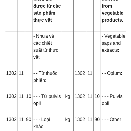
được từ các
from
sản phẩm
vegetable
thực vật
products.
- Nhựa và
‑ Vegetable
các chiết
saps and
suất từ thực
extracts:
vật:
1302
11
- - Từ thuốc
1302
11
- - Opium:
phiện:
1302
11
10
- - - Từ pulvis
kg
1302
11
10
- - - Pulvis
opii
opii
1302
11
90
- - - Loại
kg
1302
11
90
- - - Other
khác