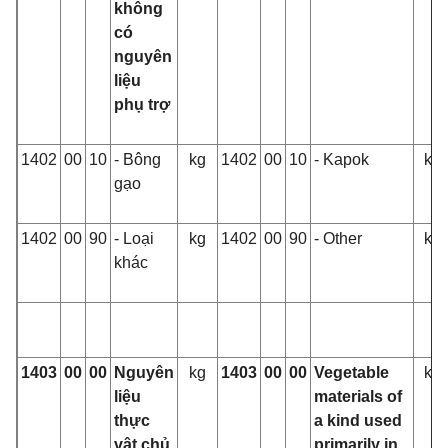
không
có
nguyên
liệu
phụ trợ
1402
00
10
- Bông
kg
1402
00
10
- Kapok
kg
gạo
1402
00
90
- Loại
kg
1402
00
90
- Other
kg
khác
1403
00
00
Nguyên
kg
1403
00
00
Vegetable
kg
liệu
materials of
thực
a kind used
vật chủ
primarily in