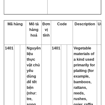
Mã hàng
Mô tả
Đơn
Code
Description
Unit
hàng
vị
hoá
tính
1401
Nguyên
1401
Vegetable
liệu
materials of
thực
a kind used
vật chủ
primarily for
yếu
plaiting (for
dùng
example,
để tết
bamboos,
bện
rattans,
(như:
reeds,
tre,
rushes,
song,
osier, raffia,