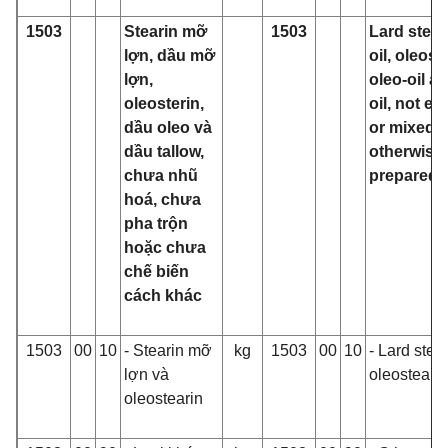
1503
Stearin mỡ
1503
Lard steari
lợn, dầu mỡ
oil, oleost
lợn,
oleo‑oil a
oleosterin,
oil, not em
dầu oleo và
or mixed o
dầu tallow,
otherwise
chưa nhũ
prepared.
hoá, chưa
pha trộn
hoặc chưa
chế biến
cách khác
1503
00
10
- Stearin mỡ
kg
1503
00
10
- Lard stea
lợn và
oleostearin
oleostearin