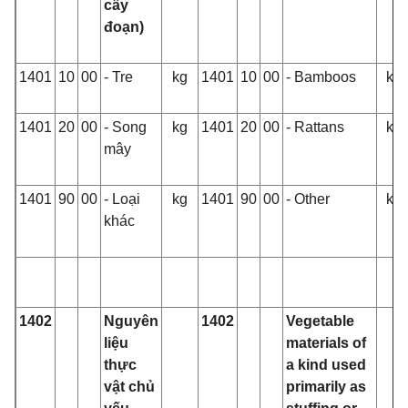
cây
đoạn)
1401
10
00
- Tre
kg
1401
10
00
- Bamboos
kg
1401
20
00
- Song
kg
1401
20
00
- Rattans
kg
mây
1401
90
00
- Loại
kg
1401
90
00
- Other
kg
khác
1402
Nguyên
1402
Vegetable
liệu
materials of
thực
a kind used
vật chủ
primarily as