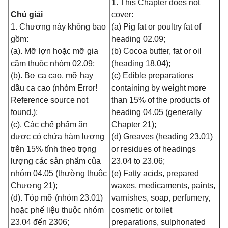
1. This Chapter does not
Chú giải
cover:
1. Chương này không bao
(a) Pig fat or poultry fat of
gồm:
heading 02.09;
(a). Mỡ lợn hoặc mỡ gia
(b) Cocoa butter, fat or oil
cầm thuộc nhóm 02.09;
(heading 18.04);
(b). Bơ ca cao, mỡ hay
(c) Edible preparations
dầu ca cao (nhóm Error!
containing by weight more
Reference source not
than 15% of the products of
found.);
heading 04.05 (generally
(c). Các chế phẩm ăn
Chapter 21);
được có chứa hàm lượng
(d) Greaves (heading 23.01)
trên 15% tính theo trọng
or residues of headings
lượng các sản phẩm của
23.04 to 23.06;
nhóm 04.05 (thường thuộc
(e) Fatty acids, prepared
Chương 21);
waxes, medicaments, paints,
(d). Tóp mỡ (nhóm 23.01)
varnishes, soap, perfumery,
hoặc phế liệu thuộc nhóm
cosmetic or toilet
23.04 đến 2306;
preparations, sulphonated