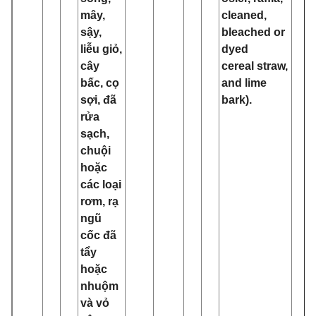
mây,
cleaned,
sậy,
bleached or
liễu giỏ,
dyed
cây
cereal straw,
bấc, cọ
and lime
sợi, đã
bark).
rửa
sạch,
chuội
hoặc
các loại
rơm, rạ
ngũ
cốc đã
tẩy
hoặc
nhuộm
và vỏ