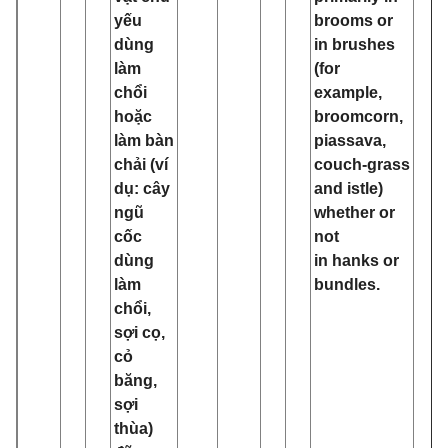
yếu
brooms or
dùng
in brushes
làm
(for
chổi
example,
hoặc
broomcorn,
làm bàn
piassava,
chải (ví
couch‑grass
dụ: cây
and istle)
ngũ
whether or
cốc
not
dùng
in hanks or
làm
bundles.
chổi,
sợi cọ,
cỏ
băng,
sợi
thùa)