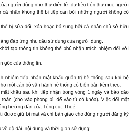
 của người dùng như thư điện tử, dữ liệu trên thư mục người
n cá nhân không thể bị tiếp cận bởi những người không có
ó thể bị sửa đổi, xóa hoặc bổ sung bởi cá nhân chủ sở hữu
n sàng đáp ứng nhu cầu sử dụng của người dùng.
hởi tạo thông tin không thể phủ nhận trách nhiệm đối với
n gốc của thông tin.
ch nhiệm tiếp nhận mật khẩu quản trị hệ thống sau khi hệ
 cho một cán bộ vận hành hệ thống có biên bản kèm theo.
i mật khẩu sau khi tiếp nhận trong vòng 1 ngày và báo cáo
 toàn (cho vào phong bì, để vào tủ có khóa). Việc đổi mật
 đúng hướng dẫn của Tổng cục Thuế.
ải được giữ bí mật và chỉ bàn giao cho đúng người đăng ký
 về độ dài, nội dung và thời gian sử dụng: