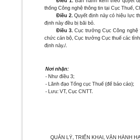
Điều 1
.
Ban hành kèm theo quyết đị
thống Công nghệ thông tin tại Cục Thuế, C
Điều 2
.
Quyết định này có hiệu lực th
định này đều bị bãi bỏ.
Điều 3
.
Cục trưởng Cục Công nghệ th
chức cán bộ, Cục trưởng Cục thuế các tỉnh
định này./.
Nơi nhận:
- Như điều 3;
- Lãnh đạo Tổng cục Thuế (để báo cáo);
- Lưu: VT, Cục CNTT.
QUẢN LÝ, TRIỂN KHAI, VẬN HÀNH 