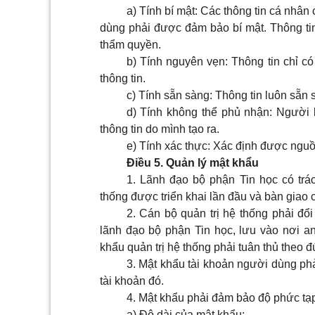
a) Tính bí mật: Các thông tin cá nhân
dùng phải được đảm bảo bí mật. Thông ti
thẩm quyền.
b) Tính nguyên vẹn: Thông tin chỉ c
thông tin.
c) Tính sẵn sàng: Thông tin luôn sẵ
d) Tính không thể phủ nhận: Người k
thông tin do mình tạo ra.
e) Tính xác thực: Xác định được nguồ
Điều 5. Quản lý mật khẩu
1. Lãnh đạo bộ phận Tin học có trá
thống được triển khai lần đầu và bàn giao
2. Cán bộ quản trị hệ thống phải đổ
lãnh đạo bộ phận Tin học, lưu vào nơi an
khẩu quản trị hệ thống phải tuân thủ theo
3. Mật khẩu tài khoản người dùng ph
tài khoản đó.
4. Mật khẩu phải đảm bảo độ phức tạp
a) Độ dài của mật khẩu: