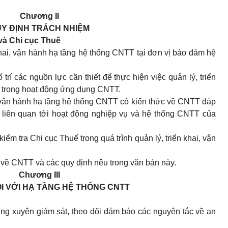
Chương II
Y ĐỊNH TRÁCH NHIỆM
và Chi cục Thuế
 khai, vận hành hạ tầng hệ thống CNTT tại đơn vị bảo đảm hệ
rí các nguồn lực cần thiết để thực hiện việc quản lý, triển
cố trong hoạt động ứng dụng CNTT.
i, vận hành hạ tầng hệ thống CNTT có kiến thức về CNTT đáp
c liên quan tới hoạt động nghiệp vụ và hệ thống CNTT của
kiểm tra Chi cục Thuế trong quá trình quản lý, triển khai, vận
h về CNTT và các quy định nêu trong văn bản này.
Chương III
I VỚI HẠ TẦNG HỆ THỐNG CNTT
ờng xuyên giám sát, theo dõi đảm bảo các nguyên tắc về an