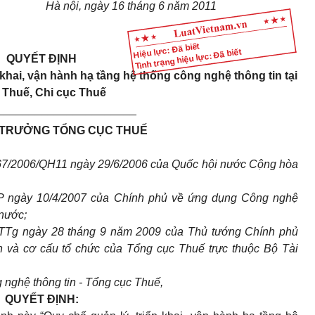
Hà nội, ngày 16 tháng 6 năm 2011
Hiệu lực: Đã biết
Tình trạng hiệu lực: Đã biết
QUYẾT ĐỊNH
n khai, vận hành hạ tầng hệ thống công nghệ thông tin tại
c
T
huế,
C
hi cục
T
huế
______________________
 TRƯỞNG TỔNG CỤC THUẾ
 67/2006/QH11 ngày 29/6/2006 của Quốc hội nước Cộng hòa
P ngày 10/4/2007 của Chính phủ về ứng dụng Công nghệ
 nước;
-TTg ngày 28 tháng 9 năm 2009 của Thủ tướng Chính phủ
n và cơ cấu tổ chức của Tổng cục Thuế trực thuộc Bộ Tài
 nghệ thông tin - Tổng cục Thuế,
QUYẾT ĐỊNH: