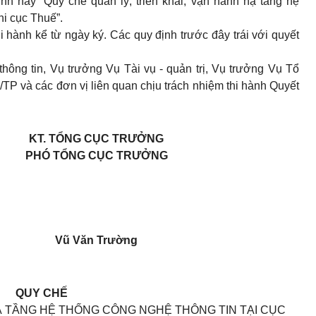
nh này “Quy chế quản lý, triển khai, vận hành hạ tầng hệ
hi cục Thuế”.
i hành kể từ ngày ký. Các quy định trước đây trái với quyết
ông tin, Vụ trưởng Vụ Tài vụ - quản trị, Vụ trưởng Vụ Tổ
/TP và các đơn vị liên quan chịu trách nhiệm thi hành Quyết
KT. TỔNG CỤC TRƯỞNG
PHÓ TỔNG CỤC TRƯỞNG
Vũ Văn Trường
QUY CHẾ
HẠ TẦNG HỆ THỐNG CÔNG NGHỆ THÔNG TIN TẠI CỤC