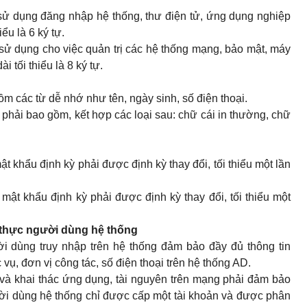
(sử dụng đăng nhập hệ thống, thư điện tử, ứng dụng nghiệp
̉u là 6 ký tự.
 (sử dụng cho việc quản trị các hệ thống mạng, bảo mật, máy
ối thiểu là 8 ký tự.
 các từ dễ nhớ như tên, ngày sinh, số điện thoại.
hải bao gồm, kết hợp các loại sau: chữ cái in thường, chữ
 mật khẩu định kỳ phải được định kỳ thay đổi, tối thiểu một lần
́ng: mật khẩu định kỳ phải được định kỳ thay đổi, tối thiểu một
c thực người dùng hệ thống
ời dùng truy nhập trên hệ thống đảm bảo đầy đủ thông tin
ụ, đơn vị công tác, số điện thoại trên hệ thống AD.
 và khai thác ứng dụng, tài nguyên trên mạng phải đảm bảo
ời dùng hệ thống chỉ được cấp một tài khoản và được phân