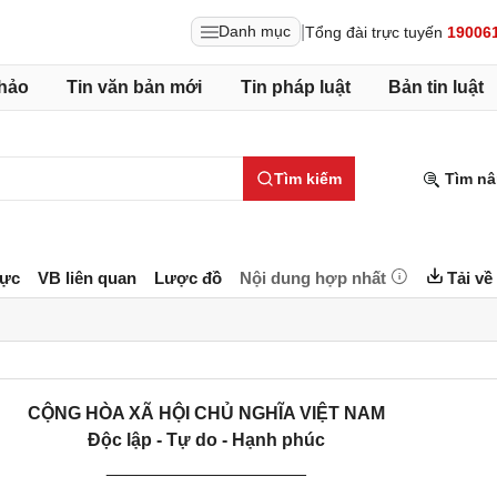
|
Danh mục
Tổng đài trực tuyến
19006
hảo
Tin văn bản mới
Tin pháp luật
Bản tin luật
Tìm kiếm
Tìm nâ
lực
VB liên quan
Lược đồ
Nội dung hợp nhất
Tải về
CỘNG HÒA XÃ HỘI CHỦ NGHĨA VIỆT NAM
Độc lập - Tự do - Hạnh phúc
____________________