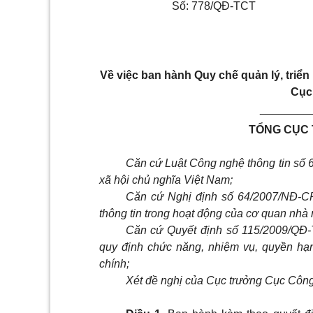
Số: 778/QĐ-TCT
V
ề việc ban hành
Q
uy chế quản lý, triể
C
ụ
________
TỔNG CỤC
Căn cứ Luật Công nghệ thông tin số
xã hội chủ nghĩa Việt Nam;
Căn cứ Nghị định số 64/2007/NĐ-C
thông tin trong hoạt động của cơ quan nhà
Căn cứ Quyết định số 115/2009/QĐ
quy định chức năng, nhiệm vụ, quyền hạ
chính;
Xét đề nghị của Cục trưởng Cục Công