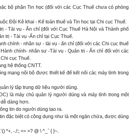
hoặc bộ phận Tin học (đối với các Cục Thuế chưa có phòng
uộc Đội Kê khai - Kế toán thuế và Tin học tại Chi cục Thuế.
ị - Tài vụ - Ấn chỉ (đối với Cục Thuế Hà Nội và Thành phố
trị - Tài vụ -Ấn chỉ tại Cục Thuế.
h chính - nhân sự - tài vụ - ấn chỉ (đối với các Chi cục thuế
 Hành chính- nhân sự -Tài vụ - Quản trị - Ấn chỉ đối với các
i Chi cục Thuế.
ầng hệ thống CNTT.
ống mạng nội bộ được thiết kế để kết nối các
máy tính
trong
quản lý tập trung dữ liệu người dùng.
 DC) là máy chủ quản lý người dùng và máy tính trong một
n dễ dàng hơn.
hông tin do người dùng tạo ra.
 tin đặc biệt có công dụng như là một ngăn chứa, được dùng
) *+, -./:; <= >? @ \ ^_` { }~.