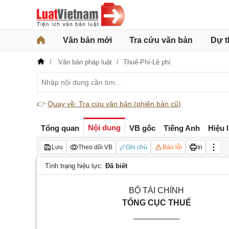
Văn bản mới
Tra cứu văn bản
Dự t
Văn bản pháp luật
Thuế-Phí-Lệ phí
👉
Quay về: Tra cứu văn bản (phiên bản cũ)
Nội dung
Tổng quan
VB gốc
Tiếng Anh
Hiệu 
Lưu
Theo dõi VB
Ghi chú
Báo lỗi
In
Tình trạng hiệu lực:
Đã biết
BỘ TÀI CHÍNH
TỔNG CỤC THUẾ
__________