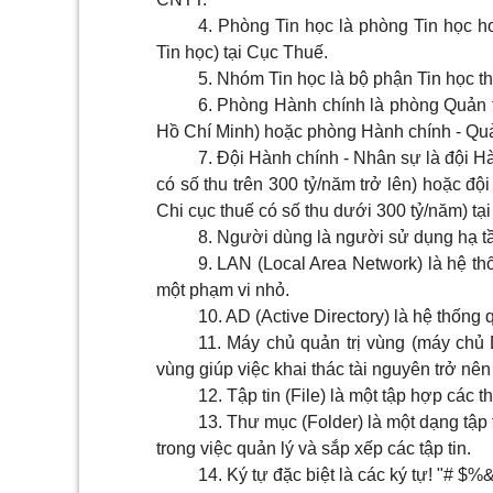
4. Phòng Tin học là phòng Tin học 
Tin học) tại Cục Thuế.
5. Nhóm Tin học là bộ phận Tin học th
6. Phòng Hành chính là phòng Quản tr
Hồ Chí Minh) hoặc phòng Hành chính - Quản 
7. Đội Hành chính - Nhân sự là đội Hàn
có số thu trên 300 tỷ/năm trở lên) hoặc đội
Chi cục thuế có số thu dưới 300 tỷ/năm) tạ
8. Người dùng là người sử dụng hạ t
9. LAN (Local Area Network) là hệ th
một phạm vi nhỏ.
10. AD (Active Directory) là hệ thống 
11. Máy chủ quản trị vùng (máy chủ
vùng giúp việc khai thác tài nguyên trở nê
12. Tập tin (File) là một tập hợp các t
13. Thư mục (Folder) là một dạng tập
trong việc quản lý và sắp xếp các tập tin.
14. Ký tự đặc biệt là các ký tự! "# $%&’(