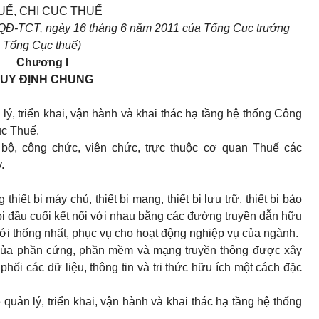
UẾ, CHI CỤC THUẾ
/QĐ-TCT, ngày 16 tháng 6 năm 2011 của Tổng Cục trưởng
Tổng Cục thuế)
Chương I
UY ĐỊNH CHUNG
lý, triển khai, vận hành và khai thác hạ tầng hệ thống Công
ục Thuế.
 bộ, công chức, viên chức, trực thuộc cơ quan Thuế các
.
hiết bị máy chủ, thiết bị mạng, thiết bị lưu trữ, thiết bị bảo
t bị đầu cuối kết nối với nhau bằng các đường truyền dẫn hữu
ới thống nhất, phục vụ cho hoạt động nghiệp vụ của ngành.
p của phần cứng, phần mềm và mạng truyền thông được xây
hối các dữ liệu, thông tin và tri thức hữu ích một cách đặc
quản lý, triển khai, vận hành và khai thác hạ tầng hệ thống