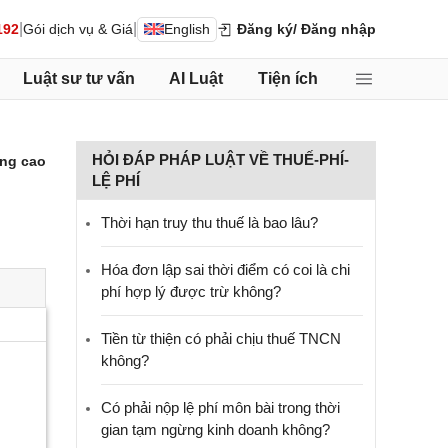
|
|
192
Gói dịch vụ & Giá
English
Đăng ký
/ Đăng nhập
Luật sư tư vấn
AI Luật
Tiện ích
HỎI ĐÁP PHÁP LUẬT VỀ THUẾ-PHÍ-
ng cao
LỆ PHÍ
Thời hạn truy thu thuế là bao lâu?
Hóa đơn lập sai thời điểm có coi là chi
phí hợp lý được trừ không?
Tiền từ thiện có phải chịu thuế TNCN
không?
Có phải nộp lệ phí môn bài trong thời
gian tạm ngừng kinh doanh không?