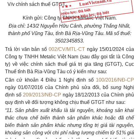
V/v
chính
sách thuế
GTGT.
Hiệu lực: Đã biết
Tình trạng hiệu lực: Đã biết
Kính gửi: Công ty TNHH Metalic Việt Nam.
Địa chỉ: 143/2 Nguyễn Hữu Cảnh, phường Thắng Nhất,
thành phố Vũng Tàu, tỉnh Bà Rịa-Vũng Tàu. Mã số thuế:
3502345853.
Trả lời văn bản số
002/CV/MTL-CT
ngày 15/01/2024 của
Công ty TNHH Metalic Việt Nam (sau đây gọi tắt là Công
ty) về việc chính sách thuế giá trị gia tăng (GTGT), Cục
Thuế tỉnh Bà Rịa-Vũng Tàu có ý kiến như sau:
Căn cứ khoản 4 Điều 1 Nghị định số
100/2016/NĐ-CP
ngày 01/07/2016 của Chính phủ sửa đổi, bổ
sung
Nghị
định số
209/2013/NĐ-CP
ngày 18/12/2013 của Chính phủ
quy định về đối tượng không chịu thuế GTGT như sau:
“11. Sản phẩm xuất khẩu là tài nguyên, khoáng sản khai
thác chưa chế biến thành sản phẩm khác hoặc đã chế
biến thành sản phẩm khác nhưng tổng trị giá tài nguyên,
khoáng sản cộng với chi phí năng lượng chiếm từ 51% giá