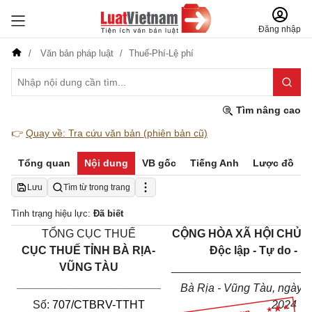
Đăng nhập
Văn bản pháp luật
Thuế-Phí-Lệ phí
Tìm nâng cao
👉
Quay về: Tra cứu văn bản (phiên bản cũ)
Tổng quan
Nội dung
VB gốc
Tiếng Anh
Lược đồ
Lưu
Tìm từ trong trang
Tình trạng hiệu lực:
Đã biết
TỔNG CỤC THUẾ
CỘNG HÒA XÃ HỘI CHỦ N
CỤC THUẾ TỈNH BÀ RỊA-
Độc lập - Tự do - 
VŨNG TÀU
______________________
_______________________
Bà Rịa - Vũng Tàu, ngày
2
Số:
707/CTBRV-TTHT
2024