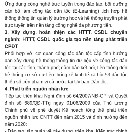
Ứng dụng công nghệ trực tuyến trong đào tạo, bồi dưỡng
cán bộ làm công tác dân tộc (E-Lea
rn
ing) tích hợp hệ
thống thông tin quản lý trường học và hệ thống truyền phát
trực tuyến trên nền tảng công nghệ đa phương tiện.
3. Xây dựng, hoàn thiện các HTTT, CSDL chuyên
ngành; HTTT, CSDL quốc gia tạo nền tảng phát triển
CPĐT
Phối hợp với cơ quan công tác dân tộc cấp tỉnh hướng
dẫn xây dựng hệ thống thông tin d
ữ
liệu về công tác dân
tộc tại các tỉnh, thành phố; đảm bảo kết nối, liên thông đến
hệ thống cơ sở dữ liệu thống kê kinh tế-xã hội 53 dân tộc
thiểu số trên phạm vi cả nước tại Ủy ban Dân tộc.
4. Phát triển nguồn nhân lực
Tiếp tục triển khai Nghị định số 64/2007/NĐ-CP và Quyết
định số 689/QĐ-TTg ngày 01/06/2009 của Thủ tướng
Chính phủ về phê duyệt Kế hoạch tổng thể phát triển
nguồn nhân lực CNTT đến năm 2015 và định hướng đến
năm 2020:
- Đào tạo, tập huấn về xây dựng, triển khai Kiến trúc chính