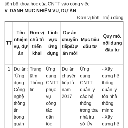
tiến bộ khoa học của CNTT vào công việc.
V. DANH MỤC NHIỆM VỤ, DỰ ÁN
Đơn vị tính: Triệu đồng
Tên
Đơn vị
Lĩnh
Dự án
Quy mô,
nhiệm
chủ trì
vực
chuyển
Mục tiêu
TT
nội dung
v
vụ, dự
triển
ứng
tiếp/Dự
đầu tư
đầu tư
án
khai
dụng
án mới
1
Dự án:
Trung
Ứng
Dự án
Ứng
- Xây
Tạ
“Ứng
tâm
dụng
chuyển
dụng
dựng hệ
s
dụng
Thông
CNTT
tiếp từ
CNTT
thống
q
Công
tin
phục
năm
quản lý
quản lý
U
nghệ
vụ
2017
các hệ
tòa nhà
3
thông
công
thống
thông
Đ
tin
tác
trong tòa
minh:
C
trong
dân
nhà trụ
- Xây
B
quản
tộc
sở Ủy
dựng hệ
Đ