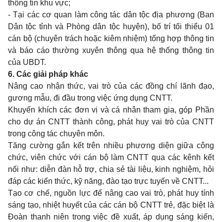
thông tin khu vực;
- Tại các cơ quan làm công tác dân tộc địa phương (Ban
Dân tộc tỉnh và Phòng dân tộc huyện), bố trí tối thiểu 01
cán bộ (chuyên trách hoặc kiêm nhiệm) tổng hợp thông tin
và báo cáo thường xuyên thông qua hệ thống thông tin
của UBD
T.
6. Các giải pháp khác
Nâng cao nhận thức, vai trò của các
đ
ồng chí lãnh đạo,
gương mẫu, đi đầu trong việc ứng dụng CNTT.
Khuyến khích các đơn vị và cá nhân tham gia, góp Phần
cho dự án CNTT thành công, phát huy vai trò của CNTT
trong công tác chuyên môn.
Tăng cường gắn kết trên nhiều phương diện giữa công
chức, viên chức với cán bộ làm CNTT qua các kênh kết
nối như: diễn đàn hỗ trợ, chia sẻ tài liệu, kinh nghiệm, hỏi
đáp các kiến thức, k
ỹ
năng, đào tạo trực tuy
ế
n về CNTT...
Tạo cơ chế, nguồn lực để nâng cao vai trò, phát huy tính
sáng tạo, nhiệt huyết của các cán bộ CNTT trẻ, đặc biệt là
Đoàn thanh niên trong việc đề xuất, áp dụng sáng kiến,