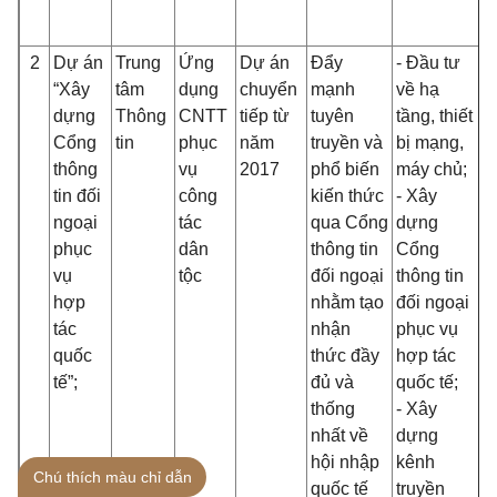
2
Dự án
Trung
Ứng
Dự án
Đẩy
- Đầu tư
T
“Xây
tâm
dụng
chuyển
mạnh
về hạ
q
dựng
Thông
CNTT
tiếp từ
tuyên
tầng, thiết
Ủ
Cổng
tin
phục
năm
truyền và
bị mạng,
D
thông
vụ
2017
phổ biến
máy chủ;
t
tin đối
công
kiến thức
- Xây
8
ngoại
tác
qua Cổng
dựng
P
phục
dân
thông tin
Cổng
Đ
vụ
tộc
đối ngoại
thông tin
P
hợp
nhằm tạo
đối ngoại
B
tác
nhận
phục vụ
Đ
quốc
thức đầy
hợp tác
H
tế”;
đủ và
quốc tế;
thống
- Xây
nhất về
dựng
hội nhập
kênh
Chú thích màu chỉ dẫn
quốc tế
truyền