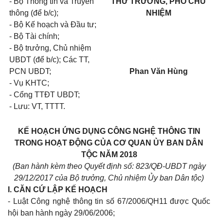
- Bộ Thông tin và Truyền
THỨ TRƯỞNG, PHÓ CHỦ
thông (để b/c);
NHIỆM
- Bộ K
ế
hoạch và Đầu tư;
- Bộ Tài chính;
- Bộ trưởng, Ch
ủ
nhiệm
UBDT (để b/c); C
á
c TT,
PCN U
BDT
;
Phan Văn Hùng
- Vụ KHTC;
- C
ổ
ng TTĐT UBDT;
- Lưu: VT, TTTT.
KẾ HOẠCH
ỨNG DỤNG CÔNG NGHỆ THÔNG TIN
TRONG HOẠT ĐỘNG CỦA CƠ QUAN ỦY BAN DÂN
TỘC NĂM 2018
(Ban hành kèm theo Quyết định số
: 823
/Q
Đ
-UBDT ngày
29
/12/2017 của Bộ trưởng, Chủ nhiệm Ủy ban D
â
n tộc)
I. CĂN CỨ LẬP KẾ HOẠCH
- Luật Công nghệ thông tin số 67/2006/QH11 được Quốc
hội ban hành ngày 29/06/2006;