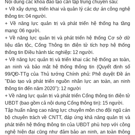
Nội dung các khóa đào tạo cần tập trung chuyên sâu:
+ Về xây dựng, triển khai và quản lý các dự án công nghệ
thông tin: 04 người.
+ Về năng lực quản trị và phát triển hệ thống hạ tầng
mạng: 06 người.
+ Về năng lực quản trị và phát triển hệ thống Cơ sở dữ
liệu dân tộc, Cổng Thông tin điện tử tích hợp hệ thống
thông tin Điều hành tác nghiệp: 12 người.
+ Về năng lực quản trị và triển khai các hệ thống an toàn,
an ninh và bảo mật hệ thống thông tin (Quyết định số
99/QĐ-TTg của Thủ tướng Chính phủ: Phê duyệt Đề án
"Đào tạo và phát triển nguồn nhân lực an toàn, an ninh
thông tin đến năm 2020"): 12 người
+ Về năng lực quản trị và phát triển Cổng thông tin điện tử
U
BDT (bao gồm cả nội dung Cổng thông tin): 15 người.
Tập huấn nâng cao năng lực chuyên môn cho đội ngũ cán
bộ chuyên trách về CNTT, đáp ứng khả năng quản trị và
phát triển hệ th
ố
ng thông tin của UBDT phù hợp với công
nghệ hiện đại cũng như đảm bảo an ninh, an toàn thông