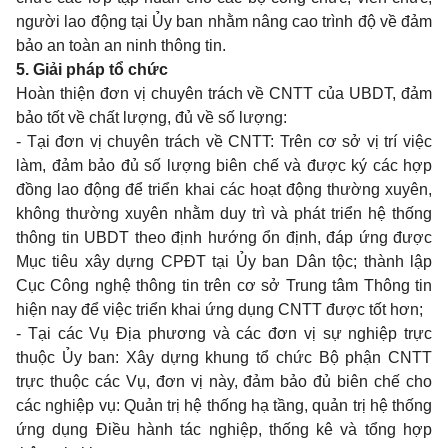
người lao động tại Ủy ban nhằm nâng cao trình độ về đảm
bảo an toàn an ninh thông tin.
5. Giải pháp tổ chức
Hoàn thiện đơn vị chuyên trách về CNTT của UBDT, đảm
bảo tốt về ch
ấ
t lượng, đủ về số lượng:
- Tại đơn vị chuyên trách về CNTT: Trên cơ sở vị trí việc
làm, đảm bảo đủ số lượng biên chế và được ký các hợp
đồng lao động đ
ể
triển khai các hoạt động thường xuyên,
không thường xuyên nhằm duy trì và phát triển hệ thống
thông tin UBDT theo định hướng ổn định, đáp ứng được
Mục tiêu xây dựng CPĐT tại Ủy ban Dân tộc; thành lập
Cục Công nghệ thông tin trên cơ sở Trung tâm Thông tin
hiện nay để việc triển khai ứng dụng CNTT được tốt hơn;
- Tại các Vụ Địa phương và các đơn vị sự nghiệp trực
thuộc Ủy ban: Xây dựng khung tổ chức Bộ phận CNTT
trực thuộc các Vụ, đơn vị này, đảm bảo đủ biên chế cho
các nghiệp vụ: Quản trị hệ thống hạ tầng, quản trị hệ thống
ứng dụng Điều hành tác nghiệp, th
ố
ng kê và tổng hợp