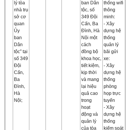
lý tòa
ban Dân
thống wifi
H
nhà trụ
tộc, số
thông
sở cơ
349 Đội
minh:
quan
Cấn, Ba
- Xây
Ủy
Đình, Hà
dựng hệ
ban
Nội một
thống
Dân
cách
quản lý
tộc” tại
đồng bộ
bãi gửi
số 349
khoa học,
xe:
Đội
tiết kiệm,
- Xây
Cấn,
kịp thời
dựng hệ
Ba
và mang
thống
Đình,
lại hiệu
phòng
Hà
quả cao
họp trực
Nội;
trong
tuyến
hoạt
- Xây
động và
dựng hệ
quản lý
thống
của tòa
kiểm soát