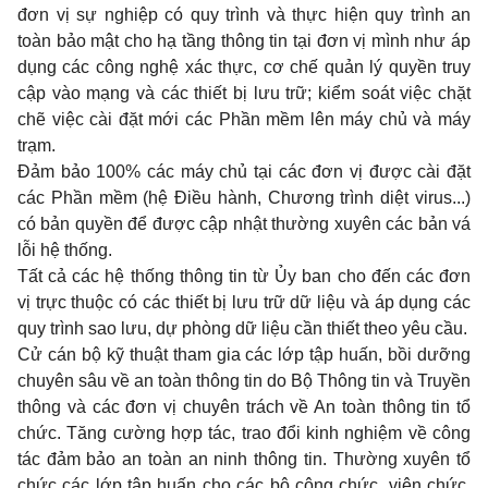
đơn vị sự nghiệp có quy trình và thực hiện quy trình an
toàn bảo mật cho hạ tầng thông tin tại đơn vị mình như áp
dụng các công nghệ xác thực, cơ chế quản lý quy
ề
n truy
cập vào mạng và các thiết bị lưu trữ; kiểm soát việc chặt
chẽ việc cài đặt mới các Phần mềm lên máy chủ và máy
trạm.
Đảm bảo 100% các máy chủ tại các đơn vị được cài đặt
các Phần mềm (hệ Điều hành, Chương trình diệt virus...)
có bản quyền để được cập nhật thường xuyên các bản vá
lỗi hệ thống.
Tất cả các hệ thống thông tin từ Ủy ban cho đến các đơn
vị trực thuộc có các thiết bị lưu trữ dữ liệu và áp dụng các
quy trình sao lưu, dự phòng dữ liệu cần thiết theo y
ê
u cầu.
Cử cán bộ k
ỹ
thuật tham gia các lớp tập huấn, bồi dưỡng
chuyên sâu về an toàn thông tin do Bộ Thông tin và Truyền
thông và các đơn vị chuyên trách về An toàn thông tin tổ
chức. Tăng cường hợp tác, trao đổi kinh nghiệm về công
tác đảm bảo an toàn an ninh thông tin. Thường xuyên tổ
chức các lớp tập huấn cho các bộ công chức, viên chức,