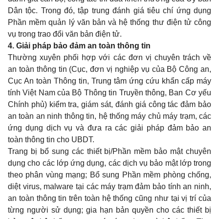
Dân tộc. Trong đ
ó
, tập trung đánh gi
á
tiêu chí ứng dụng
Phần mềm quản lý văn bản và hệ thống thư điện tử công
vụ trong trao đổi văn bản điện tử.
4
.
Giải pháp bảo đảm an toàn thông tin
Thường xuyên phối hợp với các đơn vị chuyên trách về
an toàn thông tin (Cục, đơn vị nghiệp vụ của Bộ Công an,
Cục An toàn Thông tin, Trung tâm
ứ
ng cứu khẩn cấp máy
tính Việt Nam của Bộ Thông tin Truyền thông, Ban Cơ yếu
Chính phủ) kiểm tra, giám sát, đ
á
nh giá công tác đảm bảo
an toàn an ninh thông tin, hệ thống máy chủ máy trạm, các
ứng
d
ụng dịch vụ và đưa ra các giải pháp đảm bảo an
toàn thông tin cho
U
BDT.
Trang bị bổ sung các thiết bị/Phần mềm bảo mật chuyên
dụng cho các lớp ứng dụng, các dịch vụ bảo mật lớp trong
theo phân vùng mạng; Bổ sung Phần mềm phòng chống,
diệt virus, malware tại các máy trạm đảm bảo tính an ninh,
an toàn thông tin trên toàn hệ thống cũng nh
ư
tại vị trí của
từng người sử dụng; gia hạn bả
n
quyền cho các thiết bị