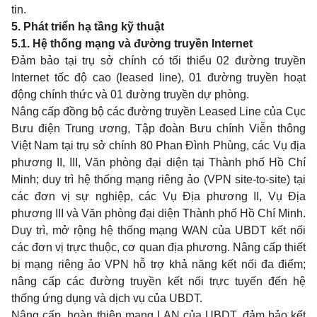
tin.
5. Phát triển hạ tầng kỹ thuật
5.1. Hệ thống mạng và đường truyền Internet
Đảm bảo tại trụ sở chính có tối thiểu 02
đ
ường truyền
Internet tốc độ cao (leased line), 01 đường truyền hoạt
động chính thức và 01 đường truyền dự phòng.
Nâng cấp đồng bộ các đường truyền Leased Line của Cục
Bưu điện Trung ương, Tập đoàn Bưu chính Viễn thông
Việt Nam tại tr
ụ
sở chính 80 Phan Đình Phùng, các Vụ địa
phương II, III, Văn phòng đại diện tại Thành phố Hồ Chí
Minh; duy trì hệ thống mạng riêng ảo (VPN site-to-site) tại
các đơn vị sự nghiệp, các Vụ Địa phương II, Vụ Địa
phương III và Văn phòng đại diện Thành phố Hồ Chí Minh.
Duy trì, mở rộng hệ thống mạng WAN của UBDT kết nối
các đơn vị trực thuộc, cơ quan địa phương. Nâng cấp thiết
bị mạng riêng ảo VPN hỗ trợ khả năng kết nối đa điểm;
nâng cấp các đường truyền kết nối trực tuy
ế
n đến hệ
thống ứng dụng và dịch vụ của UBDT.
Nâng cấp, hoàn thiện mạng LAN của UBDT, đảm bảo kết