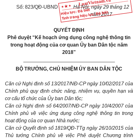
Số:
823/QĐ-UBND
Hà Nội, ngày
29
tháng
12
Hiệu lực: Đã biết
Tình trạng hiệu lực: Đã biết
năm 201
7
QUYẾT ĐỊNH
P
hê duyệt “
K
ế hoạch ứng dụng công nghệ thông tin
trong hoạt động của cơ quan
Ủ
y ban
D
ân tộc năm
2018”
_________________________________
BỘ TRƯỞNG, CHỦ NHIỆM ỦY BAN DÂN TỘC
Căn cứ Nghị định số 13/2017/N
Đ
-CP ngày 10/02/2017 của
Chính phủ quy định chức năng, nhiệm vụ, quyền hạn và
cơ cấu tổ chức của Ủy ban Dân tộc;
Căn cứ Nghị định số 64/2007/NĐ-CP ngày 10/4/2007 của
Chính phủ về việc ứng dụng công nghệ thông tin trong
hoạt động của cơ quan Nhà nước;
Căn cứ Quyết định số 1819/QĐ-TTg ngày 26/10/2015 của
Thủ tướng Chính phủ về việc Phê duyệt Chương trình