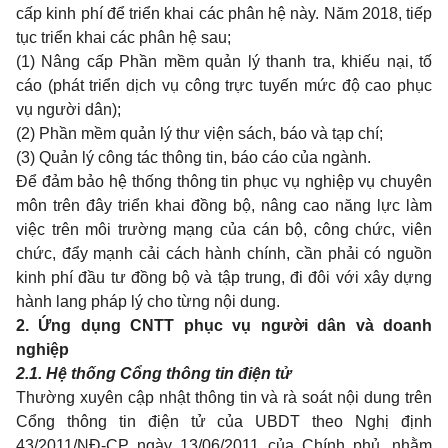
cấp kinh phí để triển khai các phân h
ệ
này. Năm 2018, tiếp
tục triển kh
a
i c
á
c phân hệ sau;
(1) Nâng cấp Phần mềm quản lý thanh tra, khiếu nại, tố
cáo (phát triển dịch vụ công trực tuyến mức độ cao phục
vụ người dân);
(2) Phần mềm quản lý thư viện sách, báo và tạp chí;
(3) Quản lý công tác thông tin, báo cáo của ngành.
Để đảm bảo hệ thống thông tin phục vụ nghiệp vụ chuyên
môn trên đây triển khai đồng bộ, nâng cao năng lực làm
việc trên môi trường mạng của cán bộ, công chức, viên
chức, đẩy mạnh cải cách hành chính, cần phải có nguồn
kinh phí đầu tư đồng bộ và tập trung, đi đôi với xây dựng
hành lang pháp lý cho từng nội d
u
ng.
2. Ứng dụng CNTT phục vụ người dân và doanh
nghiệp
2.
1
. Hệ thống Cổng thông tin điện tử
Thường xuyên cập nhật thông tin và
r
à soát nội dung trên
C
ổ
ng thông tin điện tử của
U
BDT theo Nghị định
43/2011/NĐ-CP ngày 13/06/2011 của Chính phủ, nhằm