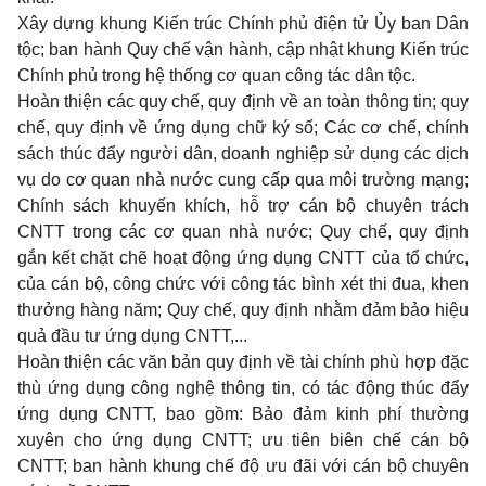
Xây dựng khung Kiến trúc Chính phủ điện tử Ủy ban Dân
tộc; ban hành Quy chế vận hành, cập nhật khung Kiến
t
rúc
Chính phủ trong hệ thống cơ quan công tác dân tộc.
Hoàn thiện các quy chế, quy định về an toàn thông tin; quy
chế, quy định về
ứ
ng dụng chữ ký số; Các cơ chế, chính
sách thúc đẩy người dân, doanh nghiệp sử dụng các dịch
vụ do cơ quan nhà nước cung c
ấ
p qua môi trường mạng;
Chính sách khuyến khích, hỗ trợ cán bộ chuyên trách
CNTT trong các cơ quan nhà nước; Quy chế, quy định
gắn kết chặt chẽ hoạt động ứng dụng CNTT của tổ chức,
của cán bộ, công chức với công tác bình xét thi đua, khen
thưởng hàng năm; Quy chế, quy định nhằm đảm bảo hiệu
quả đầu tư ứng dụng CNTT,...
Hoàn thiện các văn bản quy định về tài chính ph
ù
h
ợ
p đặc
thù ứng dụng công nghệ thông tin, có tác động thúc đẩy
ứng dụng CNTT, bao gồm: Bảo đảm kinh phí thường
xuyên cho ứng dụng CNTT; ưu tiên biên chế cán bộ
CNTT; ban hành khung chế độ ưu đãi với cán bộ chuyên