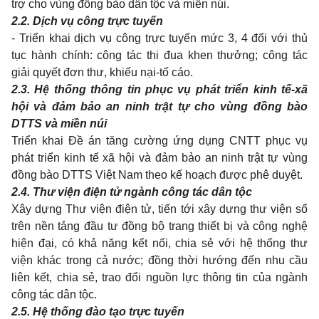
trợ cho vùng đồng bào dân tộc và miền núi.
2.2. Dịch vụ công tr
ự
c tuyến
- Triển khai dịch vụ công trực tuyến mức 3, 4 đối với thủ
tục hành chính: công tác thi đua khen thưởng; công tác
giải quyết đơn thư, khiếu nại-tố cáo.
2.3. Hệ thống thông tin phục vụ phát triển kinh tế-xã
hội và đảm bảo an ninh trật tự cho vùng đồng bào
DTTS và miền núi
Triển khai Đề án tăng cường
ứ
ng dụng CNTT phục vụ
phát triển kinh tế xã hội và đảm bảo an ninh trật tự vùng
đồng bào DTTS Việt Nam theo kế hoạch được phê duyệt.
2.4. Thư viện điện tử ngành công tác dân tộc
Xây dựng Thư viện điện tử, tiến tới xây dựng thư viện số
trên nền tảng đầu tư đồng bộ trang thiết bị và công ngh
ệ
hiện đại, có khả năng kết nối, chia sẻ với hệ thống thư
viện khác trong cả nước; đồng thời hướng đến nhu cầu
liên kết, chia sẻ, trao đổi nguồn lực thông tin của ngành
công tác dân tộc.
2.5. Hệ thống đào tạo trực tuyến