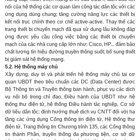
nối của hệ thống các cơ quan làm công tác dân tộc với các
ứng dụng dùng chung; tăng cường năng lực các thiết bị
kết nối trục chính theo cơ chế active-active. Thay thế các
trang thiết bị chuy
ể
n mạch đã qua sử dụng lâu không đáp
ứng được yêu cầu công việc bằng các thiết bị chuyển
mạch của các nhà cung cấp lớn như: Cisco, HP... đảm bảo
chất lượng tín hiệu đường truyền thông suốt; bổ sung thiết
bị giám sát hệ thống mạng.
5.2. Hệ thống máy chủ
Xây dựng, duy trì và phát triển hệ thống máy chủ tại cơ
quan UBDT theo tiêu chuẩn các DC (Data Center) được
B
ộ Thông tin và Truyền thông ban hành, phục vụ các dịch
vụ nội bộ trong chỉ đạo, Điều hành của UBDT như hệ
thống thư điện tử, hệ thống Điều hành tác nghiệp, Cơ sở
dữ liệu dân tộc; định hướng thuê dịch vụ CNTT đối với hạ
tầng các ứng dụng Cổng thông tin điện tử, Hệ thống thư
điện tử, Trang thông tin Chương trình 135, các Cổng thông
tin thành Phần, truyền thông đa phương tiện, cơ sở dữ