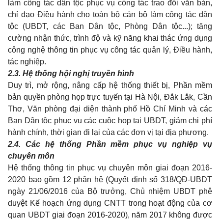
làm công tác dân tộc phục vụ công tác trao đổi văn bản,
chỉ đạo Điều hành cho toàn bộ cán bộ làm công tác dân
tộc (UBDT, các Ban Dân tộc, Phòng Dân tộc...); tăng
cường nhận thức, trình độ và kỹ năng khai thác ứng dụng
công nghệ thông tin phục vụ công tác quản lý, Điều hành,
tác nghiệp.
2.3. Hệ thống hội nghị truyền hình
Duy trì, mở rộng, nâng cấp hệ thống thiết bị, Phần mềm
bản quyền phòng họp trực tuyến tại Hà Nội, Đắk Lắk, C
ầ
n
Thơ, Văn phòng đại diện thành phố Hồ Chí Minh và các
Ban Dân tộc phục vụ các cuộc họp tại
U
BDT, giảm chi phí
hành chính, thời gian đi lại của các đơn vị tại địa phương.
2.4. Các hệ thống Phần mềm phục vụ nghiệp vụ
chuyên môn
Hệ thống thông tin phục vụ chuyên môn giai đoạn 2016-
2020 bao gồm 12 phân hệ (Quyết định số 318/QĐ-UBDT
ngày 21/06/2016 của Bộ trưởng, Chủ nhiệm UBDT phê
duyệt Kế hoạch ứng dụng CNTT trong hoạt động của cơ
quan UBDT giai đoạn 2016-2020), năm 2017 không được