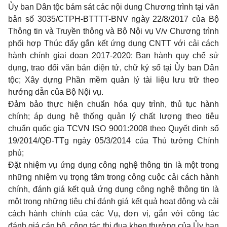
Ủ
y ban Dân tộc bám sát các nội dung Chương trình tại văn
bản số 3035/CTPH-BTTTT-BNV ngày 22/8/2017 của Bộ
Thông tin và Truyền thông và Bộ Nội vụ V/v Chương trình
phối hợp Thúc đẩy g
ắ
n kết ứng dụng CNTT với cải cách
hành chính giai đoạn 2017-2020: Ban hành quy chế sử
dụng, trao đổi văn bản điện tử, chữ ký s
ố
tại Ủy ban Dân
tộc; Xây dựng Phần mềm quản lý tài liệu lưu trữ theo
hướng dẫn của Bộ Nội vụ.
Đảm bảo thực hiện chuẩn hóa quy trình, thủ tục hành
chính; áp dụng hệ thống quản lý chất lượng theo tiêu
chuẩn quốc gia TCVN ISO 9001:2008 theo Quyết định số
19/2014/QĐ-TTg ngày 05/3/2014 của Thủ tướng Chính
phủ;
Đặt nhiệm vụ ứng dụng công nghệ thông tin là một trong
nh
ữ
ng nhiệm vụ trọng tâm trong công c
u
ộc cải cách hành
chính, đánh giá kết quả ứng dụng công nghệ thông tin là
một trong những tiêu chí đánh giá kết quả hoạt động và cải
cách hành chính của các Vụ, đơn vị, g
ắ
n với công tác
đánh giá cán b
ộ
, công tác thi đua khen thưởng của Ủy ban