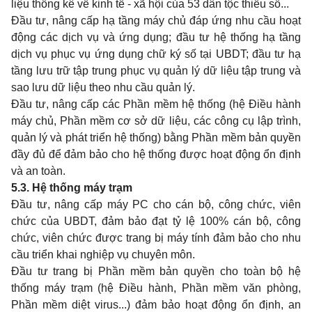
liệu thống kê về kinh tế - xã hội của 53 dân tộc thiểu số...
Đầu tư, nâng cấp hạ t
ầ
ng máy chủ đáp ứng nhu cầu hoạt
động các dịch vụ và ứng dụng; đầu tư hệ thống hạ tầng
dịch vụ phục vụ ứng dụng chữ ký số tại UBDT; đầu tư hạ
tầng l
ưu
trữ tập trung phục vụ quản lý dữ liệu tập trung và
sao lưu dữ liệu theo nhu cầu quản lý.
Đầu tư, nâng cấp các Phần mềm hệ thống (hệ Điều hành
máy chủ, Phần mềm cơ sở dữ liệu, các công cụ lập trình,
quản lý và phát triển hệ thống) bằng Phần mềm bản quyền
đầy đủ để đảm bảo cho hệ thống được hoạt động ổn định
và an toàn.
5.3. Hệ thống máy trạm
Đầu tư, nâng cấp máy PC cho cán bộ, công chức, viên
chức của UBDT, đảm bảo đạt tỷ lệ 100% cán bộ, công
chức, viên chức được trang bị máy tính đảm bảo cho nhu
cầu triển khai nghiệp vụ chuyên môn.
Đầu tư trang bị Phần mềm bản quyền cho toàn bộ hệ
thống máy trạm (hệ Điều hành, Phần mềm văn phòng,
Phần mềm diệt virus...) đảm bảo hoạt động ổn định, an