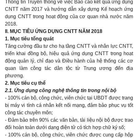
Thông tin Truyền thông về việc Báo cáo kết quả ứng dụng
CNTT năm 2017 và hướng dẫn xây dựng Kế hoạch ứng
dụng CNTT trong hoạt động của cơ quan nhà nước năm
2018.
II. MỤC TIÊU ỨNG DỤNG CNTT NĂM 2018
1. Mục tiêu tổng quát
Tăng cường đầu tư cho hạ tầng CNTT và nhân lực CNTT,
triển khai đồng bộ, hiệu quả ứng dụng CNTT trong hoạt
động quản lý, chỉ đạo và Điều hành của hệ thống các cơ
quan làm công tác dân tộc từ Trung ương đến địa
phương.
2. Mục tiêu c
ụ
thể
2.1.
Ứ
ng dụng công nghệ thông tin trong nội bộ
- 100% cán bộ, công chức, viên chức tại UBDT được trang
bị máy vi tính cá nhân kết nối mạng, đảm bảo phục vụ tốt
công tác chuyên môn;
- Đảm bảo trên 90% các văn bản, tài liệu nội bộ được trao
đ
ổ
i hoàn toàn dưới dạng điện tử có tích h
ợ
p chữ ký số;
- 100% cán bộ, công chức, viên chức được cung cấp hộp