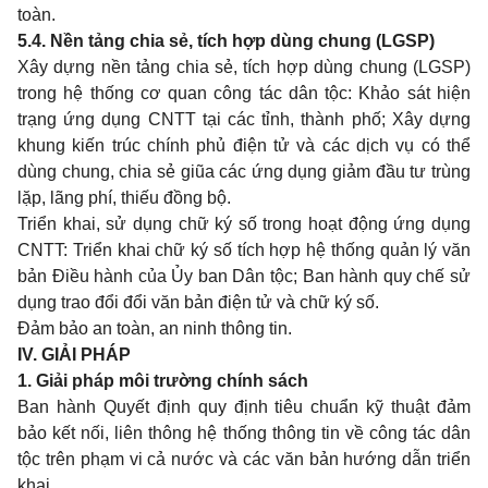
toàn.
5.4. N
ề
n tảng chia sẻ, tích hợp dùng chung (LGSP)
Xây dựng nền tảng chia sẻ, tích hợp dùng chung (LGSP)
trong hệ thống cơ quan công tác dân tộc: Khảo sát hiện
trạng ứng dụng CNTT tại các tỉnh, thành phố; Xây dựng
khung kiến trúc chính phủ điện tử và các dịch vụ có thể
dùng chung, chia sẻ giũa các
ứ
ng dụng giảm
đ
ầ
u tư
trùng
lặp, lãng phí, thiếu
đ
ồng bộ.
Triển khai, sử dụng chữ ký số trong hoạt động ứng dụng
CNTT: Triển khai chữ ký số tích h
ợ
p hệ thống quản lý văn
bản Điều hành của Ủy ban Dân tộc; Ban hành quy chế sử
dụng trao đ
ổ
i đ
ổ
i văn bản điện tử và chữ ký số.
Đảm bảo an toàn, an ninh thông tin.
IV. GIẢI PHÁP
1. Giải pháp môi trường chính sách
Ban hành Quyết định quy định tiêu chuẩn kỹ thuật đảm
bảo kết nối, liên thông hệ thống thông tin về công tác dân
tộc trên phạm vi cả nước và các văn bản hướng dẫn triển
khai.