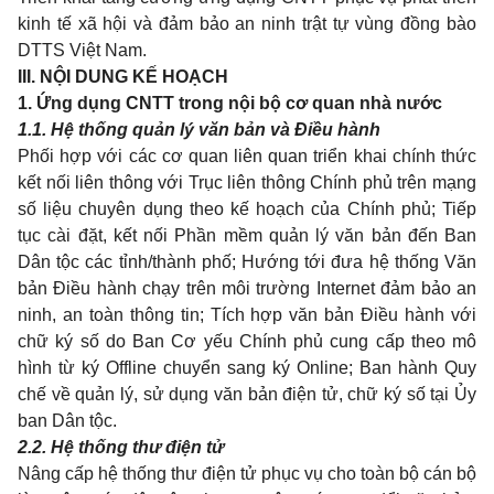
kinh tế xã hội và đảm bảo an ninh trật tự vùng đồng bào
DTTS Việt Nam.
III. NỘI DUNG KẾ HOẠCH
1. Ứng dụng CNTT trong nội bộ cơ quan nhà nước
1
.
1
. Hệ thống quản lý văn bản và Điều hành
Phối hợp với các cơ quan liên quan triển khai chính thức
kết nối liên thông với Trục liên thông Chính phủ trên mạng
s
ố
liệu chuyên dụng theo kế hoạch của Chính phủ; Tiếp
tục cài đặt, kết nối Phần mềm quản lý văn bản đến Ban
Dân tộc các tỉnh/thành phố; Hướng t
ớ
i đưa hệ thống Văn
bản Điều hành chạy trên môi trường Internet
đ
ảm bả
o
an
ninh, an toàn thông tin; Tích hợp văn bản Điều hành với
chữ ký số do Ban Cơ yếu Chính phủ cung cấp theo mô
hình từ ký Offline chuyển sang ký Online; Ban hành Quy
chế về quản lý, sử dụng văn bản điện tử, chữ ký số tại Ủy
ban Dân tộc.
2.2. Hệ thống thư điện tử
Nâng cấp hệ thống thư điện t
ử
phục vụ cho toàn bộ cán bộ