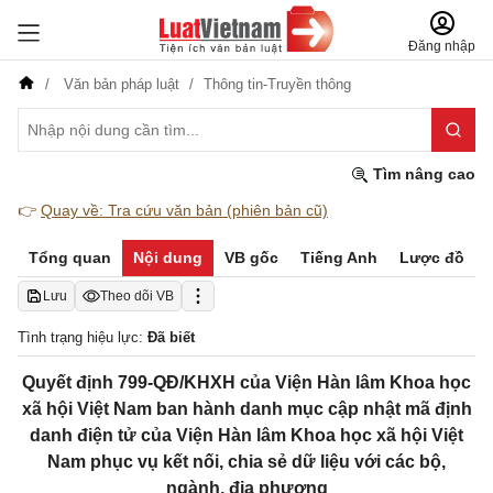
Đăng nhập
Văn bản pháp luật
Thông tin-Truyền thông
Tìm nâng cao
👉
Quay về: Tra cứu văn bản (phiên bản cũ)
Tổng quan
Nội dung
VB gốc
Tiếng Anh
Lược đồ
Lưu
Theo dõi VB
Tình trạng hiệu lực:
Đã biết
Quyết định 799-QĐ/KHXH của Viện Hàn lâm Khoa học
xã hội Việt Nam ban hành danh mục cập nhật mã định
danh điện tử của Viện Hàn lâm Khoa học xã hội Việt
Nam phục vụ kết nối, chia sẻ dữ liệu với các bộ,
ngành, địa phương