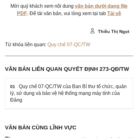
Mời quý khách xem nội dung
văn bản dưới dạng file
PDF
. Để tải văn bản, vui lòng xem tại tab
Tải về
Thiều Thị Ngọt
Từ khóa liên quan:
Quy chế 07-QC/TW
VĂN BẢN LIÊN QUAN QUYẾT ĐỊNH 273-QĐ/TW
Quy chế 07-QC/TW của Ban Bí thư tổ chức, quản
01
lý, sử dụng và bảo vệ hệ thống mạng máy tính của
Đảng
VĂN BẢN CÙNG LĨNH VỰC