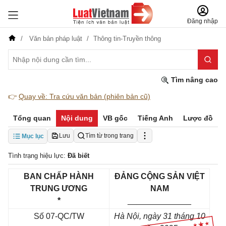
Đăng nhập
Văn bản pháp luật
Thông tin-Truyền thông
Tìm nâng cao
👉
Quay về: Tra cứu văn bản (phiên bản cũ)
Tổng quan
Nội dung
VB gốc
Tiếng Anh
Lược đồ
Lưu
Tìm từ trong trang
Mục lục
Tình trạng hiệu lực:
Đã biết
BAN CHẤP HÀNH
ĐẢNG CỘNG SẢN VIỆT
TRUNG ƯƠNG
NAM
*
______________
Số 07-QC/TW
Hà Nội, ngày 31 tháng 10