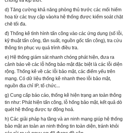
chóng và kịp thời.
d) Tăng cường khả năng phòng thủ trước các mối hiểm
hoạ từ các truy cập vào/ra hệ thống được kiểm soát chặt
chẽ tối đa.
đ) Thống kê tình hình tấn công vào các ứng dụng (số lỗi,
kỹ thuật tấn công, tần suất, nguồn gốc tấn công), tra cứu
thông tin phục vụ quá trình điều tra.
e) Hệ thống giám sát nhanh chóng phát hiện, đưa ra
cảnh báo về các lỗ hổng bảo mật đặc biệt là các lỗi diện
rộng. Thống kê về các lỗi bảo mật, các điểm yếu trên
mạng. Có dữ liệu thống kê nhanh theo lỗi bảo mật,
nguồn địa chỉ IP, tổ chức...
g) Cung cấp báo cáo, thống kê hiện trạng an toàn thông
tin như: Phát hiện tấn công, lỗ hổng bảo mật, kết quả dò
quét hệ thống được tự động hoá.
h) Các giải pháp hạ tầng và an ninh mạng giúp hệ thống
bảo mật an toàn an ninh thông tin toàn diện, tránh khỏi