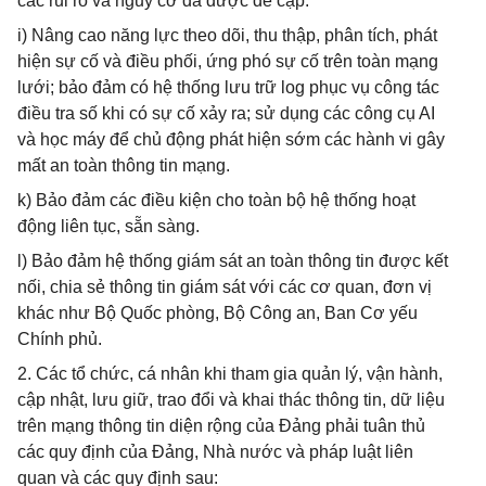
các rủi ro và nguy cơ đã được đề cập.
i) Nâng cao năng lực theo dõi, thu thập, phân tích, phát
hiện sự cố và điều phối, ứng phó sự cố trên toàn mạng
lưới; bảo đảm có hệ thống lưu trữ log phục vụ công tác
điều tra số khi có sự cố xảy ra; sử dụng các công cụ AI
và học máy để chủ động phát hiện sớm các hành vi gây
mất an toàn thông tin mạng.
k) Bảo đảm các điều kiện cho toàn bộ hệ thống hoạt
động liên tục, sẵn sàng.
l) Bảo đảm hệ thống giám sát an toàn thông tin được kết
nối, chia sẻ thông tin giám sát với các cơ quan, đơn vị
khác như Bộ Quốc phòng, Bộ Công an, Ban Cơ yếu
Chính phủ.
2. Các tổ chức, cá nhân khi tham gia quản lý, vận hành,
cập nhật, lưu giữ, trao đổi và khai thác thông tin, dữ liệu
trên mạng thông tin diện rộng của Đảng phải tuân thủ
các quy định của Đảng, Nhà nước và pháp luật liên
quan và các quy định sau: