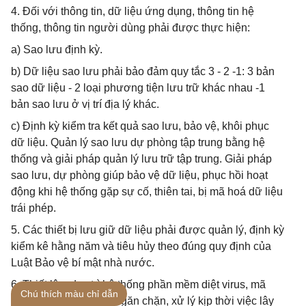
4. Đối với thông tin, dữ liệu ứng dụng, thông tin hệ
thống, thông tin người dùng phải được thực hiện:
a) Sao lưu định kỳ.
b) Dữ liệu sao lưu phải bảo đảm quy tắc 3 - 2 -1: 3 bản
sao dữ liệu - 2 loại phương tiện lưu trữ khác nhau -1
bản sao lưu ở vị trí địa lý khác.
c) Định kỳ kiểm tra kết quả sao lưu, bảo vệ, khôi phục
dữ liệu. Quản lý sao lưu dự phòng tập trung bằng hệ
thống và giải pháp quản lý lưu trữ tập trung. Giải pháp
sao lưu, dự phòng giúp bảo vệ dữ liệu, phục hồi hoạt
động khi hệ thống gặp sự cố, thiên tai, bị mã hoá dữ liệu
trái phép.
5. Các thiết bị lưu giữ dữ liệu phải được quản lý, định kỳ
kiểm kê hằng năm và tiêu hủy theo đúng quy định của
Luật Bảo vệ bí mật nhà nước.
6. Thiết lập, duy trì hệ thống phần mềm diệt virus, mã
Chú thích màu chỉ dẫn
độc hại để phát hiện, ngăn chặn, xử lý kịp thời việc lây