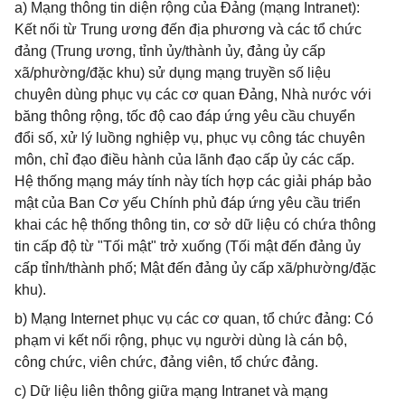
a) Mạng thông tin diện rộng của Đảng (mạng Intranet):
Kết nối từ Trung ương đến địa phương và các tổ chức
đảng (Trung ương, tỉnh ủy/thành ủy, đảng ủy cấp
xã/phường/đặc khu) sử dụng mạng truyền số liệu
chuyên dùng phục vụ các cơ quan Đảng, Nhà nước với
băng thông rộng, tốc độ cao đáp ứng yêu cầu chuyển
đổi số, xử lý luồng nghiệp vụ, phục vụ công tác chuyên
môn, chỉ đạo điều hành của lãnh đạo cấp ủy các cấp.
Hệ thống mạng máy tính này tích hợp các giải pháp bảo
mật của Ban Cơ yếu Chính phủ đáp ứng yêu cầu triển
khai các hệ thống thông tin, cơ sở dữ liệu có chứa thông
tin cấp độ từ "Tối mật" trở xuống (Tối mật đến đảng ủy
cấp tỉnh/thành phố; Mật đến đảng ủy cấp xã/phường/đặc
khu).
b) Mạng Internet phục vụ các cơ quan, tổ chức đảng: Có
phạm vi kết nối rộng, phục vụ người dùng là cán bộ,
công chức, viên chức, đảng viên, tổ chức đảng.
c) Dữ liệu liên thông giữa mạng Intranet và mạng