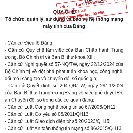
năm 2025
Hiệu lực: Đã biết
QUY CHẾ
Tình trạng hiệu lực: Đã biết
Tổ chức, quản lý, sử dụng và bảo vệ hệ thống mạng
máy tính của Đảng
______________
- Căn cứ Điều lệ Đảng;
- Căn cứ Quy chế làm việc của Ban Chấp hành Trung
ương, Bộ Chính trị và Ban Bí thư khoá XIII;
- Căn cứ Nghị quyết số 57-NQ/TW, ngày 22/12/2024 của
Bộ Chính trị về đột phá phát triển khoa học, công nghệ,
đổi mới sáng tạo và chuyển đổi số quốc gia;
- Căn cứ Quyết định số 204-QĐ/TW, ngày 29/11/2024
của Ban Bí thư Trung ương Đảng về việc phê duyệt Đề
án Chuyển đổi số trong các cơ quan đảng;
- Căn cứ Luật Công nghệ thông tin số 67/2006/QH11;
- Căn cứ Luật Cơ yếu số 05/2011/QH13;
- Căn cứ Luật Giao dịch điện tử số 20/2023/QH15;
- Căn cứ Luật An toàn thông tin mạng số 86/2015/QH13;