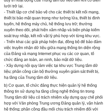
duy trì hoạt động của Trung tâm dữ liệu đến khi có điện
lưới trở lại.
- Thiết lập cơ chế bảo vệ cho các thiết bị kết nối mạng,
thiết bị bảo mật quan trọng như tường lửa, thiết bị định
tuyến, hệ thống máy chủ, hệ thống lưu trữ; thường
xuyên theo dõi, phát hiện xâm nhập và biện pháp kiểm
soát truy nhập, kết nối vật lý phù hợp với từng khu vực.
- Triển khai các giải pháp hiện đại, đồng bộ để bảo đảm
việc truyền nhận dữ liệu giữa mạng thông tin diện rộng
của Đảng và mạng Internet phục vụ các cơ quan, tổ
chức đảng an toàn, an ninh, bảo mật dữ liệu.
- Xây dựng nội quy làm việc tại khu vực Trung tâm dữ
liệu; phân công cán bộ thường xuyên giám sát thiết bị,
hạ tầng của Trung tâm dữ liệu.
b) Cơ quan, tổ chức đảng thực hiện quản lý hệ thống
thông tin sử dụng hạ tầng công nghệ thông tin trong
Trung tâm dữ liệu có trách nhiệm xây dựng quy chế phối
hợp với Văn phòng Trung ương Đảng quản lý, vận hành
hệ thống; phân công đầu mối chịu trách nhiệm đối với