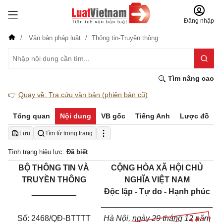
Đăng nhập
Văn bản pháp luật
Thông tin-Truyền thông
Tìm nâng cao
👉
Quay về: Tra cứu văn bản (phiên bản cũ)
Tổng quan
Nội dung
VB gốc
Tiếng Anh
Lược đồ
Lưu
Tìm từ trong trang
Tình trạng hiệu lực:
Đã biết
BỘ THÔNG TIN VÀ
CỘNG HÒA XÃ HỘI CHỦ
TRUYỀN THÔNG
NGHĨA VIỆT NAM
__________
Độc lập - Tự do - Hạnh phúc
_________________________
Số:
2468
/QĐ-
BTTTT
Hà
Nội
, ngày
29
tháng
12
năm