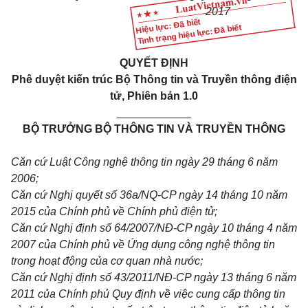
2017
Hiệu lực: Đã biết
Tình trạng hiệu lực: Đã biết
QUYẾT ĐỊNH
P
hê duy
ệ
t ki
ế
n trúc
Bộ
T
hông tin và
T
ruy
ề
n thông đi
ệ
n
t
ử
,
P
hiên b
ả
n 1.0
____________
BỘ TRƯỞNG BỘ THÔNG TIN VÀ TRUYỀN THÔNG
Căn cứ Luật
Công nghệ thông tin ngày 29 tháng 6 năm
2006;
Căn cứ Nghị quyết số 36a/NQ-CP ngày 14 tháng 10 năm
2015 của Chính phủ về Chính phủ điện tử;
Căn cứ Nghị định số 64/2007/NĐ-CP ngày 10 tháng 4 năm
2007 của Chính phủ về Ứng dụng công nghệ thông tin
trong hoạt động của cơ quan nhà nước;
Căn cứ Nghị định số 43/2011/NĐ-CP ngày 13 tháng 6 năm
2011 của Chính phủ Quy định về việc cung cấp thông tin