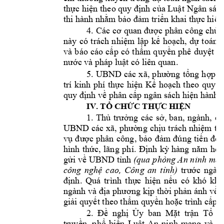
thực
hiện
theo quy 
định
của
Luật
Ngân sách
thi hành 
nhằm
bảo
đảm
triển
 khai 
thực
hiện
4. 
Các 
cơ
quan 
được
phân 
công 
chủ
t
này 
có 
trách 
nhiệm
lập
kế
hoạch,
dự
toán, 
và 
báo 
cáo 
cấp
có 
thẩm
quyền
phê 
duyệt
th
nước
 và pháp 
luật
 có liên quan.
5. 
UBND 
các 
xã, 
phường
tổng
hợp,
t
trí 
kinh 
phí 
thực
hiện
Kế
hoạch
theo 
quy 
đ
quy 
định
về
 phân 
cấp
 ngân sách 
hiện
 hành.
IV. 
TỔ
CHỨC
THỰC
HIỆN
1. 
Thủ
trưởng
các 
sở,
ban, 
ngành, 
cơ
UBND 
các 
xã, 
phường
chịu
trách 
nhiệm
tổ
vụ
được
phân
công, 
bảo
đảm
đúng
tiến
độ,
hình 
thức,
lãng 
phí. 
Định
kỳ
hàng 
năm
hoặ
gửi
về
UBND 
tỉnh
(qua 
phòng An 
ninh 
mạn
công 
nghệ
cao, 
Công 
an 
tỉnh)
trước
ngày 
định.
Quá 
trình 
thực
hiện
nếu
có 
khó 
khă
ngành và 
địa
phương
kịp
thời
phản
 ánh 
về
 
giải
quyết
 theo 
thẩm
quyền
hoặc
 trình 
cấp
 c
2. 
Đề
nghị
Ủy
ban 
Mặt
trận
Tổ
q
truyền,
phổ
biến
Luật
An 
ninh 
mạng
và 
ch