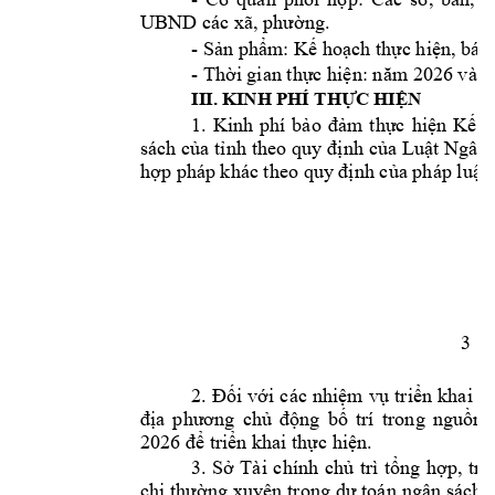
UBND các xã, 
phường.
- 
Sản
phẩm:
Kế
hoạch
thực
hiện,
 báo
- 
Thời
 gian 
thực
hiện:
năm
 2026 và c
III. KINH PHÍ 
THỰC
HIỆN
1. 
Kinh 
phí 
bảo
đảm
thực
hiện
Kế
h
sách 
của
tỉnh
theo 
quy 
định
của
Luật
Ngân 
hợp
 pháp khác theo quy 
định
của
 pháp 
luật.
3
2. 
Đối
với
các 
nhiệm
vụ
triển
khai 
tr
địa
phương
chủ
động
bố
trí 
trong 
nguồn
2026 
để
triển
 khai 
thực
hiện.
3. 
Sở
Tài 
chính
chủ
trì 
tổng
hợp,
trì
chi 
thường
xuyên 
trong 
dự
 toán 
ngân 
sách 