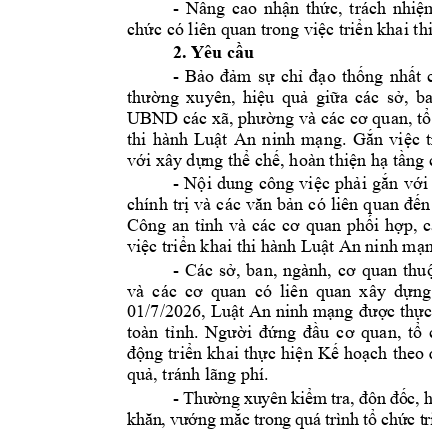
- 
Nâng 
cao 
nhận
thức,
trách 
nhiệm
chức
 có liên quan trong 
việc
triển
 khai thi 
2. Yêu 
cầu
- 
Bảo
đảm
sự
chỉ
đạo
thống
nhất
củ
thường
xuyên, 
hiệu
quả
giữa
các 
sở,
ban,
UBND các xã, 
phường
 và 
các 
cơ
quan, 
tổ
c
thi 
hành 
Luật
An 
ninh 
mạng.
Gắn
việc
tri
với
 xây 
dựng
thể
chế,
 hoàn 
thiện
hạ
tầng
 cô
- 
Nội
dung 
công 
việc
phải
gắn
với
v
chính 
trị
và 
các 
văn
bản
có 
liên 
quan 
đến
L
Công 
an 
tỉnh
và 
các 
cơ
quan 
phối
hợp,
các
việc
triển
 khai thi hành 
Luật
 An ninh 
mạng.
- 
Các 
sở,
ban, 
ngành, 
cơ
quan 
thuộc
và 
các 
cơ
quan 
có 
liên 
quan 
xây 
dựng
l
01/7/2026, 
Luật
An 
ninh 
mạng
được
thực
h
toàn 
tỉnh.
Người
đứng
đầu
cơ
quan, 
tổ
ch
động
triển
khai 
thực
hiện
Kế
hoạch
theo 
đú
quả,
 tránh lãng phí.
- Th
ườ
ng xuyên ki
ể
m tra, 
đ
ôn 
đố
c, h
ư
kh
ă
n, v
ướ
ng m
ắ
c trong quá trình t
ổ
 ch
ứ
c tri
ể