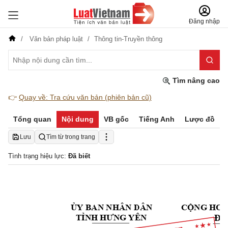
Đăng nhập
Văn bản pháp luật
Thông tin-Truyền thông
Tìm nâng cao
👉
Quay về: Tra cứu văn bản (phiên bản cũ)
Tổng quan
Nội dung
VB gốc
Tiếng Anh
Lược đồ
Lưu
Tìm từ trong trang
Tình trạng hiệu lực:
Đã biết
ỦY
 BAN NHÂN DÂN
CỘNG
 HOÀ
Độ
TỈNH
HƯNG
 YÊN