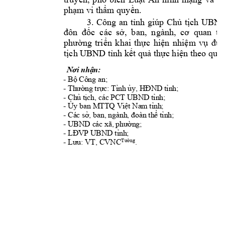
phạm
 vi 
thẩm
quyền.
3. 
Công 
an 
tỉnh
giúp 
Chủ
tịch
UBND
đôn
đốc
  các 
sở,
ban,  ngành, 
cơ
quan  
th
phường
triển
khai 
thực
hiện
nhiệm
vụ
đượ
tịch
 UBND 
tỉnh
kết
quả
thực
hiện
 theo quy 
Nơi
nhận:
- 
Bộ
 Công an;
- 
Thường
trực
: 
Tỉnh
ủy
, 
HĐND
tỉnh;
- 
Chủ
tịch
, các PCT UBND 
tỉnh;
- 
Ủy
 ban MTTQ 
Việt
 Nam t
ỉ
nh; 
- Các 
sở,
 ban, ngành, 
đoàn
thể
tỉnh;
- UBND các xã, 
phường;
- 
LĐVP
 UBND 
tỉnh;
Tường
- 
Lưu:
 VT, CVNC
.