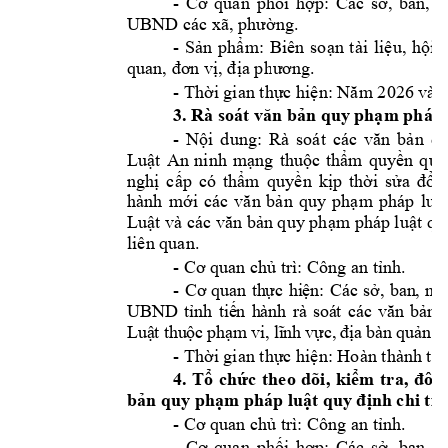
- 
Cơ
quan 
phối
hợp:
Các 
sở,
ban, 
n
UBND các xã, 
phường.
- 
Sản
phẩm:
Biên 
soạn
tài 
liệu,
hội
quan, 
đơn
vị,
địa
phương.
- 
Thời
 gian 
thực
hiện:
Năm
 2026 và c
3. Rà soát 
văn
bản
 quy 
phạm
 pháp 
- 
Nội
dung: 
Rà 
soát 
các 
văn
bản
qu
Luật
An 
ninh 
mạng
thuộc
thẩm
quyền
quả
nghị
cấp
có 
thẩm
quyền
kịp
thời
sửa
đổi,
hành 
mới
các 
văn
bản
quy 
phạm
pháp 
luật
Luật
 và các 
văn
bản
 quy 
phạm
 pháp 
luật
 qu
liên quan.
- 
Cơ
 quan 
chủ
 trì: Công an 
tỉnh.
- 
C
ơ
quan 
th
ự
c 
hi
ệ
n: 
Các 
s
ở
, 
ban, 
ng
UBND
t
ỉ
nh 
ti
ế
n 
hành 
rà 
soát 
các 
v
ă
n 
b
ả
n 
Lu
ậ
t thu
ộ
c ph
ạ
m vi, l
ĩ
nh v
ự
c, 
đị
a bàn qu
ả
n l
- 
Thời
 gian 
thực
hiện:
 Hoàn thành 
tr
4. 
Tổ
chức
theo 
dõi, 
kiểm
tra, 
đôn
bản
 quy 
phạm
 pháp 
luật
 quy 
định
 chi 
tiế
- 
Cơ
 quan 
chủ
 trì: Công an 
tỉnh.
- 
Cơ
quan 
phối
hợp:
Các 
sở,
ban, 
n