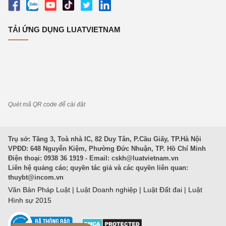
TẢI ỨNG DỤNG LUATVIETNAM
Quét mã QR code để cài đặt
Trụ sở: Tầng 3, Toà nhà IC, 82 Duy Tân, P.Cầu Giấy, TP.Hà Nội
VPĐD: 648 Nguyễn Kiệm, Phường Đức Nhuận, TP. Hồ Chí Minh
Điện thoại: 0938 36 1919 - Email:
cskh@luatvietnam.vn
Liên hệ quảng cáo; quyền tác giả và các quyền liên quan:
thuybt@incom.vn
Văn Bản Pháp Luật
|
Luật Doanh nghiệp
|
Luật Đất đai
|
Luật
Hình sự 2015