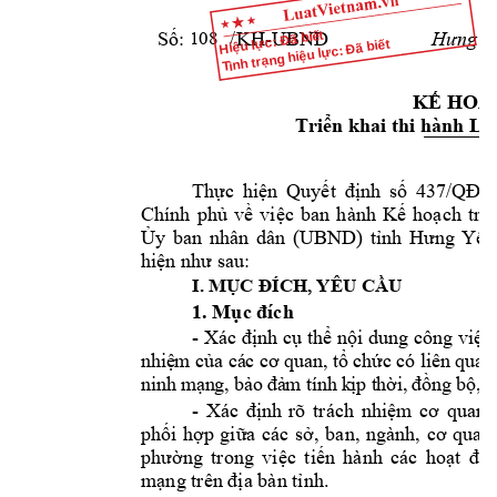
Số:
         /KH-UBND
Hưng
 Y
Hiệu lực: Đã biết
108
Tình trạng hiệu lực: Đã biết
KẾ
HOẠ
Triển
 khai thi hành 
Lu
Thực
hiện
Quyết
định
số
437/QĐ-
Chính 
phủ
về
việc
ban 
hành 
Kế
hoạch
tri
Ủy
ban 
nhân 
dân 
(UBND) 
tỉnh
Hưng
Yên
hiện
như
 sau:
I. 
MỤC
ĐÍCH,
 YÊU 
CẦU
1. 
Mục
đích
- 
Xác 
đị
nh 
c
ụ
th
ể
n
ộ
i 
dung 
công 
vi
ệ
c,
nhi
ệ
m 
c
ủ
a 
các 
c
ơ
quan, 
t
ổ
ch
ứ
c 
có 
liên 
quan
ninh m
ạ
ng, b
ả
o 
đả
m tính k
ị
p th
ờ
i, 
đồ
ng b
ộ
, t
- 
Xác 
định
rõ 
trách 
nhiệm
cơ
quan 
phối
hợp
giữa
các 
sở,
ban, 
ngành, 
cơ
quan 
phường
trong 
việc
tiến
hành 
các 
hoạt
độ
mạng
 trên 
địa
 bàn 
tỉnh.