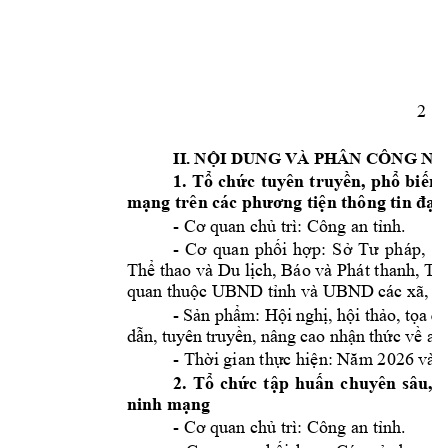
2
II. 
NỘI
 DUNG VÀ PHÂN CÔNG 
NH
1. 
Tổ
chức
tuyên 
truyền,
phổ
biến,
mạng
 trên các 
phương
tiện
 thông tin 
đại
- 
Cơ
 quan 
chủ
 trì: Công an 
tỉnh.
- 
Cơ
quan 
phối
hợp:
Sở
Tư
pháp, 
S
Thể
 thao và Du 
lịch,
 Báo và 
Phát thanh, 
Tr
quan 
thuộc
 UBND 
tỉnh
 và UBND các xã, 
p
- S
ả
n ph
ẩ
m: 
H
ộ
i ngh
ị
, h
ộ
i 
th
ả
o, t
ọ
a 
đ
d
ẫ
n, tuyên truy
ề
n, nâng cao nh
ậ
n th
ứ
c v
ề
 an
- 
Thời
 gian 
thực
hiện:
Năm
 2026 và c
2. 
Tổ
chức
tập
huấn
chuyên 
sâu, 
b
ninh 
mạng
- 
Cơ
 quan 
chủ
 trì: Công an 
tỉnh.