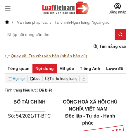
Đăng nhập
Văn bản pháp luật
Tài chính-Ngân hàng,
Ngoại giao
Tìm nâng cao
👉
Quay về: Tra cứu văn bản (phiên bản cũ)
Tổng quan
Nội dung
VB gốc
Tiếng Anh
Lược đồ
Lưu
Tìm từ trong trang
Mục lục
Tình trạng hiệu lực:
Đã biết
BỘ TÀI CHÍNH
CỘNG HOÀ XÃ HỘI CHỦ
____________
NGHĨA VIỆT NAM
Số: 54/2021/TT-BTC
Độc lập - Tự do - Hạnh
phúc
_________________________