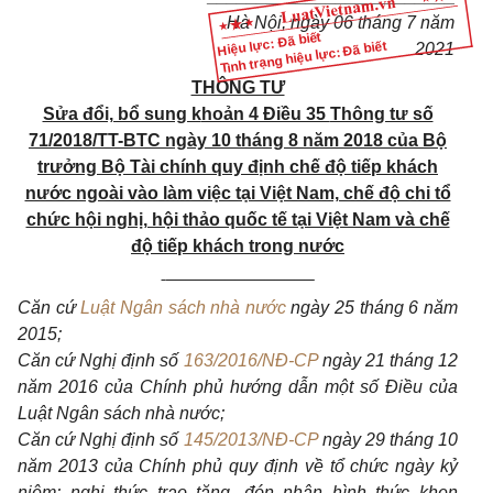
Hà Nội, ngày 06 tháng 7 năm
Hiệu lực: Đã biết
Tình trạng hiệu lực: Đã biết
2021
THÔNG TƯ
Sửa đổi, bổ sung k
hoản 4 Điều 35
Thông tư số
71/2018/TT-BTC ngày 10 tháng 8 năm 2018 của Bộ
trưởng Bộ Tài chính quy định chế độ tiếp khách
nước ngoài vào làm việc tại Việt Nam, chế độ chi tổ
chức hội nghị, hội thảo quốc tế tại Việt Nam và chế
độ tiếp khách trong nước
_______________
Căn cứ
Luật Ngân sách nhà nước
ngày 25 tháng 6 năm
2015;
Căn cứ Nghị định số
163/2016/NĐ-CP
ngày 21 tháng 12
năm 2016 của Chính phủ hướng dẫn một số Điều của
Luật Ngân sách nhà nước;
Căn cứ Nghị định số
145/2013/NĐ-CP
ngày 29 tháng 10
năm 2013 của Chính phủ quy định về tổ chức ngày kỷ
niệm; nghi thức trao tặng, đón nhận hình thức khen