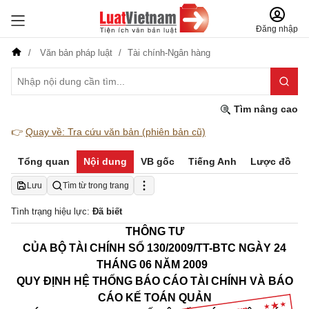
Đăng nhập
Văn bản pháp luật
Tài chính-Ngân hàng
Tìm nâng cao
👉
Quay về: Tra cứu văn bản (phiên bản cũ)
Tổng quan
Nội dung
VB gốc
Tiếng Anh
Lược đồ
Lưu
Tìm từ trong trang
Tình trạng hiệu lực:
Đã biết
THÔNG TƯ
CỦA
BỘ TÀI CHÍNH
SỐ 130/2009/TT-BTC
NGÀY 24
THÁNG 06 NĂM 2009
QUY ĐỊNH HỆ THỐNG BÁO CÁO TÀI CHÍNH VÀ BÁO
CÁO KẾ TOÁN QUẢN