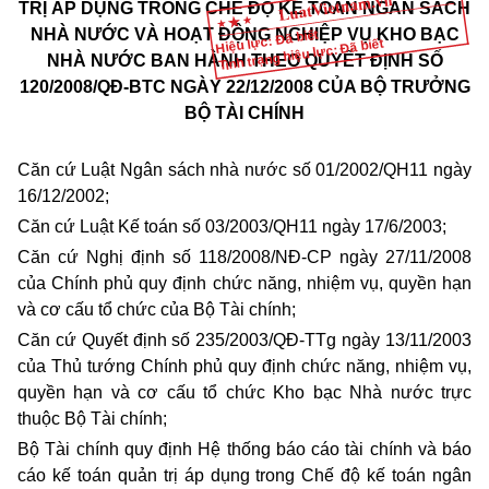
TRỊ ÁP DỤNG TRONG CHẾ ĐỘ KẾ TOÁN NGÂN SÁCH
NHÀ NƯỚC VÀ HOẠT ĐỘNG NGHIỆP VỤ KHO BẠC
Hiệu lực: Đã biết
Tình trạng hiệu lực: Đã biết
NHÀ NƯỚC BAN HÀNH THEO QUYẾT ĐỊNH SỐ
120/2008/QĐ-BTC NGÀY 22/12/2008 CỦA BỘ TRƯỞNG
BỘ TÀI CHÍNH
Căn cứ Luật Ngân sách nhà nước số 01/2002/QH11 ngày
16/12/2002;
Căn cứ Luật Kế toán số 03/2003/QH11 ngày 17/6/2003;
Căn cứ Nghị định số
118/2008/NĐ-CP
ngày 27/11/2008
của Chính phủ quy định chức năng, nhiệm vụ, quyền hạn
và cơ cấu tổ chức của Bộ Tài chính;
Căn cứ Quyết định số 235/2003/QĐ-TTg ngày 13/11/2003
của Thủ tướng Chính phủ quy định chức năng, nhiệm vụ,
quyền hạn và cơ cấu tổ chức Kho bạc Nhà nước trực
thuộc Bộ Tài chính;
Bộ Tài chính quy định Hệ thống báo cáo tài chính và báo
cáo kế toán quản trị áp dụng trong Chế độ kế toán ngân