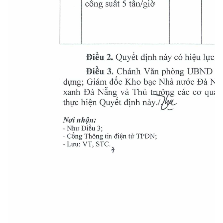
tãnIgi 
cong suât 
5 
Diu 2. Quyt djnh nay có hiu 1rc th
Diu 3. Chánh VAn phông UBND thà
dimg; Giám doe Kho 
 Nhà nuâc Dà Nng
bac 
xanh Dà NAng và Thu tg 
co quan
CC 
thirc hin Quyêt djnh nay.! 
No'inhIn: 
- Nhu Diêu 3; 
- Cong Thông tin din tfr TPDN; 
-Lu'u: VT, STC. 
3 