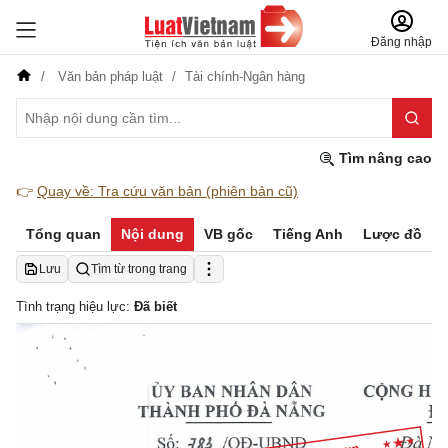
Đăng nhập
Văn bản pháp luật
Tài chính-Ngân hàng
Tìm nâng cao
👉
Quay về: Tra cứu văn bản (phiên bản cũ)
Tổng quan
Nội dung
VB gốc
Tiếng Anh
Lược đồ
Lưu
Tìm từ trong trang
Tình trạng hiệu lực:
Đã biết
CONG HO
UY BAN NHAN DAN
THANH PHO BA NANG
Dc
S: 7SA /QD-UBND
Dà Nc