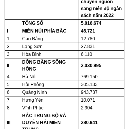
chuyển nguồn
sang niên độ ngân
sách năm 2022
TỔNG SỐ
5.016.674
I
MIỀN NÚI PHÍA BẮC
46.721
1
Cao Bằng
12.780
2
Lạng Sơn
27.831
3
Hòa Bình
6.110
ĐỒNG BẰNG SÔNG
II
2.030.995
HỒNG
4
Hà Nội
769.150
5
Hải Phòng
305.133
6
Quảng Ninh
943.737
7
Hưng Yên
10.071
8
Vĩnh Phúc
2.904
BẮC TRUNG BỘ VÀ
III
DUYÊN HẢI MIỀN
280.941