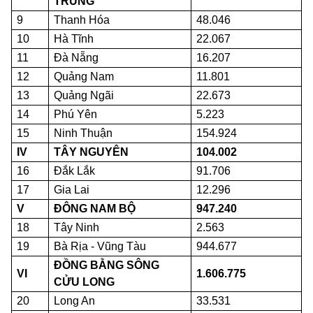
TRUNG
9
Thanh Hóa
48.046
10
Hà Tĩnh
22.067
11
Đà Nẵng
16.207
12
Quảng Nam
11.801
13
Quảng Ngãi
22.673
14
Phú Yên
5.223
15
Ninh Thuận
154.924
IV
TÂY NGUYÊN
104.002
16
Đắk Lắk
91.706
17
Gia Lai
12.296
V
ĐÔNG NAM BỘ
947.240
18
Tây Ninh
2.563
19
Bà Rịa - Vũng Tàu
944.677
ĐỒNG BẰNG SÔNG
VI
1.606.775
CỬU LONG
20
Long An
33.531