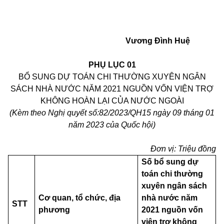
Vương Đình Huệ
PHỤ LỤC 01
BỔ SUNG DỰ TOÁN CHI THƯỜNG XUYÊN NGÂN
SÁCH NHÀ NƯỚC NĂM 2021 NGUỒN
VỐN
VIỆN TRỢ
KHÔNG HOÀN LẠI CỦA NƯỚC NGOÀI
(Kèm theo Nghị quyết số:
82
/2023/QH15 ngày
09
tháng 01
năm 2023 của Quốc hội)
Đơn vị:
T
riệu đồng
Số bổ sung dự
toán chi thường
xuyên ngân sách
Cơ quan, tổ chức, địa
nhà nước năm
STT
phương
2021 nguồn vốn
viện trợ không