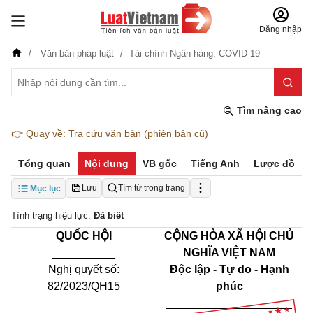
Đăng nhập
Văn bản pháp luật
Tài chính-Ngân hàng,
COVID-19
Tìm nâng cao
👉
Quay về: Tra cứu văn bản (phiên bản cũ)
Tổng quan
Nội dung
VB gốc
Tiếng Anh
Lược đồ
Lưu
Tìm từ trong trang
Mục lục
Tình trạng hiệu lực:
Đã biết
QUỐC HỘI
CỘNG HÒA XÃ HỘI CHỦ
__________
NGHĨA VIỆT NAM
Nghị quyết số:
Độc lập - Tự do - Hạnh
82
/202
3
/QH15
phúc
____________________