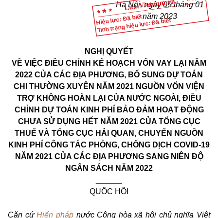
Hà Nội,
ngày
09
tháng 01
năm 2023
Hiệu lực: Đã biết
Tình trạng hiệu lực: Đã biết
NGHỊ QUYẾT
VỀ VIỆC ĐIỀU CHỈNH KẾ HOẠCH VỐN VAY LẠI NĂM
2022 CỦA CÁC ĐỊA PHƯƠNG, BỔ SUNG DỰ TOÁN
CHI THƯỜNG XUYÊN NĂM 2021 NGUỒN VỐN VIỆN
TRỢ KHÔNG HOÀN LẠI CỦA NƯỚC NGOÀI, ĐIỀU
CHỈNH DỰ TOÁN KINH PHÍ BẢO ĐẢM HOẠT ĐỘNG
CHƯA SỬ DỤNG HẾT NĂM 2021 CỦA TỔNG CỤC
THUẾ VÀ TỔNG CỤC HẢI QUAN, CHUYỂN NGUỒN
KINH PHÍ CÔNG TÁC PHÒNG, CHỐNG DỊCH COVID-19
NĂM 2021 CỦA CÁC ĐỊA PHƯƠNG SANG NIÊN ĐỘ
NGÂN SÁCH NĂM 2022
______
QUỐC HỘI
Căn cứ
Hiến pháp
nước Cộng hòa xã hội chủ nghĩa Việt