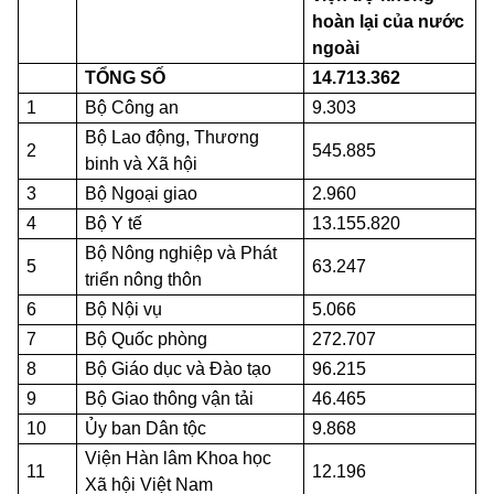
hoàn lại của nước
ngoài
TỔNG SỐ
14.713.362
1
Bộ Công an
9.303
Bộ Lao động, Thương
2
545.885
binh và Xã hội
3
Bộ Ngoại giao
2.960
4
Bộ Y tế
13.155.820
Bộ Nông nghiệp và Phát
5
63.247
triển nông thôn
6
Bộ Nội vụ
5.066
7
Bộ Quốc phòng
272.707
8
Bộ Giáo dục và Đào tạo
96.215
9
Bộ Giao thông vận tải
46.465
10
Ủy ban Dân tộc
9.868
Viện Hàn lâm Khoa học
11
12.196
Xã hội Việt Nam