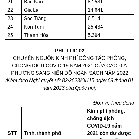
21
Bắc Kạn
87.531
22
Gia Lai
14.641
23
Sóc Trăng
6.514
24
Kon Tum
25.434
25
Thanh Hóa
5.394
PHỤ LỤC 02
CHUYỂN NGUỒN KINH PHÍ CÔNG TÁC PHÒNG,
CHỐNG DỊCH COVID-19 NĂM 2021 CỦA CÁC ĐỊA
PHƯƠNG SANG NIÊN ĐỘ NGÂN SÁCH NĂM 2022
(Kèm theo Nghị quyết số:
82
/2023/QH15 ngày
09
tháng 01
năm 2023 của Quốc hội)
Đơn vị: Triệu đồng
Kinh phí phòng,
chống dịch
COVID-19 năm
STT
Tỉnh, thành phố
2021 còn dư được