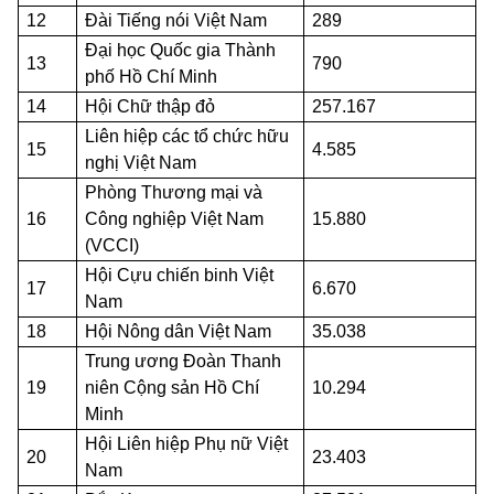
12
Đài Tiếng nói Việt Nam
289
Đại học Quốc gia Thành
13
790
phố Hồ Chí Minh
14
Hội Chữ thập đỏ
257.167
Liên hiệp các tổ chức hữu
15
4.585
nghị Việt Nam
Phòng Thương mại và
16
Công nghiệp Việt Nam
15.880
(VCCI)
Hội Cựu chiến binh Việt
17
6.670
Nam
18
Hội Nông dân Việt Nam
35.038
Trung ương Đoàn Thanh
19
niên Cộng sản Hồ Chí
10.294
Minh
Hội Liên hiệp Phụ nữ Việt
20
23.403
Nam