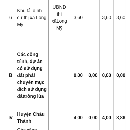
UBND
Khu tái định
thị
6
cư thị xã Long
3,60
3,60
3,60
x
ã
Long
Mỹ
Mỹ
Các công
trình, dự án
có sử dụng
B
đất phải
0,00
0,00
0,00
0,00
chuyển mục
đích sử dụng
đ
ất
trồng lúa
Huyện Châu
IV
4,00
0,00
4,00
3,86
Thành