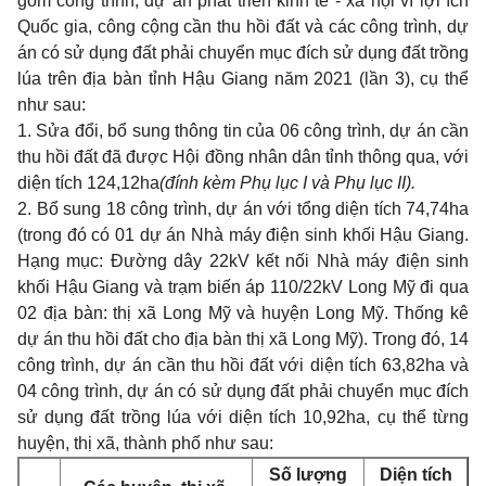
gồm công trình, dự án phát triển kinh tế - xã hội vì lợi ích
Quốc gia, công cộng cần thu hồi đất và các công trình, dự
án có sử dụng đất phải chuyển mục đích sử dụng đất trồng
lúa trên địa bàn tỉnh Hậu Giang năm 2021 (lần 3), cụ thể
như sau:
1. Sửa đổi, bổ sung thông tin của 06 công trình, dự án cần
thu hồi đất đã được Hội đồng nhân dân tỉnh thông qua, với
diện tích 124,12ha
(đính kèm Phụ lục I và Phụ lục II).
2. Bổ sung 18 công trình, dự án với tổng diện tích 74,74ha
(trong đó có 01 dự án Nhà máy điện sinh khối Hậu Giang.
Hạng mục: Đường dây 22kV kết nối Nhà máy điện sinh
khối Hậu Giang và trạm biến áp 110/22kV Long Mỹ đi qua
02 địa bàn: thị xã Long Mỹ và huyện Long Mỹ. Thống kê
dự án thu hồi đất cho địa bàn thị xã Long Mỹ). Trong đó, 14
công trình, dự án cần thu hồi đất với diện tích 63,82ha và
04 công trình, dự án có sử dụng đất phải chuy
ể
n mục đích
sử dụng đất trồng lúa với diện tích 10,92ha, cụ thể từng
huyện, thị xã, thành phố như sau:
Số lượng
Diện tích