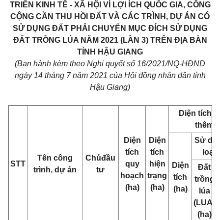
TRIỂN KINH TẾ - XÃ HỘI VÌ LỢI ÍCH QUỐC GIA, CÔNG
CỘNG CẦN THU HỒI ĐẤT VÀ CÁC TRÌNH, DỰ ÁN CÓ
SỬ DỤNG ĐẤT PHẢI CHUYỂN MỤC ĐÍCH SỬ DỤNG
ĐẤT TRỒNG LÚA NĂM 2021 (LẦN 3) TRÊN ĐỊA BÀN
TỈNH HẬU GIANG
(Ban hành kèm theo Nghị quyết số 16/2021/NQ-HĐND
ngày 14 tháng 7 năm 2021 của Hội đồng nhân dân tỉnh
Hậu Giang)
Diện tích t
thêm
Diện
Diện
Sử dụ
tích
tích
loại 
Tên công
Ch
ủ
đầu
STT
quy
hiện
Diện
Đất
trình, dự án
tư
hoạch
trạng
tích
trồng
(ha)
(ha)
(ha)
lúa
(LUA)
(ha)