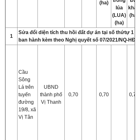
trồng
Đất
(ha)
lúa
khác
(LUA)
(ha)
(ha)
Sửa đổi diện tích thu hồi đất dự án tại số t
hứ
tự 1 M
1
ban hành kèm theo Nghị quyết số 07/2021/NQ-HĐ
Cầu
Sông
Lá trên
UBND
tuy
ế
n
thành phố
0,70
0,70
0,70
đường
Vị Thanh
19/8, xã
Vị Tân