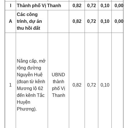
I
Thành phố Vị Thanh
0,82
0,72
0,10
0,00
Các công
A
trình, dự án
0,82
0,72
0,10
0,00
thu hồi đất
Nâng cấp, mở
rộng đường
Nguyễn Huệ
UBND
(đoạn từ kênh
thành
1
0,82
0,72
0,10
Mương lộ 62
phố Vị
đến kênh Tắc
Thanh
Huyện
Phương).