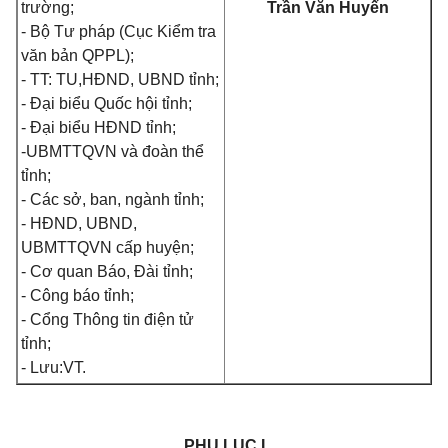
trường;
Trần Văn Huyến
- Bộ Tư pháp (Cục Kiểm tra
văn bản QPPL);
- TT: TU,
HĐND
, UBND t
ỉ
nh;
- Đại biểu Quốc hội tỉnh;
- Đại biểu HĐND tỉnh;
-
U
BMTTQVN và đo
à
n thể
tỉnh;
- Các sở, ban, ngành tỉnh;
- HĐND, UBND,
UBMTTQVN cấp huyện;
- Cơ quan Báo, Đài tỉnh;
- Công báo tỉnh;
- Cổng Thông tin điện tử
tỉnh;
- Lưu:
VT.
PHỤ LỤC I