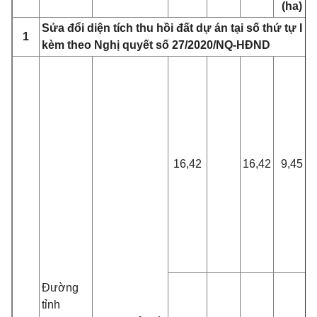
(ha)
Sửa đ
ổ
i diện tích thu hồi đất dự án tại số thứ tự I 
1
kèm theo Nghị quyết số 27/2020/NQ-HĐND
16,42
16,42
9,45
Đường
tỉnh