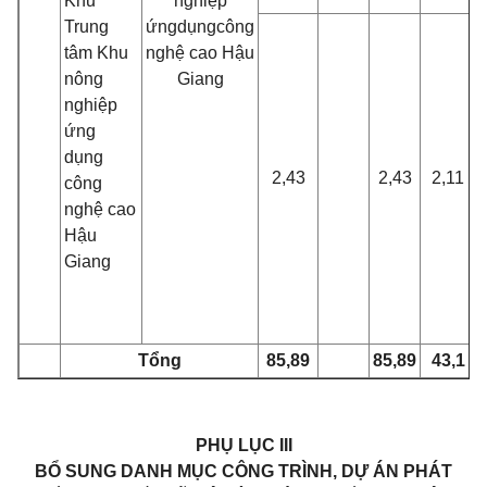
Khu
nghiệp
Trung
ứng
dụng
công
tâm Khu
nghệ cao Hậu
nông
Giang
nghiệp
ứng
dụng
2,43
2,43
2,11
công
nghệ cao
Hậu
Giang
Tổng
85,89
85,89
43,1
PHỤ LỤC III
BỔ SUNG DANH MỤC CÔNG TRÌNH, DỰ ÁN PHÁT