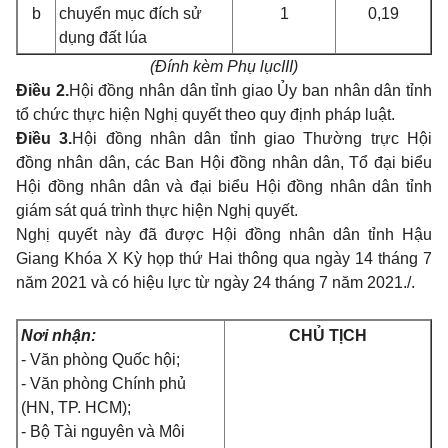
b
chuyển mục đích sử
1
0,19
dụng đất lúa
(Đính k
è
m Phụ lục
III
)
Điều 2.
Hội đồng nhân dân tỉnh giao Ủy ban nhân dân tỉnh
tổ chức thực hiện Nghị quyết theo quy định pháp luật.
Điều 3.
Hội đồng nhân dân tỉnh giao Thường trực Hội
đồng nhân dân, các Ban Hội đồng nhân dân, Tổ đại biểu
Hội đồng nhân dân và đại biểu Hội đồng nhân dân tỉnh
giám sát quá trình thực hiện Nghị quyết.
Nghị quyết này đã được Hội đồng nhân dân t
ỉ
nh Hậu
Giang Khóa X Kỳ họp thứ Hai thông qua ngày 14 tháng 7
năm 2021 và có hiệu lực từ ngày 24 tháng 7 năm 2021./.
Nơi nhận:
CHỦ TỊCH
- Văn phòng Quốc hội;
- Văn phòng Chính phủ
(HN, TP. HCM);
- Bộ Tài ng
u
yên và Môi