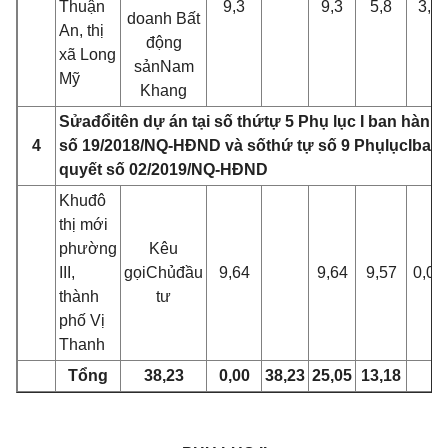
Thuận
9,3
9,3
5,8
3,5
doanh Bất
An, thị
động
xã Long
s
ản
Nam
Mỹ
Khang
Sửa
đ
ổi
t
ê
n dự án tại số th
ứ
tự 5 Phụ lục I ban hành
4
số 19/2018/NQ-HĐND và s
ố
thứ tự số 9 Phụ
l
ục
I
ban 
quyết số 02/2019/NQ-HĐND
Khu
đ
ô
thị mới
phườn
g
K
ê
u
III
,
gọ
i
Chủ
đầ
u
9,64
9,64
9,57
0,07
thành
tư
phố Vị
Thanh
T
ổ
ng
38,23
0,00
38,23
25,05
13,18