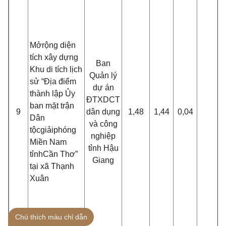
M
ở
rộng diện
tích xây dựng
Ban
Khu di tích lịch
Quản lý
sử “Địa điểm
dự án
thành lập Ủy
ĐTXDCT
ban mặt trận
9
d
â
n dụng
1,48
1,44
0,04
Dân
và công
tộc
giải
ph
ó
ng
nghiệp
Miền Nam
tỉnh Hậu
tỉnh
C
ần Thơ”
Giang
tại xã Thạnh
Xuân
Chú thích màu chỉ dẫn