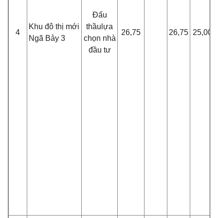
Đ
ấ
u
Khu đô thị mới
thầu
l
ựa
4
26,75
26,75
25,00
Ngã B
ả
y 3
chọn nhà
đầu tư