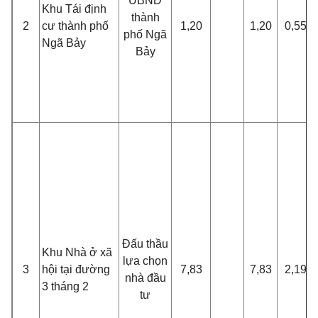
UBND
Khu Tái định
thành
2
cư thành phố
1,20
1,20
0,55
phố Ngã
Ngã B
ả
y
Bảy
Đấu thầu
Khu Nhà ở xã
lựa chọn
3
hội tại đường
7,83
7,83
2,19
nhà đầu
3 tháng 2
tư