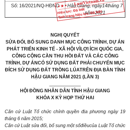
Số: 1
6
/
2021/
NQ-HĐND
Hậu Giang, ngày
14
tháng 7
Hiệu lực: Đã biết
Tình trạng hiệu lực: Đã biết
năm 202
1
NGHỊ QUYẾT
SỬA ĐỔI, BỔ SUNG DANH MỤC CÔNG TRÌNH, DỰ ÁN
PHÁT TRIỂN KINH TẾ - XÃ HỘI VÌ
L
ỢI ÍCH QUỐC GIA,
CÔNG CỘNG CẦN THU HỒI ĐẤT VÀ CÁC CÔNG
TRÌNH, DỰ ÁN
C
Ó SỬ DỤNG ĐẤT PHẢI CHUYỂN MỤC
ĐÍCH SỬ DỤNG ĐẤT TRỒNG LÚA
T
RÊN ĐỊA BÀN TỈNH
HẬU GIANG NĂM 2021 (LẦN 3)
____________
HỘI ĐỒNG NHÂN DÂN TỈNH HẬU GIANG
KHÓA X KỲ HỌP THỨ HAI
Căn cứ Luật Tổ chức chính quyền địa phương ngày 19
tháng 6 năm 2015;
Căn cứ Luật sửa đổi, bổ sung một số
điều
của Luật Tổ chức