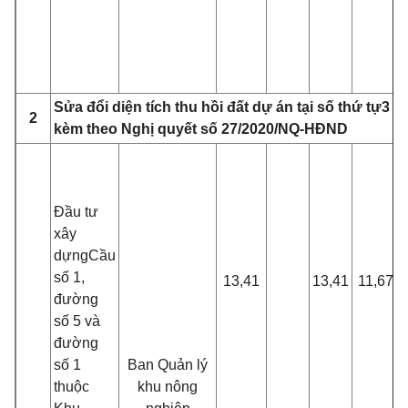
Sửa đ
ổ
i diện tích thu hồi đất dự án tại số thứ t
ự
3 M
2
kèm theo Nghị quyết số 27/2020/NQ-HĐND
Đầu tư
xây
dựng
C
ầu
số 1,
13,41
13,41
11,67
đường
số 5 và
đường
số 1
Ban Quản lý
thuộc
khu nông