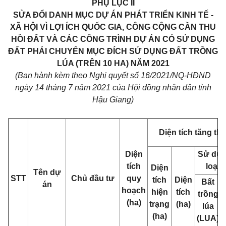
PHỤ LỤC II
SỬA ĐỔI DANH MỤC DỰ ÁN PHÁT TRIỂN KINH TẾ -
XÃ HỘI VÌ LỢI ÍCH QUỐC GIA, CÔNG CỘNG CẦN THU
HỒI ĐẤT VÀ CÁC CÔNG TRÌNH DỰ ÁN CÓ SỬ DỤNG
ĐẤT PHẢI CHUYỂN MỤC ĐÍCH SỬ DỤNG ĐẤT TRỒNG
LÚA (TRÊN 10 HA) NĂM 2021
(Ban hành kèm theo Nghị quyết số 16/2021/NQ-HĐND
ngày 14 tháng 7 năm 2021 của Hội đồng nhân dân tỉnh
Hậu Giang)
Diện tích tăng th
Diện
Sử dụn
tích
loại 
Diện
Tên dự
STT
Chủ đầu tư
quy
tích
Diện
Bất
án
hoạch
hiện
tích
trồng
(ha)
trạng
(ha)
lúa
(ha)
(LUA)