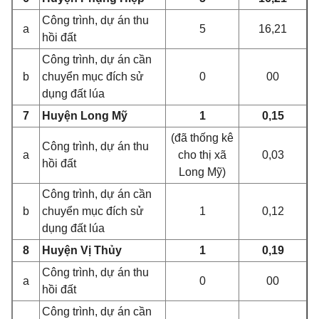
Công trình, dự án thu
a
5
16,21
hồi đất
Công trình, dự án cần
b
chuyển mục đích sử
0
00
dụng đất lúa
7
Huyện Long Mỹ
1
0,15
(đã thốn
g k
ê
Công trình, dự án thu
a
cho thị xã
0,03
hồi đất
Long Mỹ)
Công trình, dự án cần
b
chuyển mục đích sử
1
0,12
dụng đất lúa
8
Huyện Vị Thủy
1
0,19
Công trình, dự án thu
a
0
00
hồi đất
Công trình, dự án cần