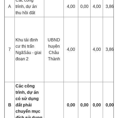
Các công
A
trình, dự án
4,00
0,00
4,00
3,86
thu hồi đất
Khu tái định
UBND
cư thị trấn
huyện
7
4,00
4,00
3,86
Ng
ã
Sáu - giai
Châu
đoạn 2
Thành
Các công
trình, dự án
có sử dụng
B
đất ph
ả
i
0,00
0,00
0,00
0,00
chuy
ể
n mục
đích sử dụng