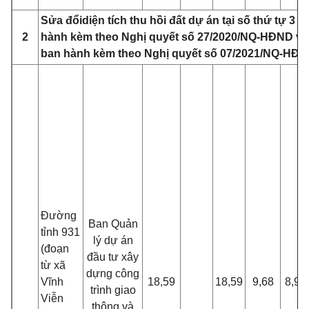
S
ử
a đ
ổi
diện t
í
ch thu hồi đất dự án tại số thứ tự 3 M
2
hành kèm theo Nghị quyết số 27/2020/NQ-HĐND và
ban hành kèm theo Nghị quyết số 07/2021/NQ-HĐ
Đường
Ban Quản
tỉnh 931
lý dự án
(đoạn
đầu tư xây
từ xã
dựng công
Vĩnh
18,59
18,59
9,68
8,91
trình giao
Viễn
thông và