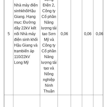
Nhà máy điện
Điện 2,
sinh
khối
Hậu
Công ty
Giang. Hạng
Cổ phần
mục: Đường
Năng
dây 22kV kết
lượng tái
5
n
ố
i Nhà máy
tạo Sơn
0,06
0,06
0,06
điện sinh khối
Mỹ và
Hậu Giang và
Công ty
trạm
biế
n áp
Cổ phần
1
10
/22kV
Năng
Long Mỹ
lượng tái
tạo và
Nông
nghiệp
Ninh
Thuận