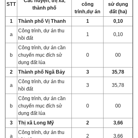
Các huyện, thị xã,
STT
công
sử dụng
thành phố
trình,
d
ự án
đất (ha)
1
Thành phố Vị Thanh
1
0,10
Công trình, dự án thu
a
1
0,10
hồi đất
Công trình, dự án cần
b
chuyển mục đích sử
0
00
dụng đất lúa
2
Thành phố Ngã Bảy
3
35,78
Công trình, dự án thu
a
3
35,78
hồi đất
Công trình, dự án cần
b
chuyển mục đích sử
0
00
dụng đất lúa
3
Thị xã Long Mỹ
2
3,66
Công trình, dự án thu
a
2
3,66