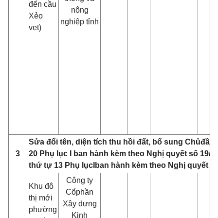
đến cầu
nông
Xẻo
nghiệp tỉnh
vẹt)
Sửa đổi tên, diện tích thu hồi đất, bổ sung Ch
ủ
đầu 
3
20 Phụ lục I ban h
à
nh kèm theo Nghị quyết số 19/
thứ tự 13 Phụ lục
I
ban hành kèm theo Nghị quyết 
Công ty
Khu đô
C
ổ
phần
thị mới
Xây dựng
phường
Kinh