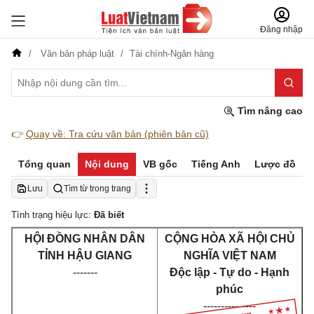
Đăng nhập
Văn bản pháp luật
Tài chính-Ngân hàng
Tìm nâng cao
👉
Quay về: Tra cứu văn bản (phiên bản cũ)
Tổng quan
Nội dung
VB gốc
Tiếng Anh
Lược đồ
Lưu
Tìm từ trong trang
Tình trạng hiệu lực:
Đã biết
HỘI ĐỒNG NHÂN DÂN
CỘNG HÒA XÃ HỘI CHỦ
TỈNH HẬU GIANG
NGHĨA VIỆT NAM
-------
Độc lập - Tự do - Hạnh
phúc
---------------