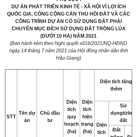
DỰ ÁN PHÁT TRIỂN KINH TẾ - XÃ HỘI VÌ LỢI ÍCH
QUỐC GIA, CÔNG CỘNG CẦN THU HỒI ĐẤT VÀ CÁC
CÔNG TRÌNH DỰ ÁN CÓ SỬ DỤNG ĐẤT PHẢI
CHUYỂN MỤC ĐÍCH SỬ DỤNG ĐẤT TRỒNG LÚA
(DƯỚI 10 HA) NĂM 2021
(Ban hàn
h kèm theo Nghị quyết s
ố
16/202
1
/NQ-HĐND
ngày 14 tháng 7 năm 2021 c
ủ
a Hội đồng nhân dân tỉnh
Hậu Giang)
Diện tích t
ă
ng
thêm
Diện
Diện
Sử
tích
tích
Tên dự
Chủ đầu
dụng
từ
loại
STT
quy
hiện
án
tư
đất
hoạch
trạng
Diện
Đất
(ha)
(ha)
tích