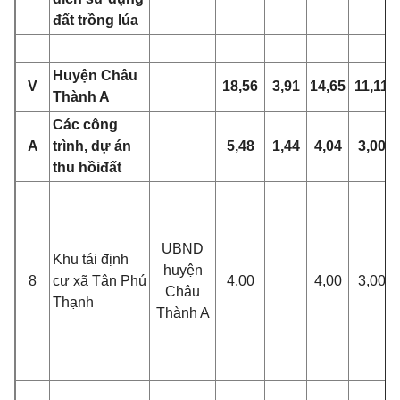
đất trồng lúa
Huyện Châu
V
18,56
3,91
14,65
11,11
Thành A
Các công
A
trình, dự án
5,48
1,44
4,04
3,00
thu hồi
đất
UBND
Khu tái định
huyện
8
cư xã Tân Phú
4,00
4,00
3,00
Châu
Thạnh
Thành A