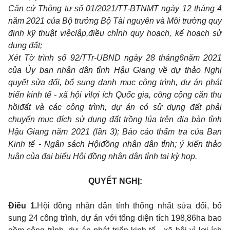
Căn cứ Thông tư số 01/2021/TT-BTNMT ngày 12 tháng 4
năm 2021 của Bộ trưởng Bộ Tài nguyên và Môi trường quy
định kỹ thuật việc
lậ
p,
điề
u chỉnh quy hoạch, kế hoạch sử
dụng đất;
Xét Tờ trình số 92/TTr
-
UBND ngày 28 tháng
6
năm 2021
của Ủy ban nhân dân tỉnh Hậu Giang về dự thảo Nghị
quyết sửa đổi, bổ sung danh mục công trình, dự án ph
á
t
triển kinh tế - xã hội vì
l
ợi ích Quốc gia, công cộng căn thu
h
ồi
đất và các c
ô
ng trình, dự án có sử dụng đất phải
chuyển mục đích sử dụng đất trồng lúa trên địa bàn tỉnh
Hậu Giang năm 2021 (lần 3); Báo cáo thẩm tra của Ban
Kinh tế - Ngân sách Hội
đ
ồng nhân dân tỉnh; ý kiến thảo
luận của đại biểu Hội đồng nhân dân tỉnh tại kỳ họp.
QUYẾT NGHỊ:
Điều 1.
Hội đồng nhân dân tỉnh thống nhất sửa đổi, bổ
sung 24 công trình, dự án với tổng diện tích 198,86ha bao