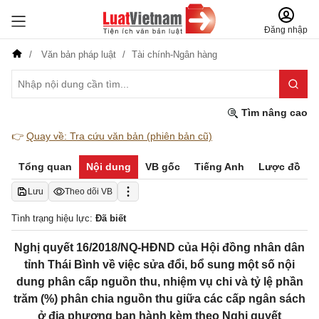
Đăng nhập
Văn bản pháp luật
Tài chính-Ngân hàng
Tìm nâng cao
👉
Quay về: Tra cứu văn bản (phiên bản cũ)
Tổng quan
Nội dung
VB gốc
Tiếng Anh
Lược đồ
Lưu
Theo dõi VB
Tình trạng hiệu lực:
Đã biết
Nghị quyết 16/2018/NQ-HĐND của Hội đồng nhân dân
tỉnh Thái Bình về việc sửa đổi, bổ sung một số nội
dung phân cấp nguồn thu, nhiệm vụ chi và tỷ lệ phần
trăm (%) phân chia nguồn thu giữa các cấp ngân sách
ở địa phương ban hành kèm theo Nghị quyết