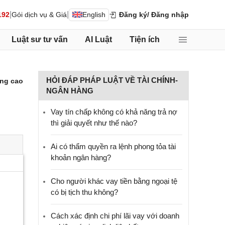
|
|
192
Gói dịch vụ & Giá
English
Đăng ký
/ Đăng nhập
Luật sư tư vấn
AI Luật
Tiện ích
HỎI ĐÁP PHÁP LUẬT VỀ TÀI CHÍNH-
ng cao
NGÂN HÀNG
Vay tín chấp không có khả năng trả nợ
thì giải quyết như thế nào?
Ai có thẩm quyền ra lệnh phong tỏa tài
khoản ngân hàng?
Cho người khác vay tiền bằng ngoại tệ
có bị tịch thu không?
Cách xác định chi phí lãi vay với doanh