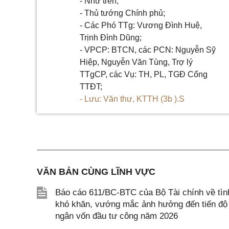
- Như trên;
- Thủ tướng Chính phủ;
- Các Phó TTg: Vương Đình Huệ,
Trịnh Đình Dũng;
- VPCP: BTCN, các PCN: Nguyễn Sỹ
Hiệp, Nguyễn Văn Tùng, Trợ lý
TTgCP, các Vụ: TH, PL, TGĐ Cổng
TTĐT;
- Lưu: Văn thư, KTTH (3b ).S
VĂN BẢN CÙNG LĨNH VỰC
Báo cáo 611/BC-BTC của Bộ Tài chính về tình
khó khăn, vướng mắc ảnh hưởng đến tiến độ g
ngân vốn đầu tư công năm 2026