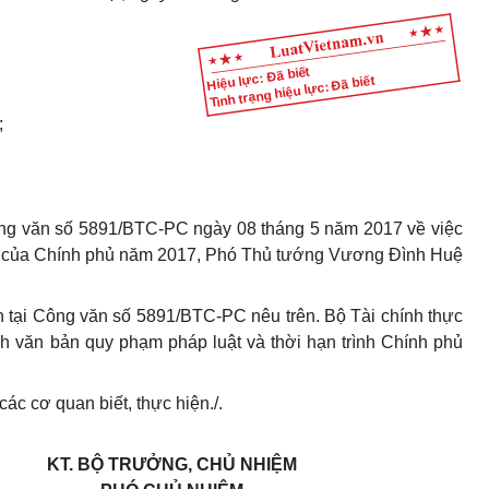
Hiệu lực: Đã biết
Tình trạng hiệu lực: Đã biết
;
Công văn số 5891/BTC-PC ngày 08 tháng 5 năm 2017 về việc
ác của Chính phủ năm 2017, Phó Thủ tướng Vương Đình Huệ
h tại Công văn số 5891/BTC-PC nêu trên. Bộ Tài chính thực
h văn bản quy phạm pháp luật và thời hạn trình Chính phủ
c cơ quan biết, thực hiện./.
KT. BỘ TRƯỞNG, CHỦ NHIỆM