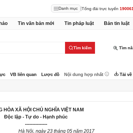
|
Danh mục
Tổng đài trực tuyến
19006
hảo
Tin văn bản mới
Tin pháp luật
Bản tin luật
Tìm kiếm
Tìm nâ
lực
VB liên quan
Lược đồ
Nội dung hợp nhất
Tải về
 HÒA XÃ HỘI CHỦ NGHĨA VIỆT NAM
Độc lập - Tự do - Hạnh phúc
---------------
Hà Nội, ngày 23 tháng 05 năm 2017