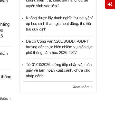
không kiểm tra, khảo sát năng lực để
phân
tuyển sinh vào lớp 1
Yêu
Không được lấy danh nghĩa “tự nguyện”
cầu
ép học sinh tham gia hoạt động, thu tiền
Thắng,
hỗ trợ
trái quy định
ều
26
Đã có Công văn 5208/BGDĐT-GDPT
hướng dẫn thực hiện nhiệm vụ giáo dục
phổ thông năm học 2026-2027
phân
Từ 01/10/2026, dừng tiếp nhận văn bản
giấy về tạm hoãn xuất cảnh, chưa cho
nhập cảnh
 thống
Xem thêm
 thêm