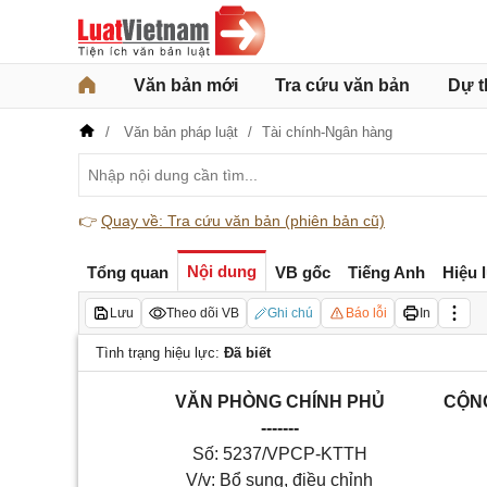
Văn bản mới
Tra cứu văn bản
Dự t
Văn bản pháp luật
Tài chính-Ngân hàng
👉
Quay về: Tra cứu văn bản (phiên bản cũ)
Nội dung
Tổng quan
VB gốc
Tiếng Anh
Hiệu 
Lưu
Theo dõi VB
Ghi chú
Báo lỗi
In
Tình trạng hiệu lực:
Đã biết
VĂN PHÒNG CHÍNH PHỦ
CỘNG
-------
Số: 5237/VPCP-KTTH
V/v: Bổ sung, điều chỉnh