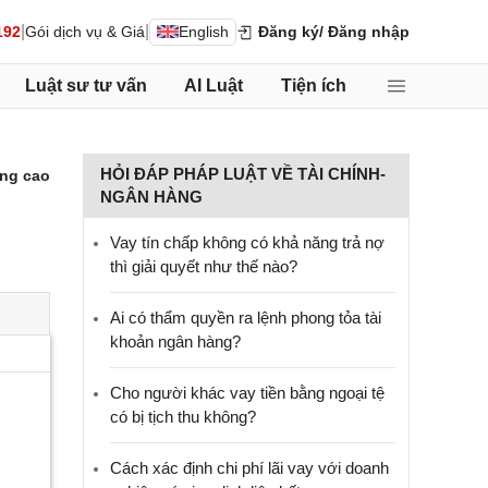
|
|
192
Gói dịch vụ & Giá
English
Đăng ký
/ Đăng nhập
Luật sư tư vấn
AI Luật
Tiện ích
HỎI ĐÁP PHÁP LUẬT VỀ TÀI CHÍNH-
ng cao
NGÂN HÀNG
Vay tín chấp không có khả năng trả nợ
thì giải quyết như thế nào?
Ai có thẩm quyền ra lệnh phong tỏa tài
khoản ngân hàng?
Cho người khác vay tiền bằng ngoại tệ
có bị tịch thu không?
Cách xác định chi phí lãi vay với doanh