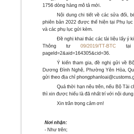
1756 dòng hàng mô tả mới.
Nội dung chi tiết về các sửa đổi
phiên bản 2022 được thể hiện tại Phụ lụ
và các phụ lục gửi kèm.
Đề nghị khai thác các tài liệu lấy ý
Thông tư
09/2019/TT-BTC
tại đị
pageld=2&aid=164305&cid=36.
Ý kiến tham gia, đề nghị gửi về B
Dương Đình Nghệ, Phường Yên Hòa, Quận
gửi theo địa chỉ
phongphanloai@customs.g
Quá thời hạn nêu trên, nếu Bộ Tài 
thì xin được hiểu là đã nhất trí với nội dung
Xin trân trọng cảm ơn!
Nơi nhận:
- Như trên;