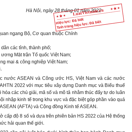
Hà Nội, ngày 28 tháng 01 năm 2022
Hiệu lực: Đã biết
Tình trạng hiệu lực: Đã biết
 quan ngang Bộ, Cơ quan thuộc Chính
 dân các tỉnh, thành phố;
g ương Mặt trận Tổ quốc Việt Nam;
ng mại & công nghiệp Việt Nam;
.
các nước ASEAN và Công ước HS, Việt Nam và các nước
AHTN 2022 với mục tiêu xây dựng Danh mục và Biểu thuế
hóa các chú giải, mã số và mô tả nhằm thúc đẩy tự do luân
ội nhập kinh tế trong khu vực và đặc biệt góp phần vào quá
do ASEAN (AFTA) và Cộng đồng Kinh tế ASEAN.
ở cấp độ 8 số và dựa trên phiên bản HS 2022 của Hệ thống
ức hải quan thế giới.