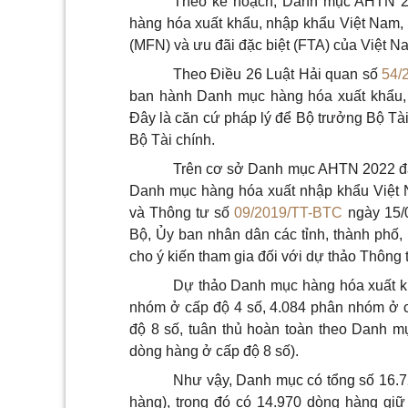
Theo kế hoạch, Danh mục AHTN 20
hàng hóa xuất khẩu, nhập khẩu Việt Nam, l
(MFN) và ưu đãi đặc biệt (FTA) của Việt N
Theo Điều 26 Luật Hải quan số
54/
ban hành Danh mục hàng hóa xuất khẩu, 
Đây là căn cứ pháp lý để Bộ trưởng Bộ Tà
Bộ Tài chính.
Trên cơ sở Danh mục AHTN 2022 đã
Danh mục hàng hóa xuất nhập khẩu Việt 
và Thông tư số
09/2019/TT-BTC
ngày 15/0
Bộ, Ủy ban nhân dân các tỉnh, thành phố
cho ý kiến tham gia đối với dự thảo Thông t
Dự thảo Danh mục hàng hóa xuất k
nhóm ở cấp độ 4 số, 4.084 phân nhóm ở c
độ 8 số, tuân thủ hoàn toàn theo Danh 
dòng hàng ở cấp độ 8 số).
Như vậy, Danh mục có tổng số 16.7
hàng), trong đó có 14.970 dòng hàng gi