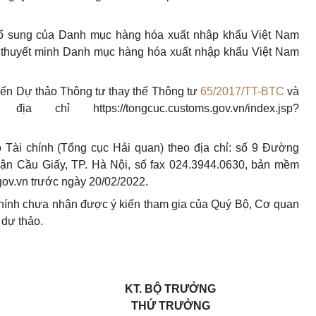
, bổ sung của Danh mục hàng hóa xuất nhập khẩu Việt Nam
c thuyết minh Danh mục hàng hóa xuất nhập khẩu Việt Nam
 kiến Dự thảo Thông tư thay thế Thông tư
65/2017/TT-BTC
và
a chỉ https://tongcuc.customs.gov.vn/index.jsp?
ộ Tài chính (Tổng cục Hải quan) theo địa chỉ: số 9 Đường
 Cầu Giấy, TP. Hà Nội, số fax 024.3944.0630, bản mềm
ov.vn
trước ngày 20/02/2022.
chính chưa nhận được ý kiến tham gia của Quý Bộ, Cơ quan
 dự thảo.
KT. BỘ TRƯỞNG
THỨ TRƯỞNG