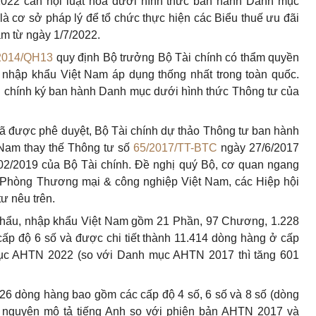
22 cần nội luật hóa dưới hình thức ban hành Danh mục
à cơ sở pháp lý để tổ chức thực hiện các Biểu thuế ưu đãi
am từ ngày 1/7/2022.
2014/QH13
quy định Bộ trưởng Bộ Tài chính có thẩm quyền
nhập khẩu Việt Nam áp dụng thống nhất trong toàn quốc.
i chính ký ban hành Danh mục dưới hình thức Thông tư của
 được phê duyệt, Bộ Tài chính dự thảo Thông tư ban hành
Nam thay thế Thông tư số
65/2017/TT-BTC
ngày 27/6/2017
2/2019 của Bộ Tài chính. Đề nghị quý Bộ, cơ quan ngang
, Phòng Thương mại & công nghiệp Việt Nam, các Hiệp hội
ư nêu trên.
hẩu, nhập khẩu Việt Nam gồm 21 Phần, 97 Chương, 1.228
ấp độ 6 số và được chi tiết thành 11.414 dòng hàng ở cấp
mục AHTN 2022 (so với Danh mục AHTN 2017 thì tăng 601
26 dòng hàng bao gồm các cấp độ 4 số, 6 số và 8 số (dòng
ữ nguyên mô tả tiếng Anh so với phiên bản AHTN 2017 và