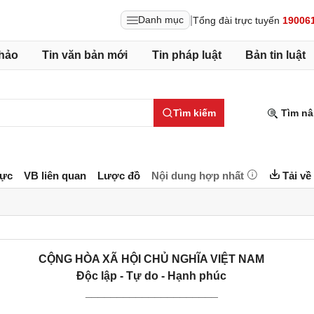
|
Danh mục
Tổng đài trực tuyến
19006
hảo
Tin văn bản mới
Tin pháp luật
Bản tin luật
Tìm kiếm
Tìm nâ
lực
VB liên quan
Lược đồ
Nội dung hợp nhất
Tải về
CỘNG HÒA XÃ HỘI CHỦ NGHĨA VIỆT NAM
Độc lập - Tự do - Hạnh phúc
_____________________