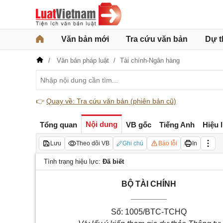
Văn bản mới
Tra cứu văn bản
Dự t
Văn bản pháp luật
Tài chính-Ngân hàng
👉
Quay về: Tra cứu văn bản (phiên bản cũ)
Nội dung
Tổng quan
VB gốc
Tiếng Anh
Hiệu 
Lưu
Theo dõi VB
Ghi chú
Báo lỗi
In
Tình trạng hiệu lực:
Đã biết
BỘ TÀI CHÍNH
________
Số: 1005/BTC-TCHQ