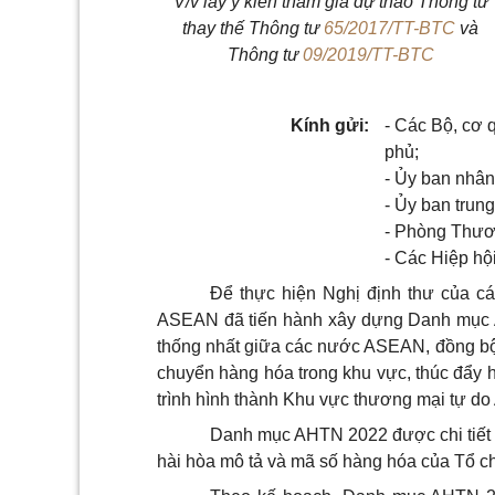
V/v lấy ý kiến tham gia dự thảo Thông tư
thay thế Thông tư
65/2017/TT-BTC
và
Thông tư
09/2019/TT-BTC
Kính gửi:
- Các Bộ, cơ
phủ;
- Ủy ban nhân
- Ủy ban trun
- Phòng Thươ
- Các Hiệp hội
Để thực hiện Nghị định thư của 
ASEAN đã tiến hành xây dựng Danh mục 
thống nhất giữa các nước ASEAN, đồng bộ 
chuyển hàng hóa trong khu vực, thúc đẩy h
trình hình thành Khu vực thương mại tự 
Danh mục AHTN 2022 được chi tiết 
hài hòa mô tả và mã số hàng hóa của Tổ ch