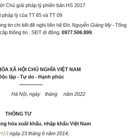
 với Chú giải pháp lý phiên bản HS 2017
i pháp lý của TT 65 và TT 09
ng tin chi tiết đề nghị liên hệ Đ/c
Nguyễn Giáng My
- Tổng
cấp thông tin . SĐT di động:
0977.506.899
.
ÒA XÃ HỘI CHỦ NGHĨA VIỆT NAM
Độc lập - Tự do - Hạnh phúc
---------------
Hà Nội, ngày tháng năm 2022
THÔNG TƯ
ng hóa xuất khẩu, nhập khẩu
V
iệt
N
am
QH13
ngày 23 tháng 6 năm 2014;