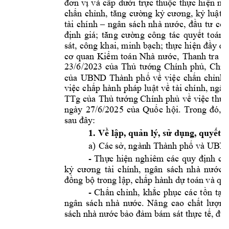
đơn 
vị 
v
à 
cấp 
dưới 
trực 
thuộc 
thực 
h
iện 
ng
chấn 
chỉnh, 
tăng 
cường 
kỷ 
cương, 
kỷ 
l
uật 
t
tài 
chính 
–
ngân 
sách 
nhà 
nước, 
đầu 
tư 
côn
định 
g
iá; 
tăng 
cường 
công 
tác 
quyết 
toán, 
sát, 
công 
khai, 
minh bạch; 
thực 
hiện 
đầy 
đủ
Than
h 
tra 
cơ 
quan
Kiểm 
toán 
Nhà 
nước, 
đã
, 
23/6/2023 
của 
Thủ 
tướng 
Chính 
phủ
Chỉ 
của 
UBN
D 
Thà
nh 
phố 
về 
việc 
chấn 
chỉnh,
việc 
chấp 
hành 
pháp 
luật 
v
ề 
tài 
chính, 
ngân
TTg 
của 
Thủ t
ướng Ch
ính 
phủ 
về 
việc 
thực
ngày 
27/6/2025 
của 
Quốc 
hội.
Trong 
đó, 
t
sau đây:
1.
Về lập, qu
ản lý, sử dụng, quy
ết 
a)
 UBND
Các sở, ngàn
h Thành phố và
-
Thực 
h
iện 
nghiêm 
các 
quy 
định 
củ
kỷ 
cương 
tài 
chính, 
ngân 
sách 
nhà 
n
ước; 
và
đồng bộ trong 
lập, chấp hành
dự toán
quy
-
Chấn
chỉnh, 
khắc 
phục 
các 
tồn 
tại,
Nâng 
cao 
ngân 
sách 
nhà 
nước.
chất 
lượn
g
sách nhà nước bả
o đảm bám sát thực tế, đú