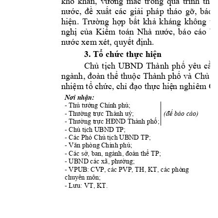
khó 
khăn, 
vướng 
m
ắc 
trong 
quá 
trình 
thực
nước, 
đề 
xuất 
các 
giải 
pháp 
tháo 
gỡ, 
báo 
hiện. 
Trường 
hợp 
bất 
khả 
kháng 
không 
th
nghị 
của 
Kiểm 
toán
Nhà 
nước, 
b
áo 
cáo 
U
nước xem
 xét, quyết định.
3
. 
Tổ chức thực hiện
Chủ 
tịch 
UBND 
Thành 
p
hố 
yêu 
cầu
ngành, 
đoàn 
thể 
thuộc 
Thành 
phố 
và 
Chủ 
tị
nhiệm tổ chức, c
hỉ đạo thực hiệ
n nghiêm Ch
Nơi nhận:
- 
Thủ tướng Chín
h phủ;
- 
Thường trực 
Thành uỷ;                 
(để bá
o cáo)
- 
Thường trực HĐ
ND Thành phố;      
- 
Chủ tịch UBND 
TP;
- 
Các Phó Chủ tịch UB
ND TP;
- 
Văn phòng C
hính phủ;
- 
, 
Các sở, ban
ngành, đo
àn thể TP;
- UBND
 các 
; 
xã, phường
- VPUB
: CVP, các PVP, TH, KT, các phò
ng 
chuyên m
ôn; 
- 
Lưu: VT, KT.