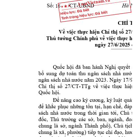
/
CT
-UBND 
Số: 
Hà Nội
16
Hiệu lực: Đã biết
Tình trạng hiệu lực: Đã biết
CHỈ TH
27
/C
Về việc
thực hiện
C
hỉ thị số 
Thủ tướng Chính p
hủ về
việc thực hi
ngày 27/6/202
5 
củ
Quốc 
hội 
đã 
ban 
hành 
Nghị 
quyết 
số
bổ 
sung 
dự
toán 
thu 
ngân 
sách 
nhà 
nước 
3
. Ngày 
17
/9/
ngân sách 
nhà nước nă
m 202
27
/CT-
Chỉ 
thị 
số 
TTg 
về 
việc 
thực 
hiện 
Quốc hội.
Để 
nâng 
cao 
k
ỷ cương, 
kỷ
luật 
quản 
để 
khắc 
phục 
những 
tồn 
tại, 
hạn 
chế, 
đáp
ứ
sách 
nhà 
nước 
trong 
thời 
gian 
tới, 
Chủ 
tị
đốc, 
Thủ 
trưởn
g 
các 
sở, 
ban, 
ngà
nh, 
đoàn
chung 
là 
sở, 
ngành 
Thành 
phố), 
Chủ 
tịch 
chung là 
xã, phường) 
tiếp tục
chỉ đạo, 
hướng