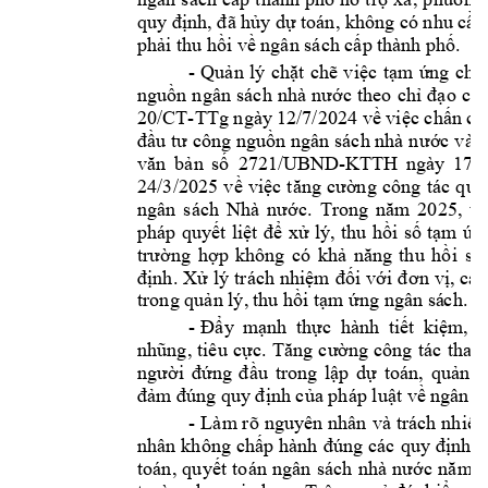
quy định, đã hủy
 dự toán, không có nhu cầu
phải thu hồi về 
ngân sách cấp t
hành phố.
-
chi 
Quản 
lý 
chặt 
chẽ
vi
ệc 
tạm 
ứng 
nguồn 
ngân 
sách 
nhà 
nước 
theo 
chỉ 
đạo 
của
20/CT-
TTg ngày
 12/7/2024 về việc chấn ch
đầu tư 
công nguồn ngân 
sách nhà 
nư
ớc 
và c
v
-KTTH 
n
gày 
17/8
ăn 
b
ản 
số 
2721/UBN
D
24/3/2025 
v
ề 
việc 
tăng 
cường 
công 
tác 
quả
ngân 
s
ách 
Nhà 
nước. 
Trong 
n
ăm
2025, 
ti
pháp 
quyết 
liệt 
để 
xử 
lý, 
thu 
hồi 
số 
tạm 
ứn
trường 
hợp 
không 
có 
khả 
năng 
thu 
hồi 
số
định. 
Xử 
lý 
trách 
nhiệm 
đối
với 
đ
ơn 
vị, 
cá 
trong quản lý, 
thu hồi tạm ứng ngân sá
ch.
-
Đẩy 
m
ạnh 
thực 
hành 
tiết 
kiệm
, 
c
nhũng, 
tiêu 
cực. 
Tăng 
cường 
công 
tác 
than
người 
đứng 
đầu 
trong 
lập 
dự 
toán, 
quản 
l
đảm đúng quy
 định của pháp luật về 
ngân s
-
Làm rõ 
nguyên 
nhân 
và 
trách 
nhiệ
nhân 
không 
chấp 
hành 
đúng 
các 
quy 
định 
c
toán, 
2
quyết 
toán 
ngân 
sách 
nhà 
nước 
năm 