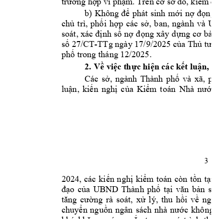
trường hợp v
i phạm.
Trên cơ sở đó, kiểm
 đi
b)
Không 
để 
phát 
sinh 
mới 
nợ 
đọng 
trì, 
, 
b
an, 
ngành 
và 
U
chủ 
phối 
hợp 
các
sở
ng 
soát, 
xác 
định 
số 
nợ 
đọng 
xây 
d
ự
cơ 
b
ản 
/
CT
-
số 27
TTg ngày 17/9/2025 của Thủ tướ
 trong tháng 
12/2025. 
phố
2.
Về việc t
hực hiện các k
ết luận, 
xã
Các 
sở, 
ngành 
Thàn
h 
phố 
và 
, 
ph
N
luận, 
kiến 
nghị 
của 
Kiểm 
t
oán 
hà 
nước 
3 
2024, 
các 
ki
oán 
ến 
nghị 
ki
ểm 
t
còn 
tồn 
tại 
đạo 
của 
UBND 
Thàn
h 
ph
ố 
tại 
văn
bản 
số 
tăng 
cường 
rà 
soát, 
xử 
lý, 
thu 
hồi 
về 
n
gân
chuyển 
ng
uồn 
ngân
sách 
nhà 
nước 
không 