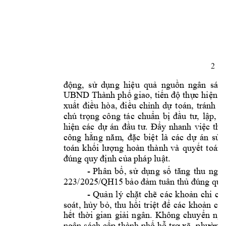
2 
động, 
s
ử 
dụng 
hi
ệu 
quả 
nguồn 
ngân 
sách
UBND Thành 
phố g
iao, 
tiến 
độ 
thực 
hiện 
v
xuất 
điều 
hòa, 
điều 
chỉnh 
dự 
toán, 
tránh 
tì
chú 
trọng 
công 
t
ác 
chuẩn 
bị 
đầu 
tư, 
lậ
p, 
p
hiện 
các 
dự 
án 
đầu 
tư. 
Đẩ
y 
nhanh 
việc 
th
ự
công 
hằng 
năm
, 
đặc 
bi
ệt
là 
các 
d
ự 
án 
sử 
toán 
k
hối 
l
ượng 
hoàn 
thành 
và 
quyết 
t
oán 
. 
đúng quy
 định của pháp luật
-
Phân 
bổ
, 
s
ử 
dụng
số 
tăng 
thu 
ngân
223/2025/QH1
5 bảo đảm
 tuân thủ đúng quy
-
Quản
lý 
chặt 
chẽ 
các 
khoản 
chi 
ch
soát, 
hủy 
b
ỏ, 
thu 
hồi 
triệt 
để 
các 
khoản 
c
hi
Không 
hết 
thời 
gian 
giải 
ngân.
chuyển 
ngu
t
ngân 
sách 
cấp 
hành 
phố 
hỗ 
trợ 
xã
, 
phường