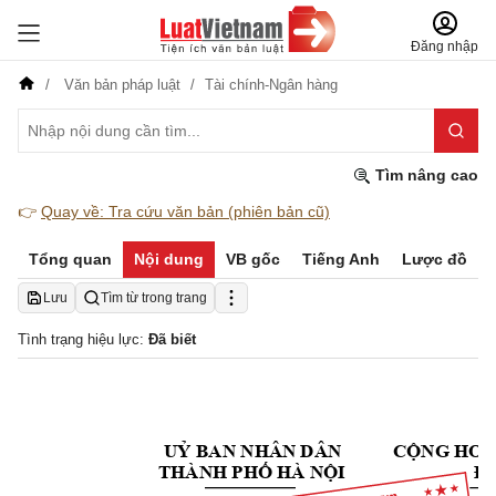
Đăng nhập
Văn bản pháp luật
Tài chính-Ngân hàng
Tìm nâng cao
👉
Quay về: Tra cứu văn bản (phiên bản cũ)
Tổng quan
Nội dung
VB gốc
Tiếng Anh
Lược đồ
Lưu
Tìm từ trong trang
Tình trạng hiệu lực:
Đã biết
UỶ BAN NHÂN DÂN
CỘNG HOÀ
THÀNH PHỐ HÀ N
ỘI
Độ