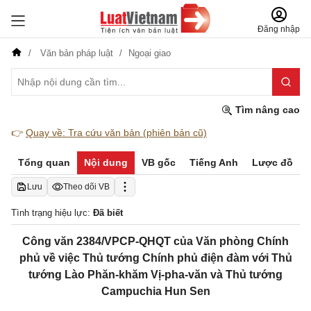
Đăng nhập
Văn bản pháp luật
Ngoại giao
Tìm nâng cao
👉
Quay về: Tra cứu văn bản (phiên bản cũ)
Tổng quan
Nội dung
VB gốc
Tiếng Anh
Lược đồ
Lưu
Theo dõi VB
Tình trạng hiệu lực:
Đã biết
Công văn 2384/VPCP-QHQT của Văn phòng Chính
phủ về việc Thủ tướng Chính phủ điện đàm với Thủ
tướng Lào Phăn-khăm Vị-pha-văn và Thủ tướng
Campuchia Hun Sen