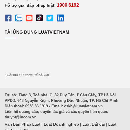
1900 6192
Hỗ trợ giải đáp pháp luật:
TẢI ỨNG DỤNG LUATVIETNAM
Quét mã QR code để cài đặt
Trụ sở: Tầng 3, Toà nhà IC, 82 Duy Tân, P.Cầu Giấy, TP.Hà Nội
VPĐD: 648 Nguyễn Kiệm, Phường Đức Nhuận, TP. Hồ Chí Minh
Điện thoại: 0938 36 1919 - Email:
cskh@luatvietnam.vn
Liên hệ quảng cáo; quyền tác giả và các quyền liên quan:
thuybt@incom.vn
Văn Bản Pháp Luật
|
Luật Doanh nghiệp
|
Luật Đất đai
|
Luật