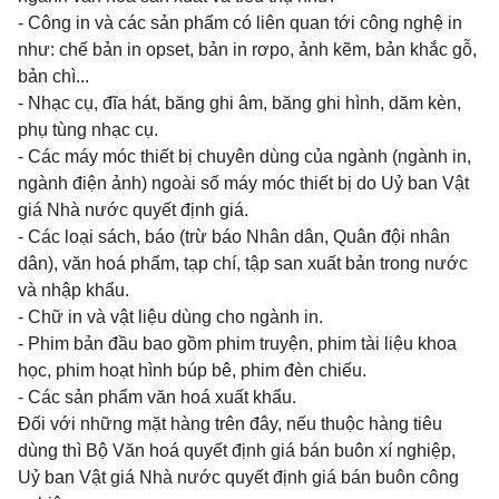
- Công in và các sản phẩm có liên quan tới công nghệ in
như: chế bản in opset, bản in rơpo, ảnh kẽm, bản khắc gỗ,
bản chì...
- Nhạc cụ, đĩa hát, băng ghi âm, băng ghi hình, dăm kèn,
phụ tùng nhạc cụ.
- Các máy móc thiết bị chuyên dùng của ngành (ngành in,
ngành điện ảnh) ngoài số máy móc thiết bị do Uỷ ban Vật
giá Nhà nước quyết định giá.
- Các loại sách, báo (trừ báo Nhân dân, Quân đội nhân
dân), văn hoá phẩm, tạp chí, tập san xuất bản trong nước
và nhập khẩu.
- Chữ in và vật liệu dùng cho ngành in.
- Phim bản đầu bao gồm phim truyện, phim tài liệu khoa
học, phim hoạt hình búp bê, phim đèn chiếu.
- Các sản phẩm văn hoá xuất khẩu.
Đối với những mặt hàng trên đây, nếu thuộc hàng tiêu
dùng thì Bộ Văn hoá quyết định giá bán buôn xí nghiệp,
Uỷ ban Vật giá Nhà nước quyết định giá bán buôn công