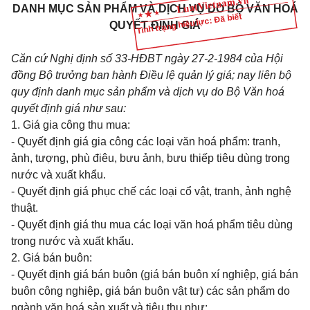
DANH MỤC SẢN PHẨM VÀ DỊCH VỤ DO BỘ VĂN HOÁ
Tình trạng hiệu lực: Đã biết
QUYẾT ĐỊNH GIÁ
Căn cứ Nghị định số 33-HĐBT ngày 27-2-1984 của Hội
đồng Bộ trưởng ban hành Điều lệ quản lý giá; nay liên bộ
quy định danh mục sản phẩm và dịch vụ do Bộ Văn hoá
quyết định giá như sau:
1. Giá gia công thu mua:
- Quyết định giá gia công các loại văn hoá phẩm: tranh,
ảnh, tượng, phù điêu, bưu ảnh, bưu thiếp tiêu dùng trong
nước và xuất khẩu.
- Quyết định giá phục chế các loại cổ vật, tranh, ảnh nghệ
thuật.
- Quyết định giá thu mua các loại văn hoá phẩm tiêu dùng
trong nước và xuất khẩu.
2. Giá bán buôn:
- Quyết định giá bán buôn (giá bán buôn xí nghiệp, giá bán
buôn công nghiệp, giá bán buôn vật tư) các sản phẩm do
ngành văn hoá sản xuất và tiêu thụ như: