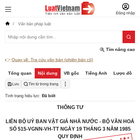
Đăng nhập
Văn bản pháp luật
Tìm nâng cao
👉
Quay về: Tra cứu văn bản (phiên bản cũ)
Tổng quan
Nội dung
VB gốc
Tiếng Anh
Lược đồ
Lưu
Tìm từ trong trang
Tình trạng hiệu lực:
Đã biết
THÔNG TƯ
LIÊN BỘ UỶ BAN VẬT GIÁ NHÀ NƯỚC - BỘ VĂN HOÁ
SỐ 515-VGNN-VH-TT NGÀY 19 THÁNG 3 NĂM 1985
QUY ĐỊNH