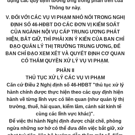
dụng các quy định tương ứng trong phần trên của
Thông tư này.
V. ĐỐI VỚI CÁC VỤ VI PHẠM NHỎ NÓI TRONG NGHỊ
ĐỊNH SỐ 46-HĐBT DO CÁC ĐƠN VỊ KIỂM SOÁT
CỦA NGÀNH NỘI VỤ CẤP TRUNG ƯƠNG PHÁT
HIỆN, BẮT GIỮ, THÌ PHẢI XIN Ý KIẾN CỦA BAN CHỈ
ĐẠO QUẢN LÝ THỊ TRƯỜNG TRUNG ƯƠNG, ĐỂ
BAN CHỈ ĐẠO XEM XÉT VÀ QUYẾT ĐỊNH CƠ QUAN
CÓ THẨM QUYỀN XỬ LÝ VỤ VI PHẠM.
PHẦN II
THỦ TỤC XỬ LÝ CÁC VỤ VI PHẠM
Căn cứ Điều 2 Nghị định số 46-HĐBT "thủ tục xử lý
hành chính được thực hiện theo các quy định hiện
hành về từng lĩnh vực có liên quan (như quản lý thị
trường, thuế, hải quan, kiểm lâm, cảnh sát kinh tế
cùng các lĩnh vực khác)".
Để việc thi hành Nghị định được chặt chẽ, phòng
ngừa những sơ hở có thể đưa đến việc bắt giữ, xử