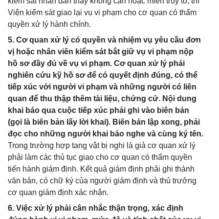
kiểm sát nhân dân thấy không cần hoặc miễn truy tố, thì
Viện kiểm sát giao lại vụ vi phạm cho cơ quan có thẩm
quyền xử lý hành chính.
5. Cơ quan xử lý có quyền và nhiệm vụ yêu cầu đơn
vị hoặc nhân viên kiểm sát bắt giữ vụ vi phạm nộp
hồ sơ đầy đủ về vụ vi phạm. Cơ quan xử lý phải
nghiên cứu kỹ hồ sơ để có quyết định đúng, có thể
tiếp xúc với người vi phạm và những người có liên
quan để thu thập thêm tài liệu, chứng cứ. Nội dung
khai báo qua cuộc tiếp xúc phải ghi vào biên bản
(gọi là biên bản lấy lời khai). Biên bản lập xong, phải
đọc cho những người khai báo nghe và cùng ký tên.
Trong trường hợp tang vật bị nghi là giả cơ quan xử lý
phải làm các thủ tục giao cho cơ quan có thẩm quyền
tiến hành giám định. Kết quả giám định phải ghi thành
văn bản, có chữ ký của người giám định và thủ trưởng
cơ quan giám định xác nhận.
6. Việc xử lý phải cân nhắc thận trọng, xác định