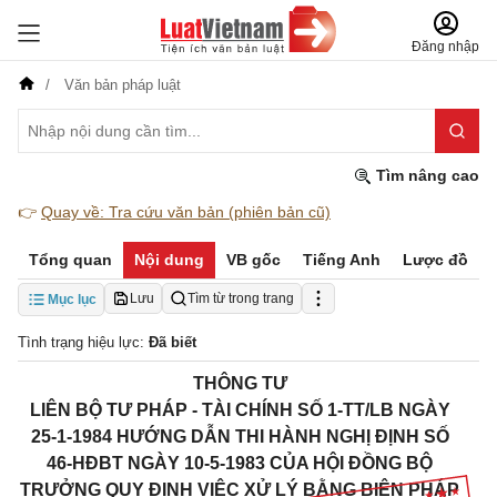
Đăng nhập
Văn bản pháp luật
Tìm nâng cao
👉
Quay về: Tra cứu văn bản (phiên bản cũ)
Tổng quan
Nội dung
VB gốc
Tiếng Anh
Lược đồ
Lưu
Tìm từ trong trang
Mục lục
Tình trạng hiệu lực:
Đã biết
THÔNG TƯ
LIÊN BỘ TƯ PHÁP - TÀI CHÍNH SỐ 1-TT/LB NGÀY
25-1-1984 HƯỚNG DẪN THI HÀNH NGHỊ ĐỊNH SỐ
46-HĐBT NGÀY 10-5-1983 CỦA HỘI ĐỒNG BỘ
TRƯỞNG QUY ĐỊNH VIỆC XỬ LÝ BẰNG BIỆN PHÁP