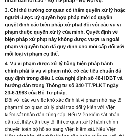
nhân dân tối cao - Bộ Tư pháp - Bộ Nội vụ.
3. Chỉ thủ trưởng cơ quan có thẩm quyền xử lý hoặc
người được uỷ quyền hợp pháp mới có quyền
quyết định các biện pháp xử phạt đối với các vụ vi
phạm thuộc quyền xử lý của mình. Quyết định về
biện pháp xử phạt này không được vượt ra ngoài
phạm vi quyền hạn đã quy định cho mỗi cấp đối với
mỗi loại vi phạm cụ thể.
4. Vụ vi phạm được xử lý bằng biện pháp hành
chính phải là vụ vi phạm nhỏ, có các tiêu chuẩn đã
quy định trong điều 1 của nghị định số 46-HĐBT và
hướng dẫn trong Thông tư số 340-TT/PLKT ngày
23-6-1983 của Bộ Tư pháp.
Đối với các vụ việc khó xác định là vi phạm nhỏ hay tội
phạm thì cơ quan xử lý phải trao đổi ý kiến với Viện
kiểm sát nhân dân cùng cấp. Nếu Viện kiểm sát nhân
dân xét thấy cần truy tố, thì cơ quan xử lý hành chính
chuyển toàn bộ hồ sơ sang Viện kiểm sát. Nếu Viện