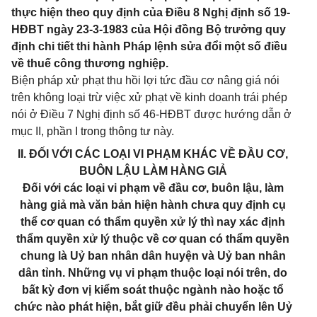
thực hiện theo quy định của Điều 8 Nghị định số 19-
HĐBT ngày 23-3-1983 của Hội đồng Bộ trưởng quy
định chi tiết thi hành Pháp lệnh sửa đổi một số điều
về thuế công thương nghiệp.
Biện pháp xử phạt thu hồi lợi tức đầu cơ nâng giá nói
trên không loại trừ việc xử phạt về kinh doanh trái phép
nói ở Điều 7 Nghị định số 46-HĐBT được hướng dẫn ở
mục II, phần I trong thông tư này.
II. ĐỐI VỚI CÁC LOẠI VI PHẠM KHÁC VỀ ĐẦU CƠ,
BUÔN LẬU LÀM HÀNG GIẢ
Đối với các loại vi phạm về đầu cơ, buôn lậu, làm
hàng giả mà văn bản hiện hành chưa quy định cụ
thể cơ quan có thẩm quyền xử lý thì nay xác định
thẩm quyền xử lý thuộc về cơ quan có thẩm quyền
chung là Uỷ ban nhân dân huyện và Uỷ ban nhân
dân tỉnh. Những vụ vi phạm thuộc loại nói trên, do
bất kỳ đơn vị kiểm soát thuộc ngành nào hoặc tổ
chức nào phát hiện, bắt giữ đều phải chuyển lên Uỷ