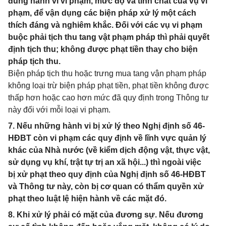
đúng hành vi vi phạm, mức độ và tính chất của vụ vi
phạm, để vận dụng các biện pháp xử lý một cách
thích đáng và nghiêm khắc. Đối với các vụ vi phạm
buộc phải tịch thu tang vật phạm pháp thì phải quyết
định tịch thu; không được phạt tiền thay cho biện
pháp tịch thu.
Biện pháp tịch thu hoặc trưng mua tang vận phạm pháp
không loại trừ biện pháp phạt tiền, phạt tiền không được
thấp hơn hoặc cao hơn mức đã quy định trong Thông tư
này đối với mỗi loại vi phạm.
7. Nếu những hành vi bị xử lý theo Nghị định số 46-
HĐBT còn vi phạm các quy định về lĩnh vực quản lý
khác của Nhà nước (về kiểm dịch động vật, thực vật,
sử dụng vụ khí, trật tự trị an xã hội...) thì ngoài việc
bị xử phạt theo quy định của Nghị định số 46-HĐBT
và Thông tư này, còn bị cơ quan có thẩm quyền xử
phạt theo luật lệ hiện hành về các mặt đó.
8. Khi xử lý phải có mặt của đương sự. Nếu đương