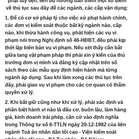
phạt tuỳ tiện, liên bộ hướng dẫn thêm một số điểm
về thủ tục sau đây để các ngành, các cấp vận dụng:
1. Để có cơ sở pháp lý cho việc xử phạt hành chính,
các đơn vị kiểm soát thuộc bất kỳ ngành nào, cấp
nào, khi thừa hành công vụ, phát hiện các vụ vi
phạm nói trong Nghị định số 46-HĐBT, đều phải kịp
thời lập biên bản vụ vi phạm. Nếu xét thấy cần bắt
giữa tang vật phạm pháp thì phải xin ý kiến của thủ
trưởng đơn vị mình và đăng ký cập nhật trên sổ
sách theo các mẫu quy định hiện hành mà từng
ngành áp dụng. Sau khi làm xong các thủ tục trên
đây, phải giao vụ vi phạm cho các cơ quan có thẩm
quyền xử lý.
2. Khi bắt giữ cũng như khi xử lý, phải xác định và
phân biệt hành vi nào là đầu cơ, buôn lậu, làm hàng
giả, kinh doanh trái phép, căn cứ vào định nghĩa
trong Thông tư số 6-TTLN ngày 20-12-1982 của liên
ngành Toà án nhân dân tối cao - Viện kiểm soát