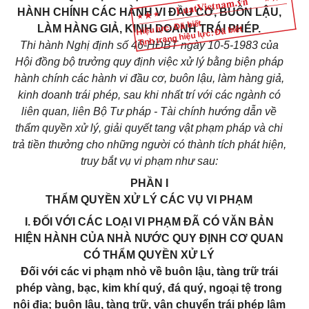
HÀNH CHÍNH CÁC HÀNH VI ĐẦU CƠ, BUÔN LẬU,
Hiệu lực: Đã biết
LÀM HÀNG GIẢ, KINH DOANH TRÁI PHÉP.
Tình trạng hiệu lực: Đã biết
Thi hành Nghị định số 46-HĐBT ngày 10-5-1983 của
Hội đồng bộ trưởng quy định việc xử lý bằng biện pháp
hành chính các hành vi đầu cơ, buôn lậu, làm hàng giả,
kinh doanh trái phép, sau khi nhất trí với các ngành có
liên quan, liên Bộ Tư pháp - Tài chính hướng dẫn về
thẩm quyền xử lý, giải quyết tang vật phạm pháp và chi
trả tiền thưởng cho những người có thành tích phát hiện,
truy bắt vụ vi phạm như sau:
PHẦN I
THẨM QUYỀN XỬ LÝ CÁC VỤ VI PHẠM
I. ĐỐI VỚI CÁC LOẠI VI PHẠM ĐÃ CÓ VĂN BẢN
HIỆN HÀNH CỦA NHÀ NƯỚC QUY ĐỊNH CƠ QUAN
CÓ THẨM QUYỀN XỬ LÝ
Đối với các vi phạm nhỏ về buôn lậu, tàng trữ trái
phép vàng, bạc, kim khí quý, đá quý, ngoại tệ trong
nội địa; buôn lậu, tàng trữ, vận chuyển trái phép lâm