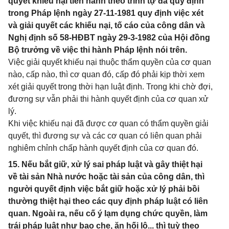
quyết khiếu nại tiến hành theo trình tự đã quy định
trong Pháp lệnh ngày 27-11-1981 quy định việc xét
và giải quyết các khiếu nại, tố cáo của công dân và
Nghị định số 58-HĐBT ngày 29-3-1982 của Hội đồng
Bộ trưởng về việc thi hành Pháp lệnh nói trên.
Việc giải quyết khiếu nại thuộc thẩm quyền của cơ quan
nào, cấp nào, thì cơ quan đó, cấp đó phải kịp thời xem
xét giải quyết trong thời hạn luật định. Trong khi chờ đợi,
đương sự vẫn phải thi hành quyết định của cơ quan xử
lý.
Khi việc khiếu nại đã được cơ quan có thẩm quyền giải
quyết, thì đương sự và các cơ quan có liên quan phải
nghiêm chỉnh chấp hành quyết định của cơ quan đó.
15. Nếu bắt giữ, xử lý sai pháp luật và gây thiệt hại
về tài sản Nhà nước hoặc tài sản của công dân, thì
người quyết định việc bắt giữ hoặc xử lý phải bồi
thường thiệt hại theo các quy định pháp luật có liên
quan. Ngoài ra, nếu cố ý lạm dụng chức quyền, làm
trái pháp luật như bao che, ăn hối lộ... thì tuỳ theo