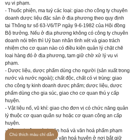
vụ vi phạm.
- Thuốc phiện, ma tuý các loại: giao cho công ty chuyên
doanh dược liệu đặc sản ở địa phương theo quy định
tại Thông tư số 63-V6/TP ngày 9-6-1982 của Hội đồng
Bộ trưởng. Nếu ở địa phương không có công ty chuyên
doanh nói trên thì Uỷ ban nhân tỉnh xét và giao trách
nhiệm cho cơ quan nào có điều kiện quản lý chặt chẽ
loại hàng đó ở địa phương, tạm giữ chờ xử lý vụ vi
phạm.
- Dược liệu, dược phẩm dùng cho người (sản xuất trong
nước và nước ngoài); chất độc, chất có vi trùng: giao
cho công ty kinh doanh dược phẩm; dược liệu, dược
phẩm dùng cho gia súc, giao cho cơ quan thú y cấp
huyện.
- Vật liệu nổ, vũ khí: giao cho đơn vị có chức năng quản
lý thuộc cơ quan quân sự hoặc cơ quan công an cấp
huyện.
- Vật tư thuộc ngành văn hoá và văn hoá phẩm phạm
Chú thích màu chỉ dẫn
pháp: giao cho cơ quan văn hoá huyện ở nơi bắt giữ