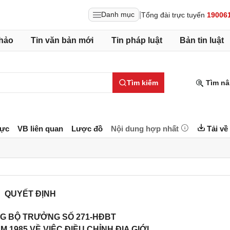
|
Danh mục
Tổng đài trực tuyến
19006
hảo
Tin văn bản mới
Tin pháp luật
Bản tin luật
Tìm kiếm
Tìm nâ
lực
VB liên quan
Lược đồ
Nội dung hợp nhất
Tải về
QUYẾT ĐỊNH
NG BỘ TRƯỞNG SỐ 271-HĐBT
 1985 VỀ VIỆC ĐIỀU CHỈNH ĐỊA GIỚI