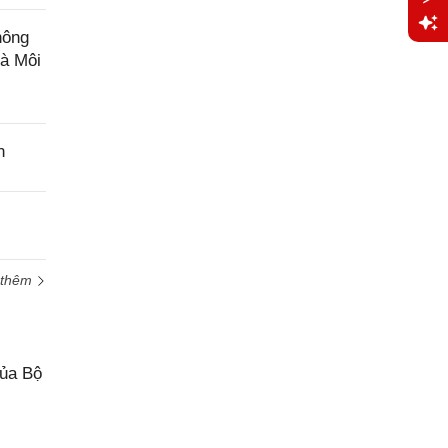
hông
Yêu
và Môi
cầu
hỗ trợ
n
 thêm
của Bộ