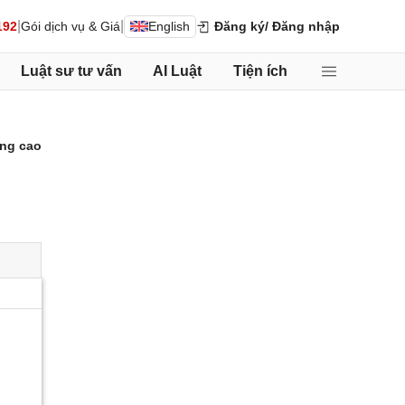
|
|
192
Gói dịch vụ & Giá
English
Đăng ký
/ Đăng nhập
Luật sư tư vấn
AI Luật
Tiện ích
ng cao