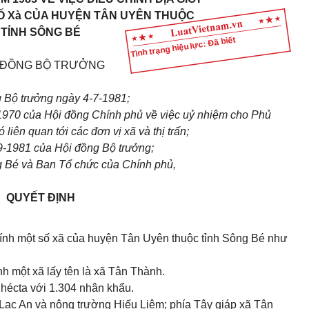
Ố Xà CỦA HUYỆN TÂN UYÊN THUỘC
TỈNH SÔNG BÉ
Tình trạng hiệu lực: Đã biết
 ĐỒNG BỘ TRƯỞNG
 Bộ trưởng ngày 4-7-1981;
1970 của Hội đồng Chính phủ về việc uỷ nhiệm cho Phủ
liên quan tới các đơn vị xã và thị trấn;
-1981 của Hội đồng Bộ trưởng;
g Bé và Ban Tổ chức của Chính phủ,
QUYẾT ĐỊNH
hính một số xã của huyện Tân Uyên thuộc tỉnh Sông Bé như
h một xã lấy tên là xã Tân Thành.
 hécta với 1.304 nhân khẩu.
 Lạc An và nông trường Hiếu Liêm; phía Tây giáp xã Tân