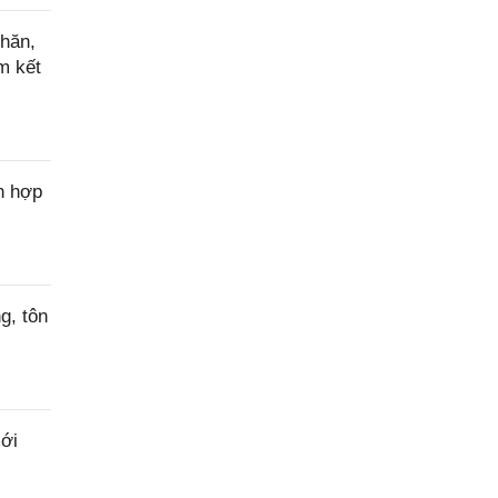
hăn,
m kết
n hợp
g, tôn
ới