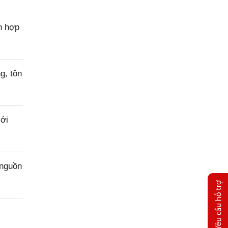
n hợp
g, tôn
ới
 nguồn