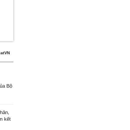
atVN
của Bộ
hăn,
m kết