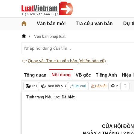
Văn bản mới
Tra cứu văn bản
Dự t
Văn bản pháp luật
👉
Quay về: Tra cứu văn bản (phiên bản cũ)
Nội dung
Tổng quan
VB gốc
Tiếng Anh
Hiệu 
Lưu
Theo dõi VB
Ghi chú
Báo lỗi
In
Tình trạng hiệu lực:
Đã biết
CỦA HỘI ĐỒ
NGÀY 4 THÁNG 12 NĂM